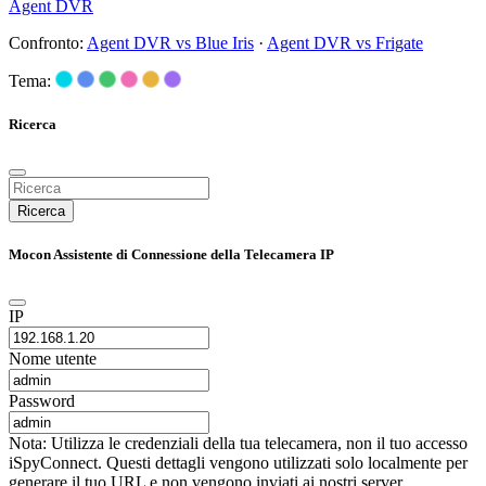
Agent DVR
Confronto:
Agent DVR vs Blue Iris
·
Agent DVR vs Frigate
Tema:
Ricerca
Ricerca
Mocon Assistente di Connessione della Telecamera IP
IP
Nome utente
Password
Nota: Utilizza le credenziali della tua telecamera, non il tuo accesso
iSpyConnect. Questi dettagli vengono utilizzati solo localmente per
generare il tuo URL e non vengono inviati ai nostri server.