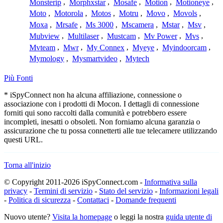
Monsterip
,
Morphxstar
,
Mosafe
,
Motion
,
Motioneye
,
Moto
,
Motorola
,
Motos
,
Motru
,
Movo
,
Movols
,
Moxa
,
Mrsafe
,
Ms 3000
,
Mscamera
,
Mstar
,
Msv
,
Mubview
,
Multilaser
,
Mustcam
,
Mv Power
,
Mvs
,
Mvteam
,
Mwr
,
My Connex
,
Myeye
,
Myindoorcam
,
Mymology
,
Mysmartvideo
,
Mytech
Più Fonti
* iSpyConnect non ha alcuna affiliazione, connessione o
associazione con i prodotti di Mocon. I dettagli di connessione
forniti qui sono raccolti dalla comunità e potrebbero essere
incompleti, inesatti o obsoleti. Non forniamo alcuna garanzia o
assicurazione che tu possa connetterti alle tue telecamere utilizzando
questi URL.
Torna all'inizio
© Copyright 2011-2026 iSpyConnect.com -
Informativa sulla
privacy
-
Termini di servizio
-
Stato del servizio
-
Informazioni legali
-
Politica di sicurezza
-
Contattaci
-
Domande frequenti
Nuovo utente?
Visita la homepage
o leggi la nostra
guida utente di