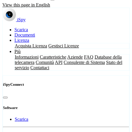
View this page in English
iSpy
Scarica
Documenti
Licenza
Acquista Licenza
Gestisci Licenze
Più
Informazioni
Caratteristiche
Aziende
FAQ
Database della
telecamera
Comunità
API
Consulente di Sistema
Stato del
servizio
Contattaci
iSpyConnect
Software
Scarica