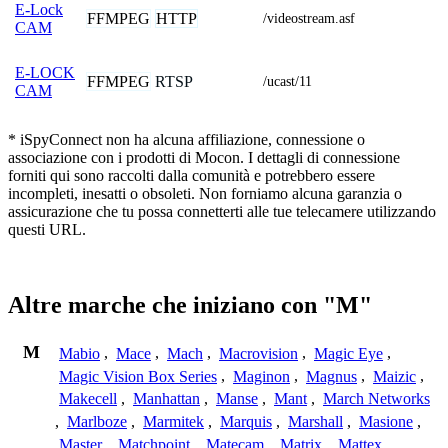
E-Lock
FFMPEG
HTTP
/videostream.asf
CAM
E-LOCK
FFMPEG
RTSP
/ucast/11
CAM
* iSpyConnect non ha alcuna affiliazione, connessione o
associazione con i prodotti di Mocon. I dettagli di connessione
forniti qui sono raccolti dalla comunità e potrebbero essere
incompleti, inesatti o obsoleti. Non forniamo alcuna garanzia o
assicurazione che tu possa connetterti alle tue telecamere utilizzando
questi URL.
Altre marche che iniziano con "M"
M
Mabio
,
Mace
,
Mach
,
Macrovision
,
Magic Eye
,
Magic Vision Box Series
,
Maginon
,
Magnus
,
Maizic
,
Makecell
,
Manhattan
,
Manse
,
Mant
,
March Networks
,
Marlboze
,
Marmitek
,
Marquis
,
Marshall
,
Masione
,
Master
,
Matchpoint
,
Matecam
,
Matrix
,
Mattex
,