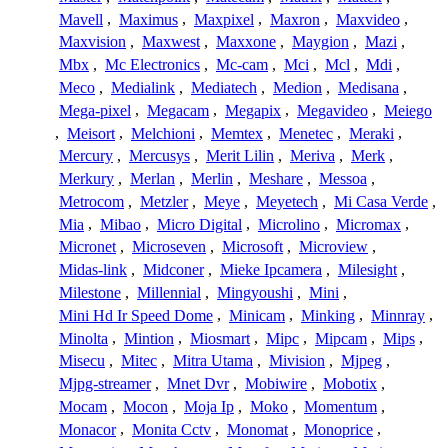
Mavell
,
Maximus
,
Maxpixel
,
Maxron
,
Maxvideo
,
Maxvision
,
Maxwest
,
Maxxone
,
Maygion
,
Mazi
,
Mbx
,
Mc Electronics
,
Mc-cam
,
Mci
,
Mcl
,
Mdi
,
Meco
,
Medialink
,
Mediatech
,
Medion
,
Medisana
,
Mega-pixel
,
Megacam
,
Megapix
,
Megavideo
,
Meiego
,
Meisort
,
Melchioni
,
Memtex
,
Menetec
,
Meraki
,
Mercury
,
Mercusys
,
Merit Lilin
,
Meriva
,
Merk
,
Merkury
,
Merlan
,
Merlin
,
Meshare
,
Messoa
,
Metrocom
,
Metzler
,
Meye
,
Meyetech
,
Mi Casa Verde
,
Mia
,
Mibao
,
Micro Digital
,
Microlino
,
Micromax
,
Micronet
,
Microseven
,
Microsoft
,
Microview
,
Midas-link
,
Midconer
,
Mieke Ipcamera
,
Milesight
,
Milestone
,
Millennial
,
Mingyoushi
,
Mini
,
Mini Hd Ir Speed Dome
,
Minicam
,
Minking
,
Minnray
,
Minolta
,
Mintion
,
Miosmart
,
Mipc
,
Mipcam
,
Mips
,
Misecu
,
Mitec
,
Mitra Utama
,
Mivision
,
Mjpeg
,
Mjpg-streamer
,
Mnet Dvr
,
Mobiwire
,
Mobotix
,
Mocam
,
Mocon
,
Moja Ip
,
Moko
,
Momentum
,
Monacor
,
Monita Cctv
,
Monomat
,
Monoprice
,