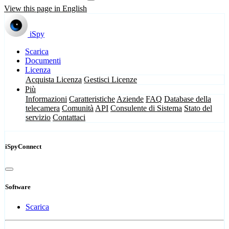
View this page in English
iSpy
Scarica
Documenti
Licenza
Acquista Licenza
Gestisci Licenze
Più
Informazioni
Caratteristiche
Aziende
FAQ
Database della
telecamera
Comunità
API
Consulente di Sistema
Stato del
servizio
Contattaci
iSpyConnect
Software
Scarica