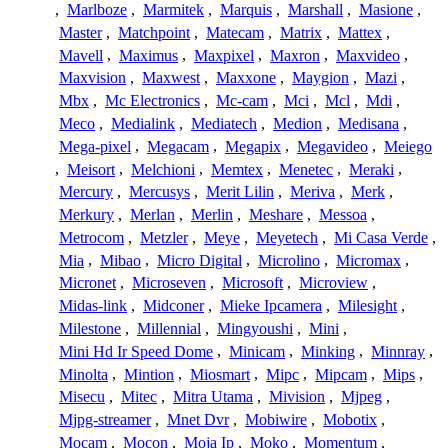
,
Marlboze
,
Marmitek
,
Marquis
,
Marshall
,
Masione
,
Master
,
Matchpoint
,
Matecam
,
Matrix
,
Mattex
,
Mavell
,
Maximus
,
Maxpixel
,
Maxron
,
Maxvideo
,
Maxvision
,
Maxwest
,
Maxxone
,
Maygion
,
Mazi
,
Mbx
,
Mc Electronics
,
Mc-cam
,
Mci
,
Mcl
,
Mdi
,
Meco
,
Medialink
,
Mediatech
,
Medion
,
Medisana
,
Mega-pixel
,
Megacam
,
Megapix
,
Megavideo
,
Meiego
,
Meisort
,
Melchioni
,
Memtex
,
Menetec
,
Meraki
,
Mercury
,
Mercusys
,
Merit Lilin
,
Meriva
,
Merk
,
Merkury
,
Merlan
,
Merlin
,
Meshare
,
Messoa
,
Metrocom
,
Metzler
,
Meye
,
Meyetech
,
Mi Casa Verde
,
Mia
,
Mibao
,
Micro Digital
,
Microlino
,
Micromax
,
Micronet
,
Microseven
,
Microsoft
,
Microview
,
Midas-link
,
Midconer
,
Mieke Ipcamera
,
Milesight
,
Milestone
,
Millennial
,
Mingyoushi
,
Mini
,
Mini Hd Ir Speed Dome
,
Minicam
,
Minking
,
Minnray
,
Minolta
,
Mintion
,
Miosmart
,
Mipc
,
Mipcam
,
Mips
,
Misecu
,
Mitec
,
Mitra Utama
,
Mivision
,
Mjpeg
,
Mjpg-streamer
,
Mnet Dvr
,
Mobiwire
,
Mobotix
,
Mocam
,
Mocon
,
Moja Ip
,
Moko
,
Momentum
,