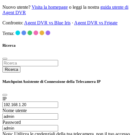
Nuovo utente?
Visita la homepage
o leggi la nostra
guida utente di
Agent DVR
Confronto:
Agent DVR vs Blue Iris
·
Agent DVR vs Frigate
Tema:
Ricerca
Ricerca
Matchpoint Assistente di Connessione della Telecamera IP
IP
Nome utente
Password
Nota: Utilizza le credenziali della tua telecamera, non il tuo accesso