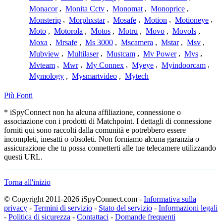
Monacor
,
Monita Cctv
,
Monomat
,
Monoprice
,
Monsterip
,
Morphxstar
,
Mosafe
,
Motion
,
Motioneye
,
Moto
,
Motorola
,
Motos
,
Motru
,
Movo
,
Movols
,
Moxa
,
Mrsafe
,
Ms 3000
,
Mscamera
,
Mstar
,
Msv
,
Mubview
,
Multilaser
,
Mustcam
,
Mv Power
,
Mvs
,
Mvteam
,
Mwr
,
My Connex
,
Myeye
,
Myindoorcam
,
Mymology
,
Mysmartvideo
,
Mytech
Più Fonti
* iSpyConnect non ha alcuna affiliazione, connessione o
associazione con i prodotti di Matchpoint. I dettagli di connessione
forniti qui sono raccolti dalla comunità e potrebbero essere
incompleti, inesatti o obsoleti. Non forniamo alcuna garanzia o
assicurazione che tu possa connetterti alle tue telecamere utilizzando
questi URL.
Torna all'inizio
© Copyright 2011-2026 iSpyConnect.com -
Informativa sulla
privacy
-
Termini di servizio
-
Stato del servizio
-
Informazioni legali
-
Politica di sicurezza
-
Contattaci
-
Domande frequenti