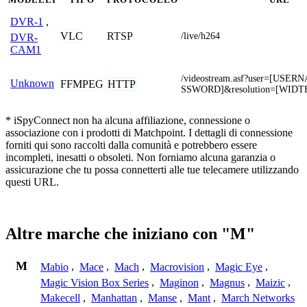
DVR-1
,
VLC
RTSP
/live/h264
DVR-
CAM1
/videostream.asf?user=[USE
Unknown
FFMPEG
HTTP
SSWORD]&resolution=[WIDT
* iSpyConnect non ha alcuna affiliazione, connessione o
associazione con i prodotti di Matchpoint. I dettagli di connessione
forniti qui sono raccolti dalla comunità e potrebbero essere
incompleti, inesatti o obsoleti. Non forniamo alcuna garanzia o
assicurazione che tu possa connetterti alle tue telecamere utilizzando
questi URL.
Altre marche che iniziano con "M"
M
Mabio
,
Mace
,
Mach
,
Macrovision
,
Magic Eye
,
Magic Vision Box Series
,
Maginon
,
Magnus
,
Maizic
,
Makecell
,
Manhattan
,
Manse
,
Mant
,
March Networks