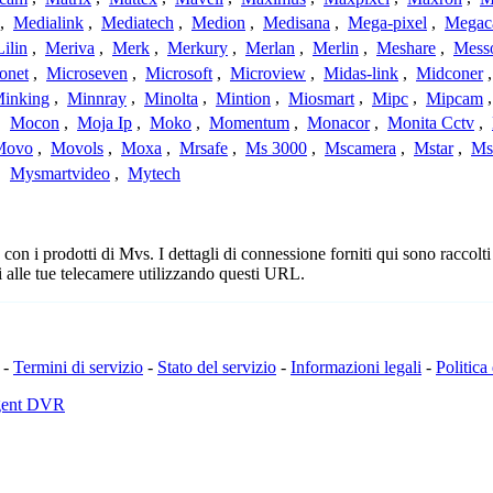
,
Medialink
,
Mediatech
,
Medion
,
Medisana
,
Mega-pixel
,
Mega
Lilin
,
Meriva
,
Merk
,
Merkury
,
Merlan
,
Merlin
,
Meshare
,
Mess
onet
,
Microseven
,
Microsoft
,
Microview
,
Midas-link
,
Midconer
inking
,
Minnray
,
Minolta
,
Mintion
,
Miosmart
,
Mipc
,
Mipcam
,
Mocon
,
Moja Ip
,
Moko
,
Momentum
,
Monacor
,
Monita Cctv
,
Movo
,
Movols
,
Moxa
,
Mrsafe
,
Ms 3000
,
Mscamera
,
Mstar
,
Ms
,
Mysmartvideo
,
Mytech
n i prodotti di Mvs. I dettagli di connessione forniti qui sono raccolti 
 alle tue telecamere utilizzando questi URL.
-
Termini di servizio
-
Stato del servizio
-
Informazioni legali
-
Politica
Agent DVR