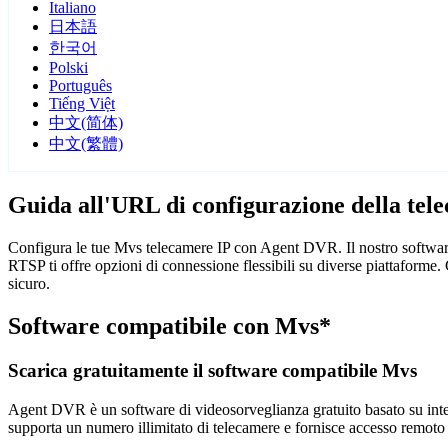
Italiano
日本語
한국어
Polski
Português
Tiếng Việt
中文(简体)
中文(繁體)
Guida all'URL di configurazione della te
Configura le tue Mvs telecamere IP con Agent DVR. Il nostro software
RTSP ti offre opzioni di connessione flessibili su diverse piattaforme
sicuro.
Software compatibile con Mvs*
Scarica gratuitamente il software compatibile Mvs
Agent DVR è un software di videosorveglianza gratuito basato su intelli
supporta un numero illimitato di telecamere e fornisce accesso remoto