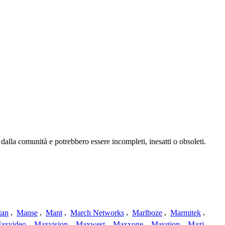
dalla comunità e potrebbero essere incompleti, inesatti o obsoleti.
tan
,
Manse
,
Mant
,
March Networks
,
Marlboze
,
Marmitek
,
axvideo
,
Maxvision
,
Maxwest
,
Maxxone
,
Maygion
,
Mazi
,