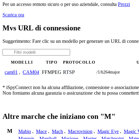
Per un accesso remoto sicuro o per uso aziendale, consulta
Prezzi
Scarica ora
Mvs URL di connessione
Suggerimento: Fare clic su un modello per generare un URL di connes
MODELLI
TIPO
PROTOCOLLO
FFMPEG
RTSP
cam01
,
CAM04
/1/h264major
* iSpyConnect non ha alcuna affiliazione, connessione o associazione co
Non forniamo alcuna garanzia o assicurazione che tu possa connetterti
Altre marche che iniziano con "M"
M
Mabio
,
Mace
,
Mach
,
Macrovision
,
Magic Eye
,
Magic V
Marquis
,
Marshall
,
Masione
,
Master
,
Matchpoint
,
Mat