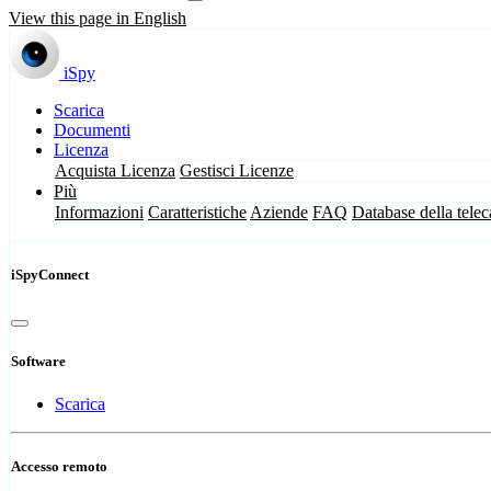
View this page in English
iSpy
Scarica
Documenti
Licenza
Acquista Licenza
Gestisci Licenze
Più
Informazioni
Caratteristiche
Aziende
FAQ
Database della tele
iSpyConnect
Software
Scarica
Accesso remoto