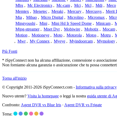
Mbx
,
Mc Electronics
,
Mc-cam
,
Mci
,
Mcl
,
Mdi
,
Meco
Memtex
,
Menetec
,
Meraki
,
Mercury
,
Mercusys
,
Merit 
Mia
,
Mibao
,
Micro Digital
,
Microlino
,
Micromax
,
Micr
Mingyoushi
,
Mini
,
Mini Hd Ir Speed Dome
,
Minicam
,
M
Mjpg-streamer
,
Mnet Dvr
,
Mobiwire
,
Mobotix
,
Mocam
Motion
,
Motioneye
,
Moto
,
Motorola
,
Motos
,
Motru
,
,
Mwr
,
My Connex
,
Myeye
,
Myindoorcam
,
Mymology
Più Fonti
* iSpyConnect non ha alcuna affiliazione, connessione o associazione co
Non forniamo alcuna garanzia o assicurazione che tu possa connetterti
Torna all'inizio
© Copyright 2011-2026 iSpyConnect.com -
Informativa sulla privacy
Nuovo utente?
Visita la homepage
o leggi la nostra
guida utente di 
Confronto:
Agent DVR vs Blue Iris
·
Agent DVR vs Frigate
Tema: