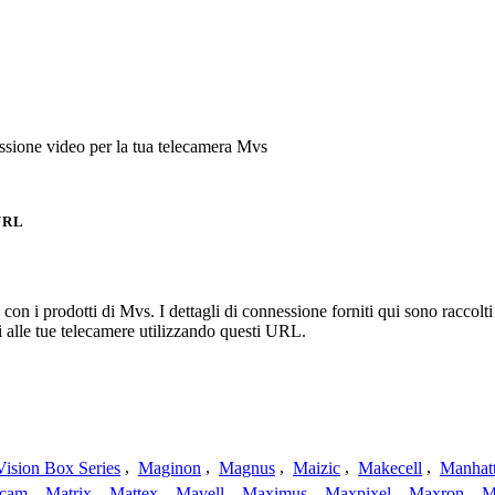
sione video per la tua telecamera Mvs
URL
n i prodotti di Mvs. I dettagli di connessione forniti qui sono raccolti 
 alle tue telecamere utilizzando questi URL.
ision Box Series
,
Maginon
,
Magnus
,
Maizic
,
Makecell
,
Manhat
ecam
,
Matrix
,
Mattex
,
Mavell
,
Maximus
,
Maxpixel
,
Maxron
,
M