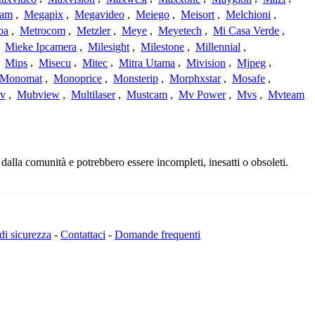
cam
,
Megapix
,
Megavideo
,
Meiego
,
Meisort
,
Melchioni
,
oa
,
Metrocom
,
Metzler
,
Meye
,
Meyetech
,
Mi Casa Verde
,
,
Mieke Ipcamera
,
Milesight
,
Milestone
,
Millennial
,
,
Mips
,
Misecu
,
Mitec
,
Mitra Utama
,
Mivision
,
Mjpeg
,
Monomat
,
Monoprice
,
Monsterip
,
Morphxstar
,
Mosafe
,
v
,
Mubview
,
Multilaser
,
Mustcam
,
Mv Power
,
Mvs
,
Mvteam
dalla comunità e potrebbero essere incompleti, inesatti o obsoleti.
 di sicurezza
-
Contattaci
-
Domande frequenti