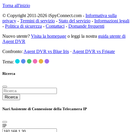
Torna all'inizio
© Copyright 2011-2026 iSpyConnect.com -
Informativa sulla
privacy
-
Termini di servizio
-
Stato del servizio
-
Informazioni legali
-
Politica di sicurezza
-
Contattaci
-
Domande frequenti
Nuovo utente?
Visita la homepage
o leggi la nostra
guida utente di
Agent DVR
Confronto:
Agent DVR vs Blue Iris
·
Agent DVR vs Frigate
Tema:
Ricerca
Ricerca
Nari Assistente di Connessione della Telecamera IP
IP