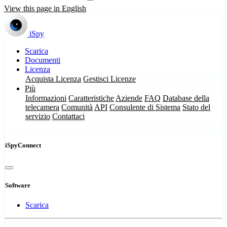
View this page in English
iSpy
Scarica
Documenti
Licenza
Acquista Licenza
Gestisci Licenze
Più
Informazioni
Caratteristiche
Aziende
FAQ
Database della
telecamera
Comunità
API
Consulente di Sistema
Stato del
servizio
Contattaci
iSpyConnect
Software
Scarica