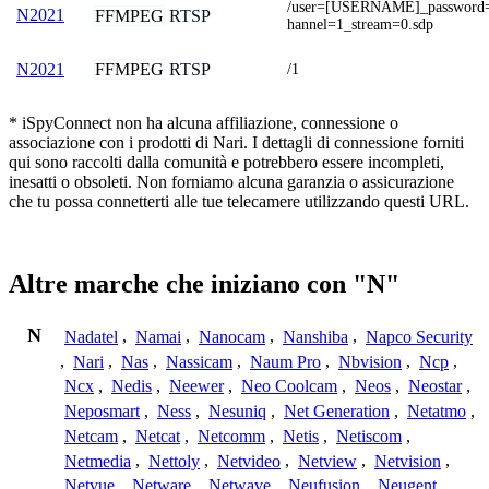
/user=[USERNAME]_passwor
N2021
FFMPEG
RTSP
hannel=1_stream=0.sdp
FFMPEG
RTSP
N2021
/1
* iSpyConnect non ha alcuna affiliazione, connessione o
associazione con i prodotti di Nari. I dettagli di connessione forniti
qui sono raccolti dalla comunità e potrebbero essere incompleti,
inesatti o obsoleti. Non forniamo alcuna garanzia o assicurazione
che tu possa connetterti alle tue telecamere utilizzando questi URL.
Altre marche che iniziano con "N"
N
Nadatel
,
Namai
,
Nanocam
,
Nanshiba
,
Napco Security
,
Nari
,
Nas
,
Nassicam
,
Naum Pro
,
Nbvision
,
Ncp
,
Ncx
,
Nedis
,
Neewer
,
Neo Coolcam
,
Neos
,
Neostar
,
Neposmart
,
Ness
,
Nesuniq
,
Net Generation
,
Netatmo
,
Netcam
,
Netcat
,
Netcomm
,
Netis
,
Netiscom
,
Netmedia
,
Nettoly
,
Netvideo
,
Netview
,
Netvision
,
Netvue
,
Netware
,
Netwave
,
Neufusion
,
Neugent
,