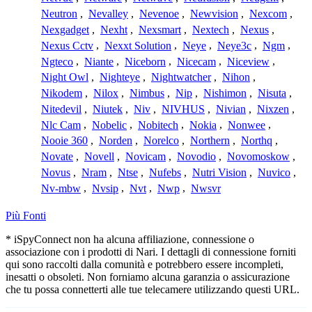
Neutron
,
Nevalley
,
Nevenoe
,
Newvision
,
Nexcom
,
Nexgadget
,
Nexht
,
Nexsmart
,
Nextech
,
Nexus
,
Nexus Cctv
,
Nexxt Solution
,
Neye
,
Neye3c
,
Ngm
,
Ngteco
,
Niante
,
Niceborn
,
Nicecam
,
Niceview
,
Night Owl
,
Nighteye
,
Nightwatcher
,
Nihon
,
Nikodem
,
Nilox
,
Nimbus
,
Nip
,
Nishimon
,
Nisuta
,
Nitedevil
,
Niutek
,
Niv
,
NIVHUS
,
Nivian
,
Nixzen
,
Nlc Cam
,
Nobelic
,
Nobitech
,
Nokia
,
Nonwee
,
Nooie 360
,
Norden
,
Norelco
,
Northern
,
Northq
,
Novate
,
Novell
,
Novicam
,
Novodio
,
Novomoskow
,
Novus
,
Nram
,
Ntse
,
Nufebs
,
Nutri Vision
,
Nuvico
,
Nv-mbw
,
Nvsip
,
Nvt
,
Nwp
,
Nwsvr
Più Fonti
* iSpyConnect non ha alcuna affiliazione, connessione o
associazione con i prodotti di Nari. I dettagli di connessione forniti
qui sono raccolti dalla comunità e potrebbero essere incompleti,
inesatti o obsoleti. Non forniamo alcuna garanzia o assicurazione
che tu possa connetterti alle tue telecamere utilizzando questi URL.