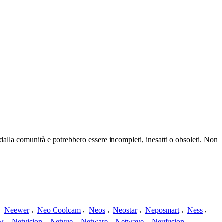
 dalla comunità e potrebbero essere incompleti, inesatti o obsoleti. Non
,
Neewer
,
Neo Coolcam
,
Neos
,
Neostar
,
Neposmart
,
Ness
,
ew
,
Netvision
,
Netvue
,
Netware
,
Netwave
,
Neufusion
,