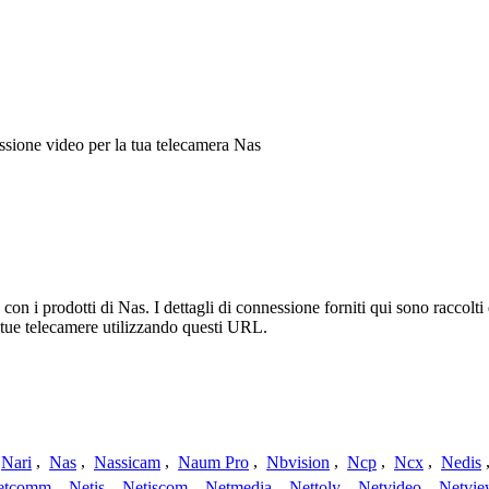
sione video per la tua telecamera Nas
n i prodotti di Nas. I dettagli di connessione forniti qui sono raccolti
 tue telecamere utilizzando questi URL.
Nari
,
Nas
,
Nassicam
,
Naum Pro
,
Nbvision
,
Ncp
,
Ncx
,
Nedis
etcomm
,
Netis
,
Netiscom
,
Netmedia
,
Nettoly
,
Netvideo
,
Netvi