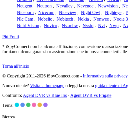
Neugent
,
Neutron
,
Nevalley
,
Nevenoe
,
Newvision
,
Ne
Niceborn
,
Nicecam
,
Niceview
,
Night Owl
,
Nighteye
,
Nlc Cam
,
Nobelic
,
Nobitech
,
Nokia
,
Nonwee
,
Nooie 
Nutri Vision
,
Nuvico
,
Nv-mbw
,
Nvsip
,
Nvt
,
Nwp
,
N
Più Fonti
* iSpyConnect non ha alcuna affiliazione, connessione o associazione co
forniamo alcuna garanzia o assicurazione che tu possa connetterti alle
Torna all'inizio
© Copyright 2011-2026 iSpyConnect.com -
Informativa sulla privacy
Nuovo utente?
Visita la homepage
o leggi la nostra
guida utente di 
Confronto:
Agent DVR vs Blue Iris
·
Agent DVR vs Frigate
Tema:
Ricerca