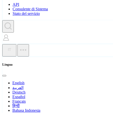
API
Consulente di Sistema
Stato del servizio
IT
Lingua
English
العربية
Deutsch
Español
Français
हिन्दी
Bahasa Indonesia