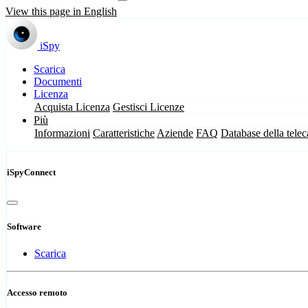
View this page in English
iSpy
Scarica
Documenti
Licenza
Acquista Licenza
Gestisci Licenze
Più
Informazioni
Caratteristiche
Aziende
FAQ
Database della tele
iSpyConnect
Software
Scarica
Accesso remoto