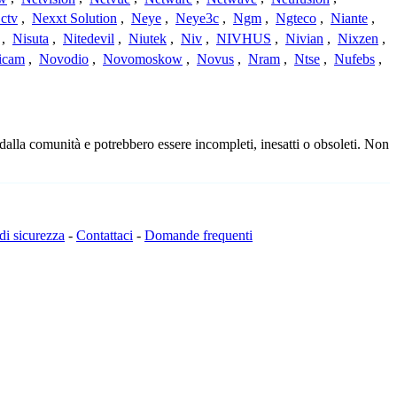
ctv
,
Nexxt Solution
,
Neye
,
Neye3c
,
Ngm
,
Ngteco
,
Niante
,
,
Nisuta
,
Nitedevil
,
Niutek
,
Niv
,
NIVHUS
,
Nivian
,
Nixzen
,
icam
,
Novodio
,
Novomoskow
,
Novus
,
Nram
,
Ntse
,
Nufebs
,
 dalla comunità e potrebbero essere incompleti, inesatti o obsoleti. Non
 di sicurezza
-
Contattaci
-
Domande frequenti