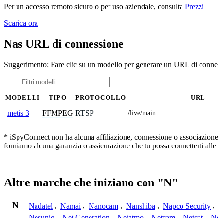
Per un accesso remoto sicuro o per uso aziendale, consulta
Prezzi
Scarica ora
Nas URL di connessione
Suggerimento: Fare clic su un modello per generare un URL di connes
MODELLI
TIPO
PROTOCOLLO
URL
FFMPEG
RTSP
metis 3
/live/main
* iSpyConnect non ha alcuna affiliazione, connessione o associazione co
forniamo alcuna garanzia o assicurazione che tu possa connetterti alle
Altre marche che iniziano con "N"
N
Nadatel
,
Namai
,
Nanocam
,
Nanshiba
,
Napco Security
,
Nesuniq
,
Net Generation
,
Netatmo
,
Netcam
,
Netcat
,
N