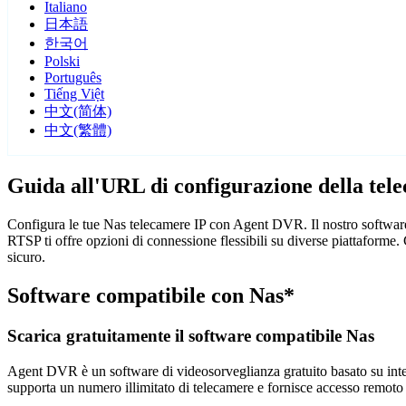
Italiano
日本語
한국어
Polski
Português
Tiếng Việt
中文(简体)
中文(繁體)
Guida all'URL di configurazione della tel
Configura le tue Nas telecamere IP con Agent DVR. Il nostro software
RTSP ti offre opzioni di connessione flessibili su diverse piattaforme
sicuro.
Software compatibile con Nas*
Scarica gratuitamente il software compatibile Nas
Agent DVR è un software di videosorveglianza gratuito basato su intelli
supporta un numero illimitato di telecamere e fornisce accesso remoto