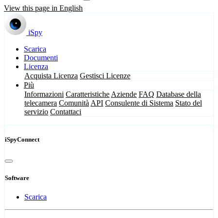
View this page in English
iSpy
Scarica
Documenti
Licenza
Acquista Licenza
Gestisci Licenze
Più
Informazioni
Caratteristiche
Aziende
FAQ
Database della
telecamera
Comunità
API
Consulente di Sistema
Stato del
servizio
Contattaci
iSpyConnect
Software
Scarica