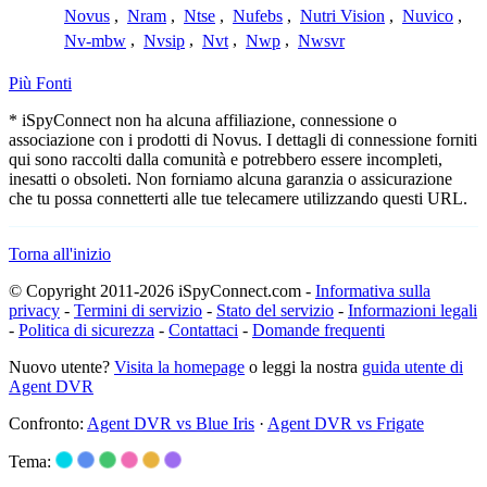
Novus
,
Nram
,
Ntse
,
Nufebs
,
Nutri Vision
,
Nuvico
,
Nv-mbw
,
Nvsip
,
Nvt
,
Nwp
,
Nwsvr
Più Fonti
* iSpyConnect non ha alcuna affiliazione, connessione o
associazione con i prodotti di Novus. I dettagli di connessione forniti
qui sono raccolti dalla comunità e potrebbero essere incompleti,
inesatti o obsoleti. Non forniamo alcuna garanzia o assicurazione
che tu possa connetterti alle tue telecamere utilizzando questi URL.
Torna all'inizio
© Copyright 2011-2026 iSpyConnect.com -
Informativa sulla
privacy
-
Termini di servizio
-
Stato del servizio
-
Informazioni legali
-
Politica di sicurezza
-
Contattaci
-
Domande frequenti
Nuovo utente?
Visita la homepage
o leggi la nostra
guida utente di
Agent DVR
Confronto:
Agent DVR vs Blue Iris
·
Agent DVR vs Frigate
Tema: