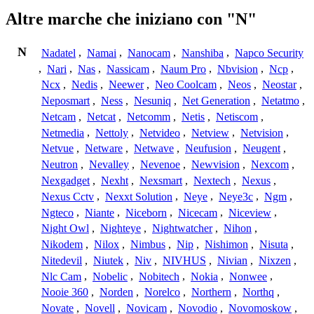
Altre marche che iniziano con "N"
N
Nadatel
,
Namai
,
Nanocam
,
Nanshiba
,
Napco Security
,
Nari
,
Nas
,
Nassicam
,
Naum Pro
,
Nbvision
,
Ncp
,
Ncx
,
Nedis
,
Neewer
,
Neo Coolcam
,
Neos
,
Neostar
,
Neposmart
,
Ness
,
Nesuniq
,
Net Generation
,
Netatmo
,
Netcam
,
Netcat
,
Netcomm
,
Netis
,
Netiscom
,
Netmedia
,
Nettoly
,
Netvideo
,
Netview
,
Netvision
,
Netvue
,
Netware
,
Netwave
,
Neufusion
,
Neugent
,
Neutron
,
Nevalley
,
Nevenoe
,
Newvision
,
Nexcom
,
Nexgadget
,
Nexht
,
Nexsmart
,
Nextech
,
Nexus
,
Nexus Cctv
,
Nexxt Solution
,
Neye
,
Neye3c
,
Ngm
,
Ngteco
,
Niante
,
Niceborn
,
Nicecam
,
Niceview
,
Night Owl
,
Nighteye
,
Nightwatcher
,
Nihon
,
Nikodem
,
Nilox
,
Nimbus
,
Nip
,
Nishimon
,
Nisuta
,
Nitedevil
,
Niutek
,
Niv
,
NIVHUS
,
Nivian
,
Nixzen
,
Nlc Cam
,
Nobelic
,
Nobitech
,
Nokia
,
Nonwee
,
Nooie 360
,
Norden
,
Norelco
,
Northern
,
Northq
,
Novate
,
Novell
,
Novicam
,
Novodio
,
Novomoskow
,