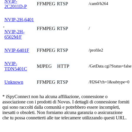
NVIP-
FFMPEG
RTSP
/cam0/h264
2C2011D-P
NVIP-2H-6401
,
FFMPEG
RTSP
/
NVIP-2H-
6502M/F
FFMPEG
RTSP
NVIP-6401F
/profile2
NVIP-
MJPEG
HTTP
/GetData.cgi?Status=false
TDN5401C
FFMPEG
RTSP
Unknown
/H264?ch=1&subtype=0
* iSpyConnect non ha alcuna affiliazione, connessione o
associazione con i prodotti di Novus. I dettagli di connessione forniti
qui sono raccolti dalla comunità e potrebbero essere incompleti,
inesatti o obsoleti. Non forniamo alcuna garanzia o assicurazione
che tu possa connetterti alle tue telecamere utilizzando questi URL.