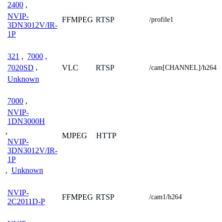
2400
,
NVIP-
FFMPEG
RTSP
/profile1
3DN3012V/IR-
1P
321
,
7000
,
VLC
RTSP
7020SD
,
/cam[CHANNEL]/h264
Unknown
7000
,
NVIP-
1DN3000H
,
MJPEG
HTTP
NVIP-
3DN3012V/IR-
1P
,
Unknown
NVIP-
FFMPEG
RTSP
/cam1/h264
2C2011D-P