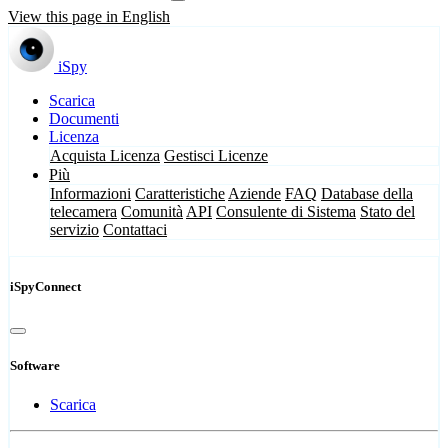
View this page in English
iSpy
Scarica
Documenti
Licenza
Acquista Licenza
Gestisci Licenze
Più
Informazioni
Caratteristiche
Aziende
FAQ
Database della
telecamera
Comunità
API
Consulente di Sistema
Stato del
servizio
Contattaci
iSpyConnect
Software
Scarica