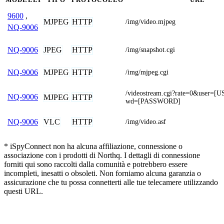
9600
,
MJPEG
HTTP
/img/video.mjpeg
NQ-9006
JPEG
HTTP
NQ-9006
/img/snapshot.cgi
MJPEG
HTTP
NQ-9006
/img/mjpeg.cgi
/videostream.cgi?rate=0&user
NQ-9006
MJPEG
HTTP
wd=[PASSWORD]
VLC
HTTP
NQ-9006
/img/video.asf
* iSpyConnect non ha alcuna affiliazione, connessione o
associazione con i prodotti di Northq. I dettagli di connessione
forniti qui sono raccolti dalla comunità e potrebbero essere
incompleti, inesatti o obsoleti. Non forniamo alcuna garanzia o
assicurazione che tu possa connetterti alle tue telecamere utilizzando
questi URL.