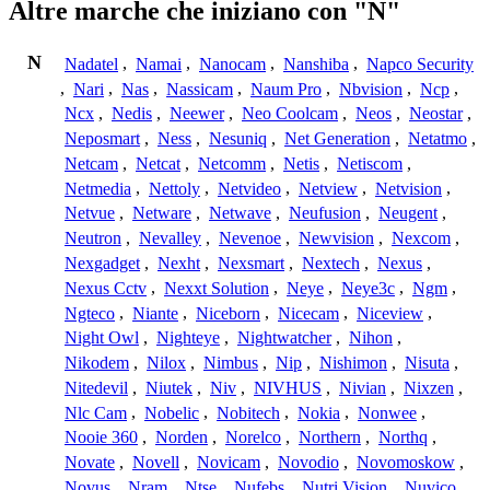
Altre marche che iniziano con "N"
N
Nadatel
,
Namai
,
Nanocam
,
Nanshiba
,
Napco Security
,
Nari
,
Nas
,
Nassicam
,
Naum Pro
,
Nbvision
,
Ncp
,
Ncx
,
Nedis
,
Neewer
,
Neo Coolcam
,
Neos
,
Neostar
,
Neposmart
,
Ness
,
Nesuniq
,
Net Generation
,
Netatmo
,
Netcam
,
Netcat
,
Netcomm
,
Netis
,
Netiscom
,
Netmedia
,
Nettoly
,
Netvideo
,
Netview
,
Netvision
,
Netvue
,
Netware
,
Netwave
,
Neufusion
,
Neugent
,
Neutron
,
Nevalley
,
Nevenoe
,
Newvision
,
Nexcom
,
Nexgadget
,
Nexht
,
Nexsmart
,
Nextech
,
Nexus
,
Nexus Cctv
,
Nexxt Solution
,
Neye
,
Neye3c
,
Ngm
,
Ngteco
,
Niante
,
Niceborn
,
Nicecam
,
Niceview
,
Night Owl
,
Nighteye
,
Nightwatcher
,
Nihon
,
Nikodem
,
Nilox
,
Nimbus
,
Nip
,
Nishimon
,
Nisuta
,
Nitedevil
,
Niutek
,
Niv
,
NIVHUS
,
Nivian
,
Nixzen
,
Nlc Cam
,
Nobelic
,
Nobitech
,
Nokia
,
Nonwee
,
Nooie 360
,
Norden
,
Norelco
,
Northern
,
Northq
,
Novate
,
Novell
,
Novicam
,
Novodio
,
Novomoskow
,
Novus
,
Nram
,
Ntse
,
Nufebs
,
Nutri Vision
,
Nuvico
,