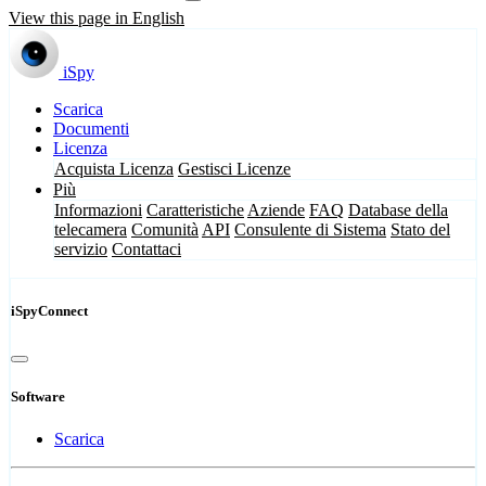
View this page in English
iSpy
Scarica
Documenti
Licenza
Acquista Licenza
Gestisci Licenze
Più
Informazioni
Caratteristiche
Aziende
FAQ
Database della
telecamera
Comunità
API
Consulente di Sistema
Stato del
servizio
Contattaci
iSpyConnect
Software
Scarica