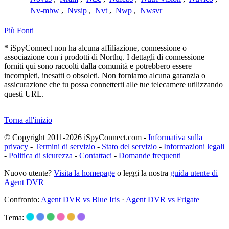
Nv-mbw
,
Nvsip
,
Nvt
,
Nwp
,
Nwsvr
Più Fonti
* iSpyConnect non ha alcuna affiliazione, connessione o
associazione con i prodotti di Northq. I dettagli di connessione
forniti qui sono raccolti dalla comunità e potrebbero essere
incompleti, inesatti o obsoleti. Non forniamo alcuna garanzia o
assicurazione che tu possa connetterti alle tue telecamere utilizzando
questi URL.
Torna all'inizio
© Copyright 2011-2026 iSpyConnect.com -
Informativa sulla
privacy
-
Termini di servizio
-
Stato del servizio
-
Informazioni legali
-
Politica di sicurezza
-
Contattaci
-
Domande frequenti
Nuovo utente?
Visita la homepage
o leggi la nostra
guida utente di
Agent DVR
Confronto:
Agent DVR vs Blue Iris
·
Agent DVR vs Frigate
Tema: