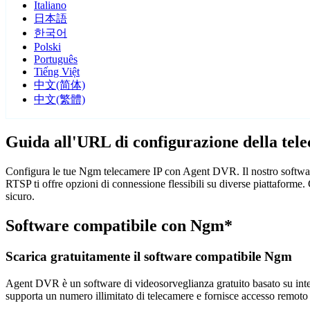
Italiano
日本語
한국어
Polski
Português
Tiếng Việt
中文(简体)
中文(繁體)
Guida all'URL di configurazione della te
Configura le tue Ngm telecamere IP con Agent DVR. Il nostro software
RTSP ti offre opzioni di connessione flessibili su diverse piattaform
sicuro.
Software compatibile con Ngm*
Scarica gratuitamente il software compatibile Ngm
Agent DVR è un software di videosorveglianza gratuito basato su intelli
supporta un numero illimitato di telecamere e fornisce accesso remoto