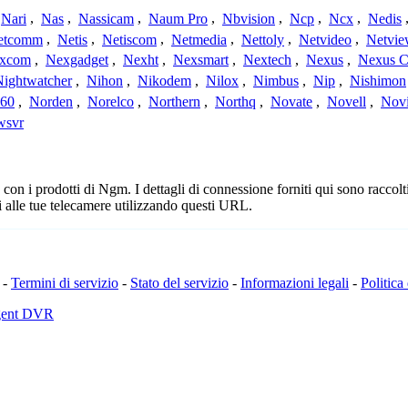
Nari
,
Nas
,
Nassicam
,
Naum Pro
,
Nbvision
,
Ncp
,
Ncx
,
Nedis
etcomm
,
Netis
,
Netiscom
,
Netmedia
,
Nettoly
,
Netvideo
,
Netvi
xcom
,
Nexgadget
,
Nexht
,
Nexsmart
,
Nextech
,
Nexus
,
Nexus C
Nightwatcher
,
Nihon
,
Nikodem
,
Nilox
,
Nimbus
,
Nip
,
Nishimon
360
,
Norden
,
Norelco
,
Northern
,
Northq
,
Novate
,
Novell
,
Nov
wsvr
n i prodotti di Ngm. I dettagli di connessione forniti qui sono raccolti
 alle tue telecamere utilizzando questi URL.
-
Termini di servizio
-
Stato del servizio
-
Informazioni legali
-
Politica
Agent DVR