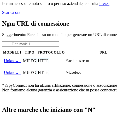
Per un accesso remoto sicuro o per uso aziendale, consulta
Prezzi
Scarica ora
Ngm URL di connessione
Suggerimento: Fare clic su un modello per generare un URL di conne
MODELLI
TIPO
PROTOCOLLO
URL
MJPEG
HTTP
Unknown
/?action=stream
MJPEG
HTTP
Unknown
/videofeed
* iSpyConnect non ha alcuna affiliazione, connessione o associazione co
Non forniamo alcuna garanzia o assicurazione che tu possa connetterti
Altre marche che iniziano con "N"