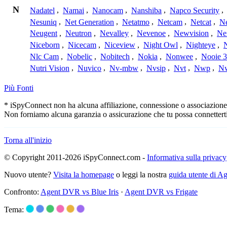
N
Nadatel
,
Namai
,
Nanocam
,
Nanshiba
,
Napco Security
,
Nesuniq
,
Net Generation
,
Netatmo
,
Netcam
,
Netcat
,
N
Neugent
,
Neutron
,
Nevalley
,
Nevenoe
,
Newvision
,
Ne
Niceborn
,
Nicecam
,
Niceview
,
Night Owl
,
Nighteye
,
Nlc Cam
,
Nobelic
,
Nobitech
,
Nokia
,
Nonwee
,
Nooie 
Nutri Vision
,
Nuvico
,
Nv-mbw
,
Nvsip
,
Nvt
,
Nwp
,
N
Più Fonti
* iSpyConnect non ha alcuna affiliazione, connessione o associazione co
Non forniamo alcuna garanzia o assicurazione che tu possa connetterti
Torna all'inizio
© Copyright 2011-2026 iSpyConnect.com -
Informativa sulla privacy
Nuovo utente?
Visita la homepage
o leggi la nostra
guida utente di 
Confronto:
Agent DVR vs Blue Iris
·
Agent DVR vs Frigate
Tema: