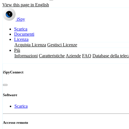
View this page in English
iSpy
Scarica
Documenti
Licenza
Acquista Licenza
Gestisci Licenze
Più
Informazioni
Caratteristiche
Aziende
FAQ
Database della tele
iSpyConnect
Software
Scarica
Accesso remoto