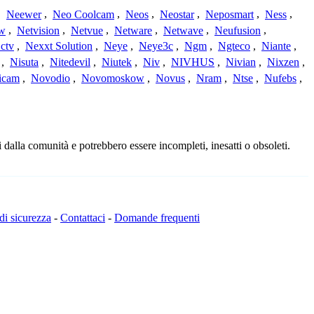
,
Neewer
,
Neo Coolcam
,
Neos
,
Neostar
,
Neposmart
,
Ness
,
ew
,
Netvision
,
Netvue
,
Netware
,
Netwave
,
Neufusion
,
ctv
,
Nexxt Solution
,
Neye
,
Neye3c
,
Ngm
,
Ngteco
,
Niante
,
,
Nisuta
,
Nitedevil
,
Niutek
,
Niv
,
NIVHUS
,
Nivian
,
Nixzen
,
icam
,
Novodio
,
Novomoskow
,
Novus
,
Nram
,
Ntse
,
Nufebs
,
 dalla comunità e potrebbero essere incompleti, inesatti o obsoleti.
 di sicurezza
-
Contattaci
-
Domande frequenti