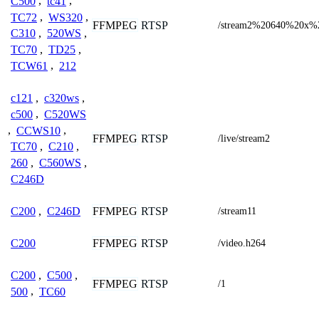
C500
,
tc41
,
TC72
,
WS320
,
FFMPEG
RTSP
/stream2%20640%20x%
C310
,
520WS
,
TC70
,
TD25
,
TCW61
,
212
c121
,
c320ws
,
c500
,
C520WS
,
CCWS10
,
FFMPEG
RTSP
/live/stream2
TC70
,
C210
,
260
,
C560WS
,
C246D
FFMPEG
RTSP
C200
,
C246D
/stream11
FFMPEG
RTSP
C200
/video.h264
C200
,
C500
,
FFMPEG
RTSP
/1
500
,
TC60