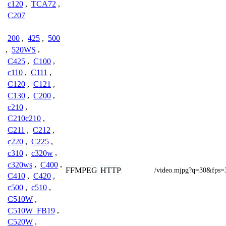
c120
,
TCA72
,
C207
200
,
425
,
500
,
520WS
,
C425
,
C100
,
c110
,
C111
,
C120
,
C121
,
C130
,
C200
,
c210
,
C210c210
,
C211
,
C212
,
c220
,
C225
,
c310
,
c320w
,
c320ws
,
C400
,
FFMPEG
HTTP
/video.mjpg?q=30&fps=
C410
,
C420
,
c500
,
c510
,
C510W
,
C510W_FB19
,
C520W
,