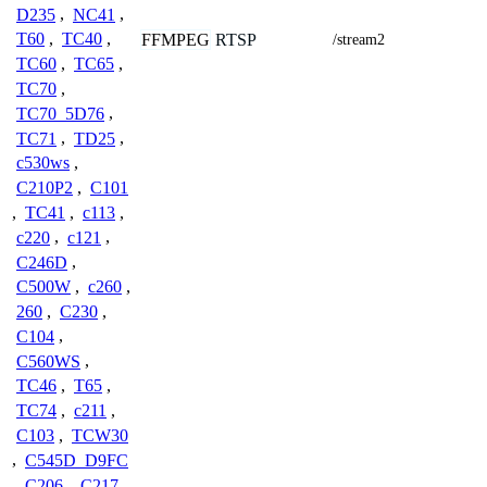
D235
,
NC41
,
T60
,
TC40
,
FFMPEG
RTSP
/stream2
TC60
,
TC65
,
TC70
,
TC70_5D76
,
TC71
,
TD25
,
c530ws
,
C210P2
,
C101
,
TC41
,
c113
,
c220
,
c121
,
C246D
,
C500W
,
c260
,
260
,
C230
,
C104
,
C560WS
,
TC46
,
T65
,
TC74
,
c211
,
C103
,
TCW30
,
C545D_D9FC
,
C206
,
C217
,