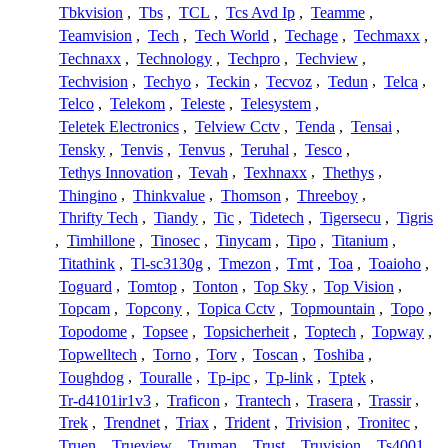
Tbkvision
,
Tbs
,
TCL
,
Tcs Avd Ip
,
Teamme
,
Teamvision
,
Tech
,
Tech World
,
Techage
,
Techmaxx
,
Technaxx
,
Technology
,
Techpro
,
Techview
,
Techvision
,
Techyo
,
Teckin
,
Tecvoz
,
Tedun
,
Telca
,
Telco
,
Telekom
,
Teleste
,
Telesystem
,
Teletek Electronics
,
Telview Cctv
,
Tenda
,
Tensai
,
Tensky
,
Tenvis
,
Tenvus
,
Teruhal
,
Tesco
,
Tethys Innovation
,
Tevah
,
Texhnaxx
,
Thethys
,
Thingino
,
Thinkvalue
,
Thomson
,
Threeboy
,
Thrifty Tech
,
Tiandy
,
Tic
,
Tidetech
,
Tigersecu
,
Tigris
,
Timhillone
,
Tinosec
,
Tinycam
,
Tipo
,
Titanium
,
Titathink
,
Tl-sc3130g
,
Tmezon
,
Tmt
,
Toa
,
Toaioho
,
Toguard
,
Tomtop
,
Tonton
,
Top Sky
,
Top Vision
,
Topcam
,
Topcony
,
Topica Cctv
,
Topmountain
,
Topo
,
Topodome
,
Topsee
,
Topsicherheit
,
Toptech
,
Topway
,
Topwelltech
,
Torno
,
Torv
,
Toscan
,
Toshiba
,
Toughdog
,
Touralle
,
Tp-ipc
,
Tp-link
,
Tptek
,
Tr-d4101ir1v3
,
Traficon
,
Trantech
,
Trasera
,
Trassir
,
Trek
,
Trendnet
,
Triax
,
Trident
,
Trivision
,
Tronitec
,
Truen
,
Trueview
,
Truman
,
Trust
,
Truvision
,
Ts4001
,