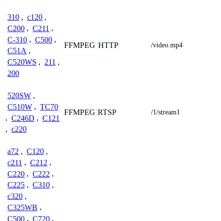
310
,
c120
,
C200
,
C211
,
C-310
,
C500
,
FFMPEG
HTTP
/video.mp4
C51A
,
C520WS
,
211
,
200
520SW
,
C510W
,
TC70
FFMPEG
RTSP
/1/stream1
,
C246D
,
C121
,
c220
a72
,
C120
,
c211
,
C212
,
C220
,
C222
,
C225
,
C310
,
c320
,
C325WB
,
C500
,
C720
,