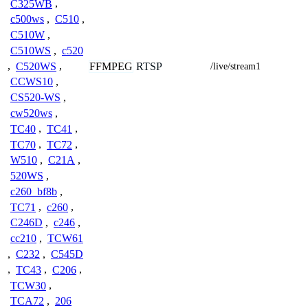
C325WB
,
c500ws
,
C510
,
C510W
,
C510WS
,
c520
FFMPEG
RTSP
,
C520WS
,
/live/stream1
CCWS10
,
CS520-WS
,
cw520ws
,
TC40
,
TC41
,
TC70
,
TC72
,
W510
,
C21A
,
520WS
,
c260_bf8b
,
TC71
,
c260
,
C246D
,
c246
,
cc210
,
TCW61
,
C232
,
C545D
,
TC43
,
C206
,
TCW30
,
TCA72
,
206