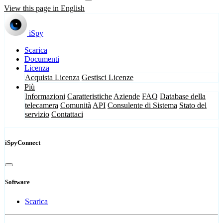
View this page in English
iSpy
Scarica
Documenti
Licenza
Acquista Licenza
Gestisci Licenze
Più
Informazioni
Caratteristiche
Aziende
FAQ
Database della
telecamera
Comunità
API
Consulente di Sistema
Stato del
servizio
Contattaci
iSpyConnect
Software
Scarica