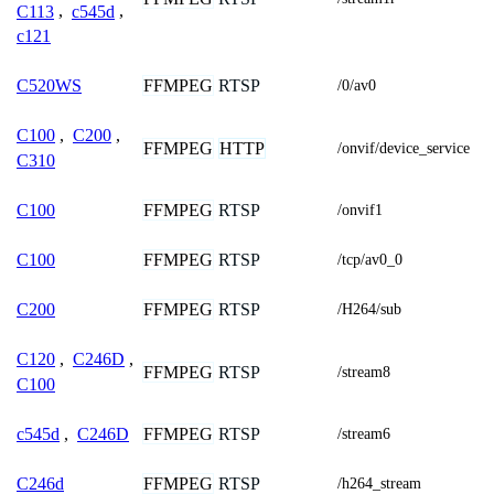
C113
,
c545d
,
c121
FFMPEG
RTSP
C520WS
/0/av0
C100
,
C200
,
FFMPEG
HTTP
/onvif/device_service
C310
FFMPEG
RTSP
C100
/onvif1
FFMPEG
RTSP
C100
/tcp/av0_0
FFMPEG
RTSP
C200
/H264/sub
C120
,
C246D
,
FFMPEG
RTSP
/stream8
C100
FFMPEG
RTSP
c545d
,
C246D
/stream6
FFMPEG
RTSP
C246d
/h264_stream