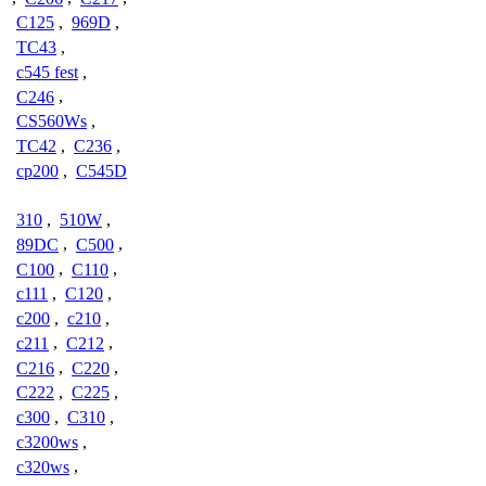
C125
,
969D
,
TC43
,
c545 fest
,
C246
,
CS560Ws
,
TC42
,
C236
,
cp200
,
C545D
310
,
510W
,
89DC
,
C500
,
C100
,
C110
,
c111
,
C120
,
c200
,
c210
,
c211
,
C212
,
C216
,
C220
,
C222
,
C225
,
c300
,
C310
,
c3200ws
,
c320ws
,