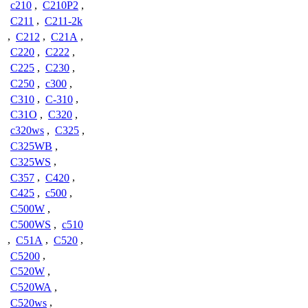
c210
,
C210P2
,
C211
,
C211-2k
,
C212
,
C21A
,
C220
,
C222
,
C225
,
C230
,
C250
,
c300
,
C310
,
C-310
,
C31O
,
C320
,
c320ws
,
C325
,
C325WB
,
C325WS
,
C357
,
C420
,
C425
,
c500
,
C500W
,
C500WS
,
c510
,
C51A
,
C520
,
C5200
,
C520W
,
C520WA
,
C520ws
,