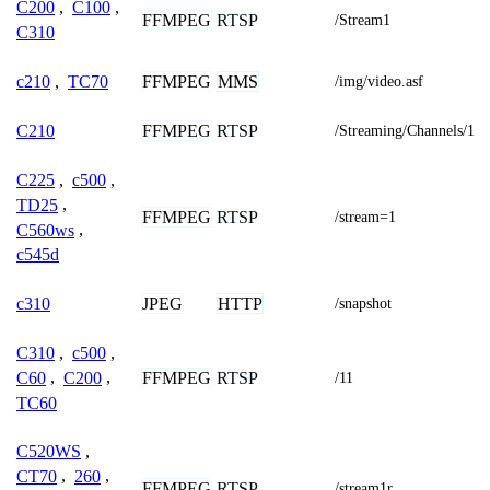
C200
,
C100
,
FFMPEG
RTSP
/Stream1
C310
FFMPEG
MMS
c210
,
TC70
/img/video.asf
FFMPEG
RTSP
C210
/Streaming/Channels/1
C225
,
c500
,
TD25
,
FFMPEG
RTSP
/stream=1
C560ws
,
c545d
JPEG
HTTP
c310
/snapshot
C310
,
c500
,
FFMPEG
RTSP
C60
,
C200
,
/11
TC60
C520WS
,
CT70
,
260
,
FFMPEG
RTSP
/stream1r