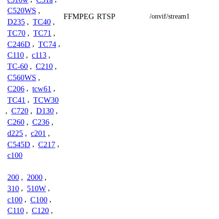
C520WS
,
FFMPEG
RTSP
/onvif/stream1
D235
,
TC40
,
TC70
,
TC71
,
C246D
,
TC74
,
C110
,
c113
,
TC-60
,
C210
,
C560WS
,
C206
,
tcw61
,
TC41
,
TCW30
,
C720
,
D130
,
C260
,
C236
,
d225
,
c201
,
C545D
,
C217
,
c100
200
,
2000
,
310
,
510W
,
c100
,
C100
,
C110
,
C120
,