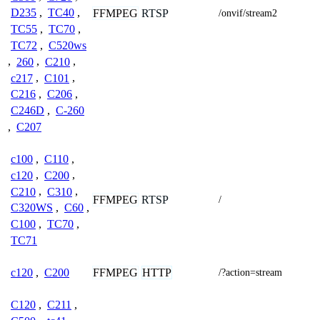
D235
,
TC40
,
FFMPEG
RTSP
/onvif/stream2
TC55
,
TC70
,
TC72
,
C520ws
,
260
,
C210
,
c217
,
C101
,
C216
,
C206
,
C246D
,
C-260
,
C207
c100
,
C110
,
c120
,
C200
,
C210
,
C310
,
FFMPEG
RTSP
/
C320WS
,
C60
,
C100
,
TC70
,
TC71
FFMPEG
HTTP
c120
,
C200
/?action=stream
C120
,
C211
,