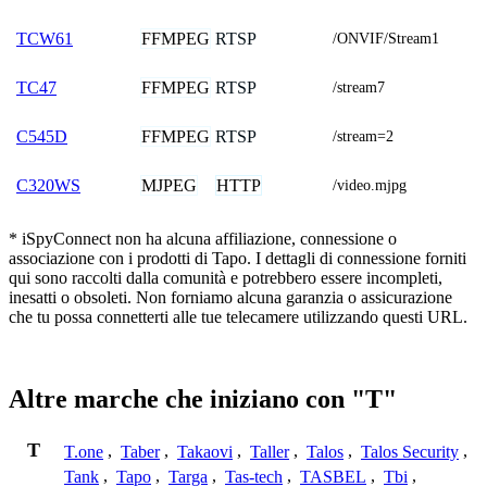
FFMPEG
RTSP
TCW61
/ONVIF/Stream1
FFMPEG
RTSP
TC47
/stream7
FFMPEG
RTSP
C545D
/stream=2
MJPEG
HTTP
C320WS
/video.mjpg
* iSpyConnect non ha alcuna affiliazione, connessione o
associazione con i prodotti di Tapo. I dettagli di connessione forniti
qui sono raccolti dalla comunità e potrebbero essere incompleti,
inesatti o obsoleti. Non forniamo alcuna garanzia o assicurazione
che tu possa connetterti alle tue telecamere utilizzando questi URL.
Altre marche che iniziano con "T"
T
T.one
,
Taber
,
Takaovi
,
Taller
,
Talos
,
Talos Security
,
Tank
,
Tapo
,
Targa
,
Tas-tech
,
TASBEL
,
Tbi
,