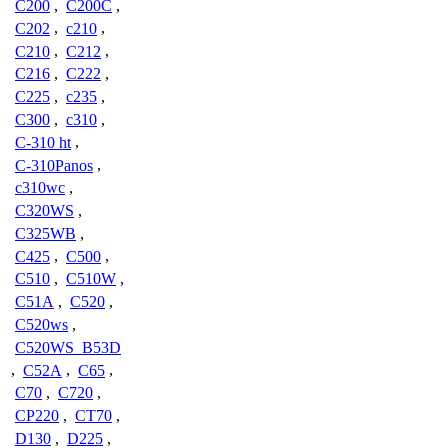
C200
,
C200C
,
C202
,
c210
,
C210
,
C212
,
C216
,
C222
,
C225
,
c235
,
C300
,
c310
,
C-310 ht
,
C-310Panos
,
c310wc
,
C320WS
,
C325WB
,
C425
,
C500
,
C510
,
C510W
,
C51A
,
C520
,
C520ws
,
C520WS_B53D
,
C52A
,
C65
,
C70
,
C720
,
CP220
,
CT70
,
D130
,
D225
,