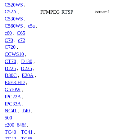
C520WS
,
C52A
,
FFMPEG
RTSP
/stream1
C530WS
,
C560WS
,
c5a
,
c60
,
C65
,
C70
,
c72
,
C720
,
CCWS10
,
CT70
,
D130
,
D225
,
D235
,
D30C
,
E20A
,
E6E3-HD
,
G510W
,
IPC22A
,
IPC33A
,
NC41
,
T40
,
500
,
c200_646f
,
TC40
,
TC41
,
TC43
,
TC55
,