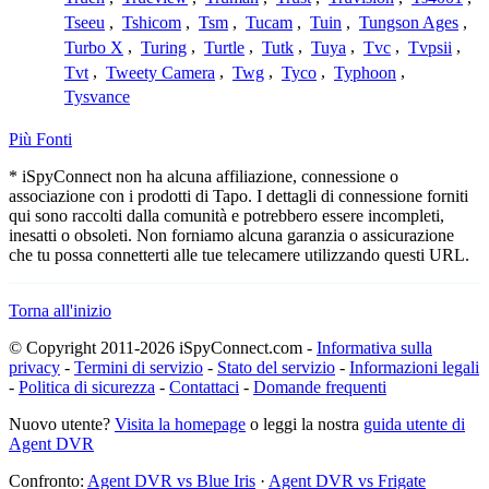
Tseeu
,
Tshicom
,
Tsm
,
Tucam
,
Tuin
,
Tungson Ages
,
Turbo X
,
Turing
,
Turtle
,
Tutk
,
Tuya
,
Tvc
,
Tvpsii
,
Tvt
,
Tweety Camera
,
Twg
,
Tyco
,
Typhoon
,
Tysvance
Più Fonti
* iSpyConnect non ha alcuna affiliazione, connessione o
associazione con i prodotti di Tapo. I dettagli di connessione forniti
qui sono raccolti dalla comunità e potrebbero essere incompleti,
inesatti o obsoleti. Non forniamo alcuna garanzia o assicurazione
che tu possa connetterti alle tue telecamere utilizzando questi URL.
Torna all'inizio
© Copyright 2011-2026 iSpyConnect.com -
Informativa sulla
privacy
-
Termini di servizio
-
Stato del servizio
-
Informazioni legali
-
Politica di sicurezza
-
Contattaci
-
Domande frequenti
Nuovo utente?
Visita la homepage
o leggi la nostra
guida utente di
Agent DVR
Confronto:
Agent DVR vs Blue Iris
·
Agent DVR vs Frigate