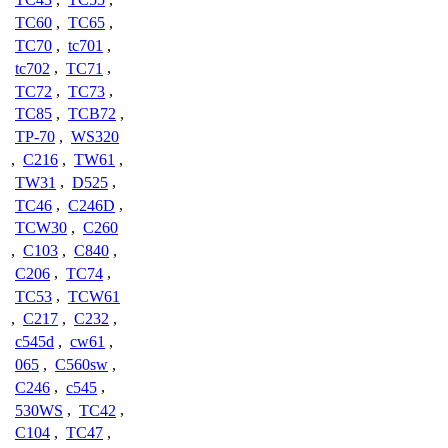
TC60
,
TC65
,
TC70
,
tc701
,
tc702
,
TC71
,
TC72
,
TC73
,
TC85
,
TCB72
,
TP-70
,
WS320
,
C216
,
TW61
,
TW31
,
D525
,
TC46
,
C246D
,
TCW30
,
C260
,
C103
,
C840
,
C206
,
TC74
,
TC53
,
TCW61
,
C217
,
C232
,
c545d
,
cw61
,
065
,
C560sw
,
C246
,
c545
,
530WS
,
TC42
,
C104
,
TC47
,