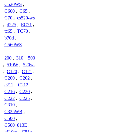
C520WS
,
C600
,
C65
,
C70
,
cs520-ws
,
d225
,
EC71
,
tc65
,
TC70
,
b70d
,
C560WS
200
,
310
,
500
,
510W
,
520ws
,
C120
,
C121
,
C200
,
C202
,
c211
,
C212
,
C216
,
C220
,
C222
,
C225
,
C310
,
C325WB
,
C500
,
C500_813E
,
c510w
,
C51a
,