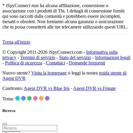
* iSpyConnect non ha alcuna affiliazione, connessione o
associazione con i prodotti di Tbi. I dettagli di connessione forniti
qui sono raccolti dalla comunità e potrebbero essere incompleti,
inesatti o obsoleti. Non forniamo alcuna garanzia o assicurazione
che tu possa connetterti alle tue telecamere utilizzando questi URL.
Torna all'inizio
© Copyright 2011-2026 iSpyConnect.com -
Informativa sulla
privacy
-
Termini di servizio
-
Stato del servizio
-
Informazioni legali
-
Politica di sicurezza
-
Contattaci
-
Domande frequenti
Nuovo utente?
Visita la homepage
o leggi la nostra
guida utente di
Agent DVR
Confronto:
Agent DVR vs Blue Iris
·
Agent DVR vs Frigate
Tema:
Ricerca