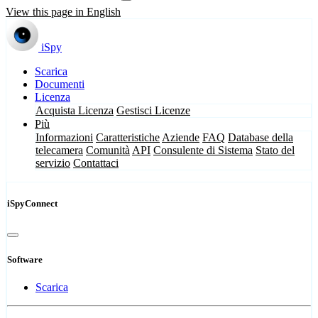
View this page in English
iSpy
Scarica
Documenti
Licenza
Acquista Licenza
Gestisci Licenze
Più
Informazioni
Caratteristiche
Aziende
FAQ
Database della
telecamera
Comunità
API
Consulente di Sistema
Stato del
servizio
Contattaci
iSpyConnect
Software
Scarica