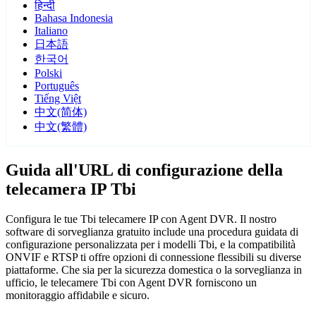
हिन्दी
Bahasa Indonesia
Italiano
日本語
한국어
Polski
Português
Tiếng Việt
中文(简体)
中文(繁體)
Guida all'URL di configurazione della
telecamera IP Tbi
Configura le tue Tbi telecamere IP con Agent DVR. Il nostro
software di sorveglianza gratuito include una procedura guidata di
configurazione personalizzata per i modelli Tbi, e la compatibilità
ONVIF e RTSP ti offre opzioni di connessione flessibili su diverse
piattaforme. Che sia per la sicurezza domestica o la sorveglianza in
ufficio, le telecamere Tbi con Agent DVR forniscono un
monitoraggio affidabile e sicuro.