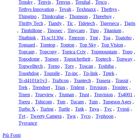
Tensky
,
Tenvis
,
Tenvus
,
Teruhal
,
Tesco
,
Tethys Innovation
,
Tevah
,
Texhnaxx
,
Thethys
,
Thingino
,
Thinkvalue
,
Thomson
,
Threeboy
,
Thrifty Tech
,
Tiandy
,
Tic
,
Tidetech
,
Tigersecu
,
Tigris
,
Timhillone
,
Tinosec
,
Tinycam
,
Tipo
,
Titanium
,
Titathink
,
Tl-sc3130g
,
Tmezon
,
Tmt
,
Toa
,
Toaioho
,
Toguard
,
Tomtop
,
Tonton
,
Top Sky
,
Top Vision
,
Topcam
,
Topcony
,
Topica Cctv
,
Topmountain
,
Topo
,
Topodome
,
Topsee
,
Topsicherheit
,
Toptech
,
Topway
,
Topwelltech
,
Torno
,
Torv
,
Toscan
,
Toshiba
,
Toughdog
,
Touralle
,
Tp-ipc
,
Tp-link
,
Tptek
,
Tr-d4101ir1v3
,
Traficon
,
Trantech
,
Trasera
,
Trassir
,
Trek
,
Trendnet
,
Triax
,
Trident
,
Trivision
,
Tronitec
,
Truen
,
Trueview
,
Truman
,
Trust
,
Truvision
,
Ts4001
,
Tseeu
,
Tshicom
,
Tsm
,
Tucam
,
Tuin
,
Tungson Ages
,
Turbo X
,
Turing
,
Turtle
,
Tutk
,
Tuya
,
Tvc
,
Tvpsii
,
Tvt
,
Tweety Camera
,
Twg
,
Tyco
,
Typhoon
,
Tysvance
Più Fonti