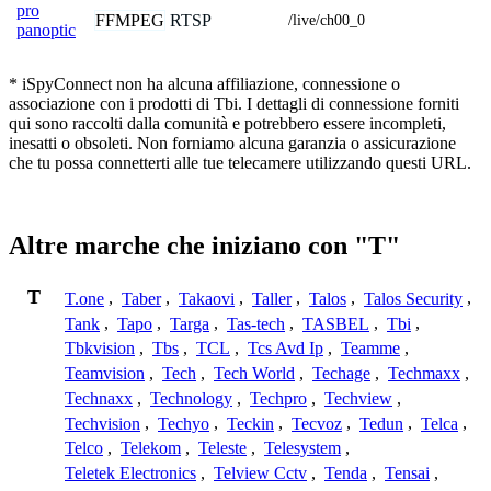
pro
FFMPEG
RTSP
/live/ch00_0
panoptic
* iSpyConnect non ha alcuna affiliazione, connessione o
associazione con i prodotti di Tbi. I dettagli di connessione forniti
qui sono raccolti dalla comunità e potrebbero essere incompleti,
inesatti o obsoleti. Non forniamo alcuna garanzia o assicurazione
che tu possa connetterti alle tue telecamere utilizzando questi URL.
Altre marche che iniziano con "T"
T
T.one
,
Taber
,
Takaovi
,
Taller
,
Talos
,
Talos Security
,
Tank
,
Tapo
,
Targa
,
Tas-tech
,
TASBEL
,
Tbi
,
Tbkvision
,
Tbs
,
TCL
,
Tcs Avd Ip
,
Teamme
,
Teamvision
,
Tech
,
Tech World
,
Techage
,
Techmaxx
,
Technaxx
,
Technology
,
Techpro
,
Techview
,
Techvision
,
Techyo
,
Teckin
,
Tecvoz
,
Tedun
,
Telca
,
Telco
,
Telekom
,
Teleste
,
Telesystem
,
Teletek Electronics
,
Telview Cctv
,
Tenda
,
Tensai
,