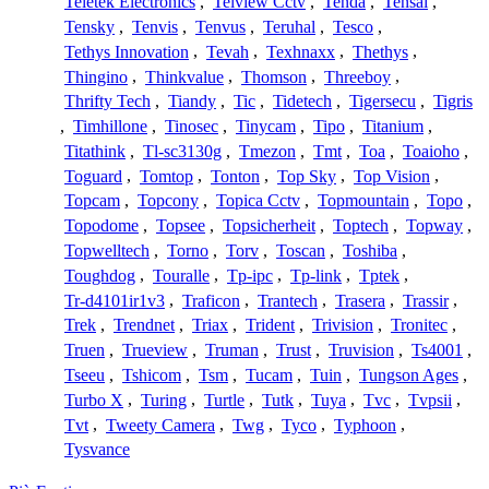
Teletek Electronics
,
Telview Cctv
,
Tenda
,
Tensai
,
Tensky
,
Tenvis
,
Tenvus
,
Teruhal
,
Tesco
,
Tethys Innovation
,
Tevah
,
Texhnaxx
,
Thethys
,
Thingino
,
Thinkvalue
,
Thomson
,
Threeboy
,
Thrifty Tech
,
Tiandy
,
Tic
,
Tidetech
,
Tigersecu
,
Tigris
,
Timhillone
,
Tinosec
,
Tinycam
,
Tipo
,
Titanium
,
Titathink
,
Tl-sc3130g
,
Tmezon
,
Tmt
,
Toa
,
Toaioho
,
Toguard
,
Tomtop
,
Tonton
,
Top Sky
,
Top Vision
,
Topcam
,
Topcony
,
Topica Cctv
,
Topmountain
,
Topo
,
Topodome
,
Topsee
,
Topsicherheit
,
Toptech
,
Topway
,
Topwelltech
,
Torno
,
Torv
,
Toscan
,
Toshiba
,
Toughdog
,
Touralle
,
Tp-ipc
,
Tp-link
,
Tptek
,
Tr-d4101ir1v3
,
Traficon
,
Trantech
,
Trasera
,
Trassir
,
Trek
,
Trendnet
,
Triax
,
Trident
,
Trivision
,
Tronitec
,
Truen
,
Trueview
,
Truman
,
Trust
,
Truvision
,
Ts4001
,
Tseeu
,
Tshicom
,
Tsm
,
Tucam
,
Tuin
,
Tungson Ages
,
Turbo X
,
Turing
,
Turtle
,
Tutk
,
Tuya
,
Tvc
,
Tvpsii
,
Tvt
,
Tweety Camera
,
Twg
,
Tyco
,
Typhoon
,
Tysvance