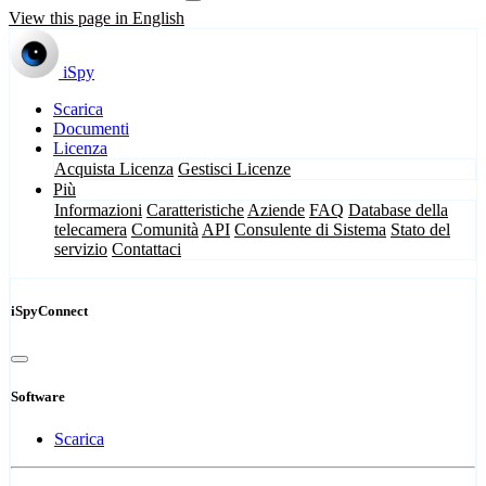
View this page in English
iSpy
Scarica
Documenti
Licenza
Acquista Licenza
Gestisci Licenze
Più
Informazioni
Caratteristiche
Aziende
FAQ
Database della
telecamera
Comunità
API
Consulente di Sistema
Stato del
servizio
Contattaci
iSpyConnect
Software
Scarica