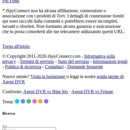
Più Fonti
* iSpyConnect non ha alcuna affiliazione, connessione o
associazione con i prodotti di Torv. I dettagli di connessione forniti
qui sono raccolti dalla comunità e potrebbero essere incompleti,
inesatti o obsoleti. Non forniamo alcuna garanzia o assicurazione
che tu possa connetterti alle tue telecamere utilizzando questi URL.
Torna all'inizio
© Copyright 2011-2026 iSpyConnect.com -
Informativa sulla
privacy
-
Termini di servizio
-
Stato del servizio
-
Informazioni legali
-
Politica di sicurezza
-
Contattaci
-
Domande frequenti
Nuovo utente?
Visita la homepage
o leggi la nostra
guida utente di
Agent DVR
Confronto:
Agent DVR vs Blue Iris
·
Agent DVR vs Frigate
Tema:
Ricerca