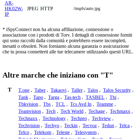
AR-
JPEG
HTTP
HK02W-
/tmpfs/auto.jpg
IP
* iSpyConnect non ha alcuna affiliazione, connessione o
associazione con i prodotti di Torv. I dettagli di connessione forniti
qui sono raccolti dalla comunità e potrebbero essere incompleti,
inesatti o obsoleti. Non forniamo alcuna garanzia o assicurazione
che tu possa connetterti alle tue telecamere utilizzando questi URL.
Altre marche che iniziano con "T"
T
T.one
,
Taber
,
Takaovi
,
Taller
,
Talos
,
Talos Security
,
Tank
,
Tapo
,
Targa
,
Tas-tech
,
TASBEL
,
Tbi
,
Tbkvision
,
Tbs
,
TCL
,
Tcs Avd Ip
,
Teamme
,
Teamvision
,
Tech
,
Tech World
,
Techage
,
Techmaxx
,
Technaxx
,
Technology
,
Techpro
,
Techview
,
Techvision
,
Techyo
,
Teckin
,
Tecvoz
,
Tedun
,
Telca
,
Telco
,
Telekom
,
Teleste
,
Telesystem
,