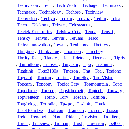
Teamvision
,
Tech
,
Tech World
,
Techage
,
Techmaxx
,
Technaxx
,
Technology
,
Techpro
,
Techview
,
Techvision
,
Techyo
,
Teckin
,
Tecvoz
,
Tedun
,
Telca
,
Telco
,
Telekom
,
Teleste
,
Telesystem
,
Teletek Electronics
,
Telview Cctv
,
Tenda
,
Tensai
,
Tensky
,
Tenvis
,
Tenvus
,
Teruhal
,
Tesco
,
Tethys Innovation
,
Tevah
,
Texhnaxx
,
Thethys
,
Thingino
,
Thinkvalue
,
Thomson
,
Threeboy
,
Thrifty Tech
,
Tiandy
,
Tic
,
Tidetech
,
Tigersecu
,
Tigris
,
Timhillone
,
Tinosec
,
Tinycam
,
Tipo
,
Titanium
,
Titathink
,
Tl-sc3130g
,
Tmezon
,
Tmt
,
Toa
,
Toaioho
,
Toguard
,
Tomtop
,
Tonton
,
Top Sky
,
Top Vision
,
Topcam
,
Topcony
,
Topica Cctv
,
Topmountain
,
Topo
,
Topodome
,
Topsee
,
Topsicherheit
,
Toptech
,
Topway
,
Topwelltech
,
Torno
,
Torv
,
Toscan
,
Toshiba
,
Toughdog
,
Touralle
,
Tp-ipc
,
Tp-link
,
Tptek
,
Tr-d4101ir1v3
,
Traficon
,
Trantech
,
Trasera
,
Trassir
,
Trek
,
Trendnet
,
Triax
,
Trident
,
Trivision
,
Tronitec
,
Truen
,
Trueview
,
Truman
,
Trust
,
Truvision
,
Ts4001
,