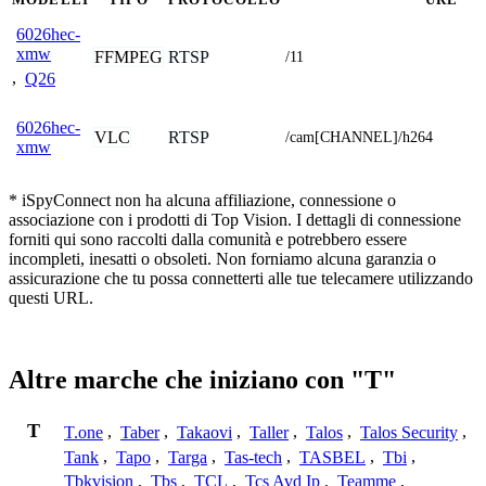
6026hec-
xmw
FFMPEG
RTSP
/11
,
Q26
6026hec-
VLC
RTSP
/cam[CHANNEL]/h264
xmw
* iSpyConnect non ha alcuna affiliazione, connessione o
associazione con i prodotti di Top Vision. I dettagli di connessione
forniti qui sono raccolti dalla comunità e potrebbero essere
incompleti, inesatti o obsoleti. Non forniamo alcuna garanzia o
assicurazione che tu possa connetterti alle tue telecamere utilizzando
questi URL.
Altre marche che iniziano con "T"
T
T.one
,
Taber
,
Takaovi
,
Taller
,
Talos
,
Talos Security
,
Tank
,
Tapo
,
Targa
,
Tas-tech
,
TASBEL
,
Tbi
,
Tbkvision
,
Tbs
,
TCL
,
Tcs Avd Ip
,
Teamme
,