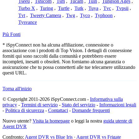
Tseeu
,
Tshicom
,
Tsm
,
Tucam
,
Tuin
,
Tungson Ages
,
Turbo X
,
Turing
,
Turtle
,
Tutk
,
Tuya
,
Tvc
,
Tvpsii
,
Tvt
,
Tweety Camera
,
Twg
,
Tyco
,
Typhoon
,
Tysvance
Più Fonti
* iSpyConnect non ha alcuna affiliazione, connessione o
associazione con i prodotti di Top Vision. I dettagli di connessione
forniti qui sono raccolti dalla comunità e potrebbero essere
incompleti, inesatti o obsoleti. Non forniamo alcuna garanzia o
assicurazione che tu possa connetterti alle tue telecamere utilizzando
questi URL.
Torna all'inizio
© Copyright 2011-2026 iSpyConnect.com -
Informativa sulla
privacy
-
Termini di servizio
-
Stato del servizio
-
Informazioni legali
-
Politica di sicurezza
-
Contattaci
-
Domande frequenti
Nuovo utente?
Visita la homepage
o leggi la nostra
guida utente di
Agent DVR
Confronto:
Agent DVR vs Blue Iris
·
Agent DVR vs Frigate