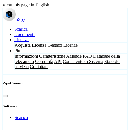
View this page in English
iSpy
Scarica
Documenti
Licenza
Acquista Licenza
Gestisci Licenze
Più
Informazioni
Caratteristiche
Aziende
FAQ
Database della
telecamera
Comunità
API
Consulente di Sistema
Stato del
servizio
Contattaci
iSpyConnect
Software
Scarica