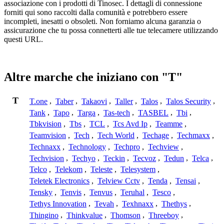
associazione con i prodotti di Tinosec. I dettagli di connessione
forniti qui sono raccolti dalla comunità e potrebbero essere
incompleti, inesatti o obsoleti. Non forniamo alcuna garanzia o
assicurazione che tu possa connetterti alle tue telecamere utilizzando
questi URL.
Altre marche che iniziano con "T"
T
T.one
,
Taber
,
Takaovi
,
Taller
,
Talos
,
Talos Security
,
Tank
,
Tapo
,
Targa
,
Tas-tech
,
TASBEL
,
Tbi
,
Tbkvision
,
Tbs
,
TCL
,
Tcs Avd Ip
,
Teamme
,
Teamvision
,
Tech
,
Tech World
,
Techage
,
Techmaxx
,
Technaxx
,
Technology
,
Techpro
,
Techview
,
Techvision
,
Techyo
,
Teckin
,
Tecvoz
,
Tedun
,
Telca
,
Telco
,
Telekom
,
Teleste
,
Telesystem
,
Teletek Electronics
,
Telview Cctv
,
Tenda
,
Tensai
,
Tensky
,
Tenvis
,
Tenvus
,
Teruhal
,
Tesco
,
Tethys Innovation
,
Tevah
,
Texhnaxx
,
Thethys
,
Thingino
,
Thinkvalue
,
Thomson
,
Threeboy
,