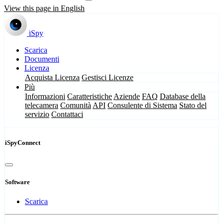
View this page in English
iSpy
Scarica
Documenti
Licenza
Acquista Licenza
Gestisci Licenze
Più
Informazioni
Caratteristiche
Aziende
FAQ
Database della
telecamera
Comunità
API
Consulente di Sistema
Stato del
servizio
Contattaci
iSpyConnect
Software
Scarica