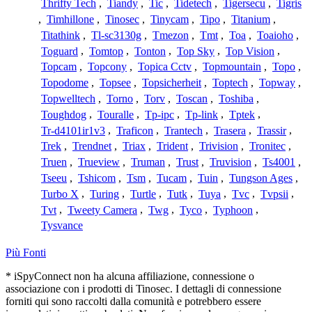
Thrifty Tech
,
Tiandy
,
Tic
,
Tidetech
,
Tigersecu
,
Tigris
,
Timhillone
,
Tinosec
,
Tinycam
,
Tipo
,
Titanium
,
Titathink
,
Tl-sc3130g
,
Tmezon
,
Tmt
,
Toa
,
Toaioho
,
Toguard
,
Tomtop
,
Tonton
,
Top Sky
,
Top Vision
,
Topcam
,
Topcony
,
Topica Cctv
,
Topmountain
,
Topo
,
Topodome
,
Topsee
,
Topsicherheit
,
Toptech
,
Topway
,
Topwelltech
,
Torno
,
Torv
,
Toscan
,
Toshiba
,
Toughdog
,
Touralle
,
Tp-ipc
,
Tp-link
,
Tptek
,
Tr-d4101ir1v3
,
Traficon
,
Trantech
,
Trasera
,
Trassir
,
Trek
,
Trendnet
,
Triax
,
Trident
,
Trivision
,
Tronitec
,
Truen
,
Trueview
,
Truman
,
Trust
,
Truvision
,
Ts4001
,
Tseeu
,
Tshicom
,
Tsm
,
Tucam
,
Tuin
,
Tungson Ages
,
Turbo X
,
Turing
,
Turtle
,
Tutk
,
Tuya
,
Tvc
,
Tvpsii
,
Tvt
,
Tweety Camera
,
Twg
,
Tyco
,
Typhoon
,
Tysvance
Più Fonti
* iSpyConnect non ha alcuna affiliazione, connessione o
associazione con i prodotti di Tinosec. I dettagli di connessione
forniti qui sono raccolti dalla comunità e potrebbero essere