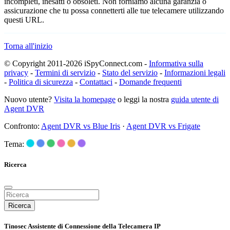
incompleti, inesatti o obsoleti. Non forniamo alcuna garanzia o
assicurazione che tu possa connetterti alle tue telecamere utilizzando
questi URL.
Torna all'inizio
© Copyright 2011-2026 iSpyConnect.com -
Informativa sulla
privacy
-
Termini di servizio
-
Stato del servizio
-
Informazioni legali
-
Politica di sicurezza
-
Contattaci
-
Domande frequenti
Nuovo utente?
Visita la homepage
o leggi la nostra
guida utente di
Agent DVR
Confronto:
Agent DVR vs Blue Iris
·
Agent DVR vs Frigate
Tema:
Ricerca
Ricerca
Tinosec Assistente di Connessione della Telecamera IP