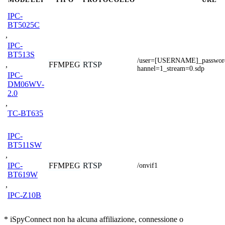
IPC-
BT5025C
,
IPC-
BT513S
/user=[USERNAME]_passwo
FFMPEG
RTSP
,
hannel=1_stream=0.sdp
IPC-
DM06WV-
2.0
,
TC-BT635
IPC-
BT511SW
,
FFMPEG
RTSP
IPC-
/onvif1
BT619W
,
IPC-Z10B
* iSpyConnect non ha alcuna affiliazione, connessione o