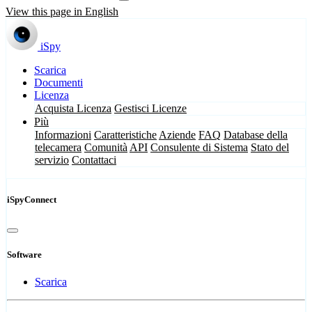
View this page in English
iSpy
Scarica
Documenti
Licenza
Acquista Licenza
Gestisci Licenze
Più
Informazioni
Caratteristiche
Aziende
FAQ
Database della
telecamera
Comunità
API
Consulente di Sistema
Stato del
servizio
Contattaci
iSpyConnect
Software
Scarica