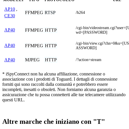
AP10
,
FFMPEG
RTSP
/h264
CE30
/cgi-bin/videostream.cgi?us
AP40
FFMPEG
HTTP
wd=[PASSWORD]
/cgi-bin/view.cgi?chn=0&u=
AP40
FFMPEG
HTTP
ASSWORD]
MJPEG
HTTP
AP40
/?action=stream
* iSpyConnect non ha alcuna affiliazione, connessione o
associazione con i prodotti di Toguard. I dettagli di connessione
forniti qui sono raccolti dalla comunità e potrebbero essere
incompleti, inesatti o obsoleti. Non forniamo alcuna garanzia o
assicurazione che tu possa connetterti alle tue telecamere utilizzando
questi URL.
Altre marche che iniziano con "T"