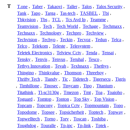
T
T.one
,
Taber
,
Takaovi
,
Taller
,
Talos
,
Talos Security
,
Tank
,
Tapo
,
Targa
,
Tas-tech
,
TASBEL
,
Tbi
,
Tbkvision
,
Tbs
,
TCL
,
Tcs Avd Ip
,
Teamme
,
Teamvision
,
Tech
,
Tech World
,
Techage
,
Techmaxx
,
Technaxx
,
Technology
,
Techpro
,
Techview
,
Techvision
,
Techyo
,
Teckin
,
Tecvoz
,
Tedun
,
Telca
,
Telco
,
Telekom
,
Teleste
,
Telesystem
,
Teletek Electronics
,
Telview Cctv
,
Tenda
,
Tensai
,
Tensky
,
Tenvis
,
Tenvus
,
Teruhal
,
Tesco
,
Tethys Innovation
,
Tevah
,
Texhnaxx
,
Thethys
,
Thingino
,
Thinkvalue
,
Thomson
,
Threeboy
,
Thrifty Tech
,
Tiandy
,
Tic
,
Tidetech
,
Tigersecu
,
Tigris
,
Timhillone
,
Tinosec
,
Tinycam
,
Tipo
,
Titanium
,
Titathink
,
Tl-sc3130g
,
Tmezon
,
Tmt
,
Toa
,
Toaioho
,
Toguard
,
Tomtop
,
Tonton
,
Top Sky
,
Top Vision
,
Topcam
,
Topcony
,
Topica Cctv
,
Topmountain
,
Topo
,
Topodome
,
Topsee
,
Topsicherheit
,
Toptech
,
Topway
,
Topwelltech
,
Torno
,
Torv
,
Toscan
,
Toshiba
,
Toughdog
,
Touralle
,
Tp-ipc
,
Tp-link
,
Tptek
,