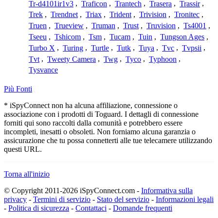
Tr-d4101ir1v3
,
Traficon
,
Trantech
,
Trasera
,
Trassir
,
Trek
,
Trendnet
,
Triax
,
Trident
,
Trivision
,
Tronitec
,
Truen
,
Trueview
,
Truman
,
Trust
,
Truvision
,
Ts4001
,
Tseeu
,
Tshicom
,
Tsm
,
Tucam
,
Tuin
,
Tungson Ages
,
Turbo X
,
Turing
,
Turtle
,
Tutk
,
Tuya
,
Tvc
,
Tvpsii
,
Tvt
,
Tweety Camera
,
Twg
,
Tyco
,
Typhoon
,
Tysvance
Più Fonti
* iSpyConnect non ha alcuna affiliazione, connessione o
associazione con i prodotti di Toguard. I dettagli di connessione
forniti qui sono raccolti dalla comunità e potrebbero essere
incompleti, inesatti o obsoleti. Non forniamo alcuna garanzia o
assicurazione che tu possa connetterti alle tue telecamere utilizzando
questi URL.
Torna all'inizio
© Copyright 2011-2026 iSpyConnect.com -
Informativa sulla
privacy
-
Termini di servizio
-
Stato del servizio
-
Informazioni legali
-
Politica di sicurezza
-
Contattaci
-
Domande frequenti