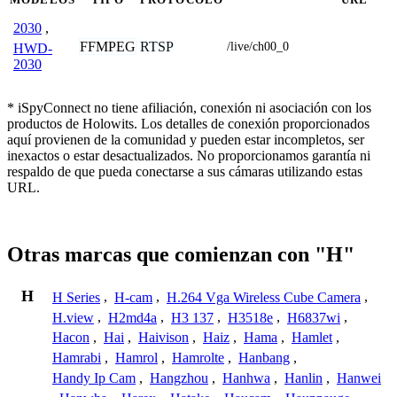
2030
,
FFMPEG
RTSP
/live/ch00_0
HWD-
2030
* iSpyConnect no tiene afiliación, conexión ni asociación con los
productos de Holowits. Los detalles de conexión proporcionados
aquí provienen de la comunidad y pueden estar incompletos, ser
inexactos o estar desactualizados. No proporcionamos garantía ni
respaldo de que pueda conectarse a sus cámaras utilizando estas
URL.
Otras marcas que comienzan con "H"
H
H Series
,
H-cam
,
H.264 Vga Wireless Cube Camera
,
H.view
,
H2md4a
,
H3 137
,
H3518e
,
H6837wi
,
Hacon
,
Hai
,
Haivison
,
Haiz
,
Hama
,
Hamlet
,
Hamrabi
,
Hamrol
,
Hamrolte
,
Hanbang
,
Handy Ip Cam
,
Hangzhou
,
Hanhwa
,
Hanlin
,
Hanwei