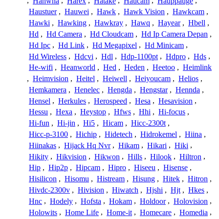
,
Hanwha
,
Harex
,
Hatake
,
Haucam
,
Hauppauge
,
Haustuer
,
Hauwei
,
Hawk
,
Hawk Vision
,
Hawkcam
,
Hawki
,
Hawking
,
Hawkray
,
Hawq
,
Hayear
,
Hbell
,
Hd
,
Hd Camera
,
Hd Cloudcam
,
Hd Ip Camera Depan
,
Hd Ipc
,
Hd Link
,
Hd Megapixel
,
Hd Minicam
,
Hd Wireless
,
Hdcvi
,
Hdl
,
Hdp-1100pt
,
Hdpro
,
Hds
,
He-wifi
,
Heanworld
,
Hed
,
Heden
,
Heetoo
,
Heimlink
,
Heimvision
,
Heitel
,
Heiwell
,
Heiyoucam
,
Helios
,
Hemkamera
,
Henelec
,
Hengda
,
Hengstar
,
Hennda
,
Hensel
,
Herkules
,
Herospeed
,
Hesa
,
Hesavision
,
Hessu
,
Hexa
,
Heystop
,
Hfws
,
Hhi
,
Hi-focus
,
Hi-fun
,
Hi-jin
,
Hi5
,
Hicam
,
Hicc-2300t
,
Hicc-p-3100
,
Hichip
,
Hidetech
,
Hidrokemel
,
Hiina
,
Hiinakas
,
Hijack Hq Nvr
,
Hikam
,
Hikari
,
Hiki
,
Hikity
,
Hikvision
,
Hikwon
,
Hills
,
Hilook
,
Hiltron
,
Hip
,
Hip2p
,
Hipcam
,
Hipro
,
Hiseeu
,
Hisense
,
Hisilicon
,
Hisomu
,
Histream
,
Hisung
,
Hitek
,
Hitron
,
Hivdc-2300v
,
Hivision
,
Hiwatch
,
Hjshi
,
Hjt
,
Hkes
,
Hnc
,
Hodely
,
Hofsta
,
Hokam
,
Holdoor
,
Holovision
,
Holowits
,
Home Life
,
Home-it
,
Homecare
,
Homedia
,