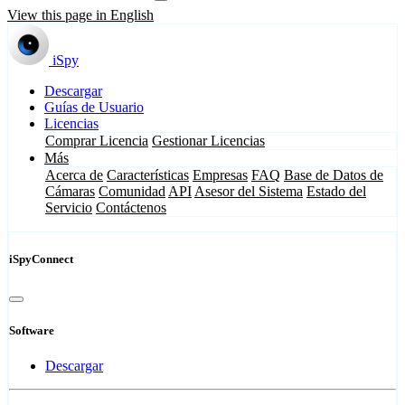
View this page in English
iSpy
Descargar
Guías de Usuario
Licencias
Comprar Licencia
Gestionar Licencias
Más
Acerca de
Características
Empresas
FAQ
Base de Datos de
Cámaras
Comunidad
API
Asesor del Sistema
Estado del
Servicio
Contáctenos
iSpyConnect
Software
Descargar