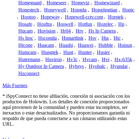
Homeguard
,
Homeseer
,
Homeviz
,
Homewizard
,
Honestech
,
Honeywell
,
Hongda
,
Hongjingtian
,
Honic
,
Hootoo
,
Hopeway
,
Hopewell-cctv.com
,
Horstek
,
Hosafe
,
Hosftra
,
Hoswell
,
Hotfun
,
Hozelec
,
Hp
,
Hqcam
,
Hqvision
,
Hr04
,
Hrv
,
Hs Ip Camera
,
Hs Ipsc
,
Hscomila
,
Hsmartlink
,
Hsv
,
Hta
,
Htc
,
Htcone
,
Huacam
,
Huashi
,
Huawei
,
Hubble
,
Huisun
,
Humcam
,
Hungtek
,
Hunt
,
Hunter
,
Husier
,
Hutermann
,
Huviron
,
Hv3c
,
Hvcam
,
Hvr
,
Hx-635k
,
Hy Outdoor Ip Camera
,
Hybsys
,
Hyobalc
,
Hyundai
,
Hzconnect
Más Fuentes
* iSpyConnect no tiene afiliación, conexión ni asociación con los
productos de Holowits. Los detalles de conexión proporcionados
aquí provienen de la comunidad y pueden estar incompletos, ser
inexactos o estar desactualizados. No proporcionamos garantía ni
respaldo de que pueda conectarse a sus cámaras utilizando estas
URL.