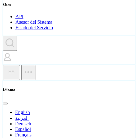
Otro
API
Asesor del Sistema
Estado del Servicio
ES
Idioma
English
العربية
Deutsch
Español
Français