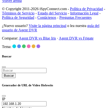
Volver arriba
© Copyright 2011-2026 iSpyConnect.com -
Política de Privacidad
-
Términos de Servicio
-
Estado del Servicio
-
Información Legal
-
Política de Seguridad
-
Contáctenos
-
Preguntas Frecuentes
¿Nuevo usuario?
Visite la página principal
o lea nuestra
guía del
usuario de Agent DVR
Comparar:
Agent DVR vs Blue Iris
·
Agent DVR vs Frigate
Tema:
Buscar
Buscar
Generador de URL de Video Holowits
IP