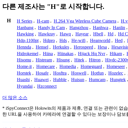
다른 제조사는 "H"로 시작합니다.
H
H Series
,
H-cam
,
H.264 Vga Wireless Cube Camera
,
H.v
Hanbang
,
Handy Ip Cam
,
Hangzhou
,
Hanhwa
,
Hanlin
Hawking
,
Hawkray
,
Hawq
,
Hayear
,
Hbell
,
Hd
,
Hd C
Hdp-1100pt
,
Hdpro
,
Hds
,
He-wifi
,
Heanworld
,
Hed
,
Hennda
,
Hensel
,
Herkules
,
Herospeed
,
Hesa
,
Hesavisi
Hidrokemel
,
Hiina
,
Hiinakas
,
Hijack Hq Nvr
,
Hikam
,
Hisomu
,
Histream
,
Hisung
,
Hitek
,
Hitron
,
Hivdc-2300
Home-it
,
Homecare
,
Homedia
,
Homeguard
,
Homeseer
Horstek
,
Hosafe
,
Hosftra
,
Hoswell
,
Hotfun
,
Hozelec
,
Huashi
,
Huawei
,
Hubble
,
Huisun
,
Humcam
,
Hungtek
Hyundai
,
Hzconnect
더 많은 소스
* iSpyConnect은 Holowits의 제품과 제휴, 연결 또
한 URL을 사용하여 카메라에 연결할 수 있다는 보장이나 담보