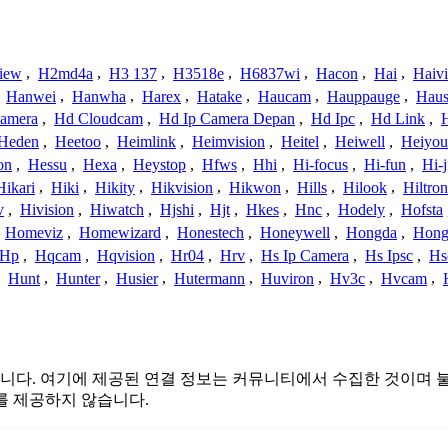
iew
,
H2md4a
,
H3 137
,
H3518e
,
H6837wi
,
Hacon
,
Hai
,
Haiv
,
Hanwei
,
Hanwha
,
Harex
,
Hatake
,
Haucam
,
Hauppauge
,
Haus
amera
,
Hd Cloudcam
,
Hd Ip Camera Depan
,
Hd Ipc
,
Hd Link
,
Heden
,
Heetoo
,
Heimlink
,
Heimvision
,
Heitel
,
Heiwell
,
Heiyo
on
,
Hessu
,
Hexa
,
Heystop
,
Hfws
,
Hhi
,
Hi-focus
,
Hi-fun
,
Hi-j
Hikari
,
Hiki
,
Hikity
,
Hikvision
,
Hikwon
,
Hills
,
Hilook
,
Hiltron
v
,
Hivision
,
Hiwatch
,
Hjshi
,
Hjt
,
Hkes
,
Hnc
,
Hodely
,
Hofsta
,
Homeviz
,
Homewizard
,
Honestech
,
Honeywell
,
Hongda
,
Hongj
Hp
,
Hqcam
,
Hqvision
,
Hr04
,
Hrv
,
Hs Ip Camera
,
Hs Ipsc
,
Hs
,
Hunt
,
Hunter
,
Husier
,
Hutermann
,
Huviron
,
Hv3c
,
Hvcam
,
는 관련이 없습니다. 여기에 제공된 연결 정보는 커뮤니티에서 수집한 
를 제공하지 않습니다.