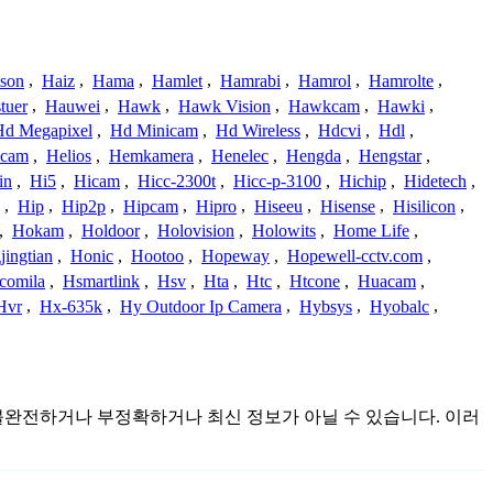
ison
,
Haiz
,
Hama
,
Hamlet
,
Hamrabi
,
Hamrol
,
Hamrolte
,
tuer
,
Hauwei
,
Hawk
,
Hawk Vision
,
Hawkcam
,
Hawki
,
Hd Megapixel
,
Hd Minicam
,
Hd Wireless
,
Hdcvi
,
Hdl
,
ucam
,
Helios
,
Hemkamera
,
Henelec
,
Hengda
,
Hengstar
,
in
,
Hi5
,
Hicam
,
Hicc-2300t
,
Hicc-p-3100
,
Hichip
,
Hidetech
,
,
Hip
,
Hip2p
,
Hipcam
,
Hipro
,
Hiseeu
,
Hisense
,
Hisilicon
,
,
Hokam
,
Holdoor
,
Holovision
,
Holowits
,
Home Life
,
ingtian
,
Honic
,
Hootoo
,
Hopeway
,
Hopewell-cctv.com
,
comila
,
Hsmartlink
,
Hsv
,
Hta
,
Htc
,
Htcone
,
Huacam
,
Hvr
,
Hx-635k
,
Hy Outdoor Ip Camera
,
Hybsys
,
Hyobalc
,
것이며 불완전하거나 부정확하거나 최신 정보가 아닐 수 있습니다. 이러