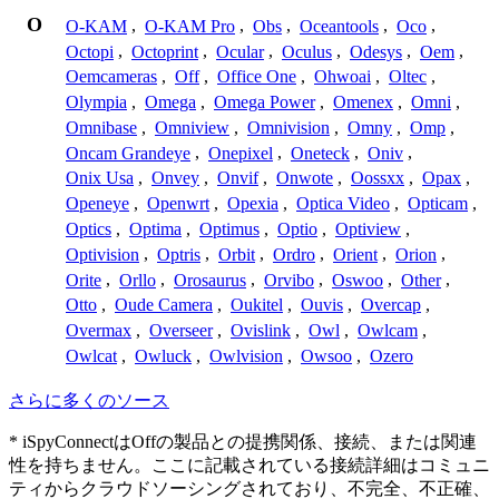
O
O-KAM
,
O-KAM Pro
,
Obs
,
Oceantools
,
Oco
,
Octopi
,
Octoprint
,
Ocular
,
Oculus
,
Odesys
,
Oem
,
Oemcameras
,
Off
,
Office One
,
Ohwoai
,
Oltec
,
Olympia
,
Omega
,
Omega Power
,
Omenex
,
Omni
,
Omnibase
,
Omniview
,
Omnivision
,
Omny
,
Omp
,
Oncam Grandeye
,
Onepixel
,
Oneteck
,
Oniv
,
Onix Usa
,
Onvey
,
Onvif
,
Onwote
,
Oossxx
,
Opax
,
Openeye
,
Openwrt
,
Opexia
,
Optica Video
,
Opticam
,
Optics
,
Optima
,
Optimus
,
Optio
,
Optiview
,
Optivision
,
Optris
,
Orbit
,
Ordro
,
Orient
,
Orion
,
Orite
,
Orllo
,
Orosaurus
,
Orvibo
,
Oswoo
,
Other
,
Otto
,
Oude Camera
,
Oukitel
,
Ouvis
,
Overcap
,
Overmax
,
Overseer
,
Ovislink
,
Owl
,
Owlcam
,
Owlcat
,
Owluck
,
Owlvision
,
Owsoo
,
Ozero
さらに多くのソース
* iSpyConnectはOffの製品との提携関係、接続、または関連
性を持ちません。ここに記載されている接続詳細はコミュニ
ティからクラウドソーシングされており、不完全、不正確、