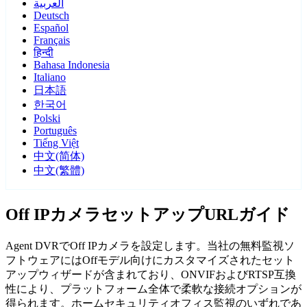
العربية
Deutsch
Español
Français
हिन्दी
Bahasa Indonesia
Italiano
日本語
한국어
Polski
Português
Tiếng Việt
中文(简体)
中文(繁體)
Off IPカメラセットアップURLガイド
Agent DVRでOff IPカメラを設定します。当社の無料監視ソ
フトウェアにはOffモデル向けにカスタマイズされたセット
アップウィザードが含まれており、ONVIFおよびRTSP互換
性により、プラットフォーム全体で柔軟な接続オプションが
得られます。ホームセキュリティオフィス監視のいずれであ