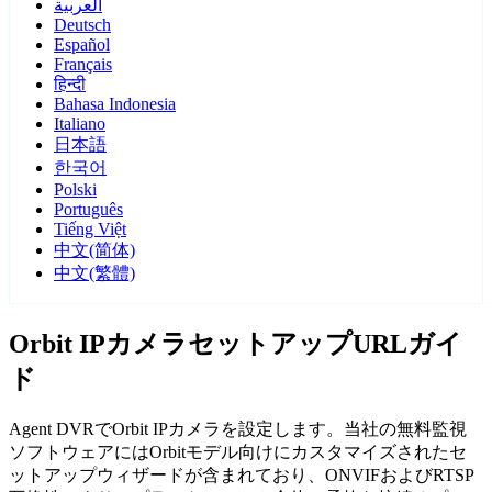
العربية
Deutsch
Español
Français
हिन्दी
Bahasa Indonesia
Italiano
日本語
한국어
Polski
Português
Tiếng Việt
中文(简体)
中文(繁體)
Orbit IPカメラセットアップURLガイ
ド
Agent DVRでOrbit IPカメラを設定します。当社の無料監視
ソフトウェアにはOrbitモデル向けにカスタマイズされたセ
ットアップウィザードが含まれており、ONVIFおよびRTSP