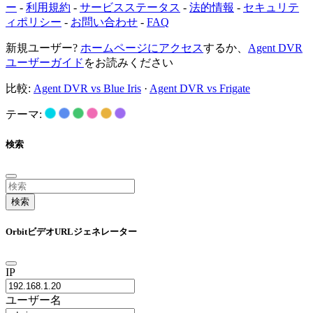
ー
-
利用規約
-
サービスステータス
-
法的情報
-
セキュリテ
ィポリシー
-
お問い合わせ
-
FAQ
新規ユーザー?
ホームページにアクセス
するか、
Agent DVR
ユーザーガイド
をお読みください
比較:
Agent DVR vs Blue Iris
·
Agent DVR vs Frigate
テーマ:
検索
検索
OrbitビデオURLジェネレーター
IP
ユーザー名