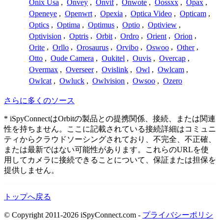
Onix Usa
,
Onvey
,
Onvif
,
Onwote
,
Oossxx
,
Opax
,
Openeye
,
Openwrt
,
Opexia
,
Optica Video
,
Opticam
,
Optics
,
Optima
,
Optimus
,
Optio
,
Optiview
,
Optivision
,
Optris
,
Orbit
,
Ordro
,
Orient
,
Orion
,
Orite
,
Orllo
,
Orosaurus
,
Orvibo
,
Oswoo
,
Other
,
Otto
,
Oude Camera
,
Oukitel
,
Ouvis
,
Overcap
,
Overmax
,
Overseer
,
Ovislink
,
Owl
,
Owlcam
,
Owlcat
,
Owluck
,
Owlvision
,
Owsoo
,
Ozero
さらに多くのソース
* iSpyConnectはOrbitの製品との提携関係、接続、または関連
性を持ちません。ここに記載されている接続詳細はコミュニ
ティからクラウドソーシングされており、不完全、不正確、
または最新ではない可能性があります。これらのURLを使
用してカメラに接続できることについて、保証または担保を
提供しません。
トップへ戻る
© Copyright 2011-2026 iSpyConnect.com -
プライバシーポリシ