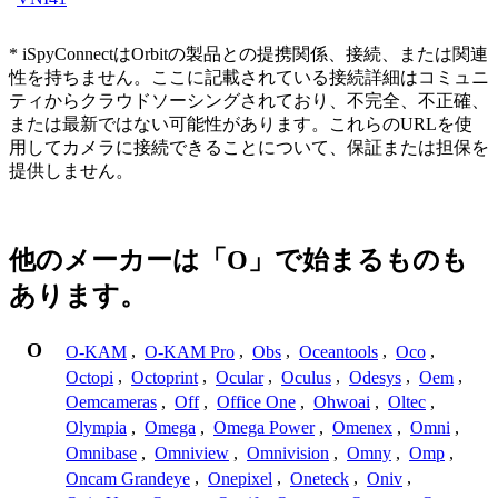
* iSpyConnectはOrbitの製品との提携関係、接続、または関連
性を持ちません。ここに記載されている接続詳細はコミュニ
ティからクラウドソーシングされており、不完全、不正確、
または最新ではない可能性があります。これらのURLを使
用してカメラに接続できることについて、保証または担保を
提供しません。
他のメーカーは「O」で始まるものも
あります。
O
O-KAM
,
O-KAM Pro
,
Obs
,
Oceantools
,
Oco
,
Octopi
,
Octoprint
,
Ocular
,
Oculus
,
Odesys
,
Oem
,
Oemcameras
,
Off
,
Office One
,
Ohwoai
,
Oltec
,
Olympia
,
Omega
,
Omega Power
,
Omenex
,
Omni
,
Omnibase
,
Omniview
,
Omnivision
,
Omny
,
Omp
,
Oncam Grandeye
,
Onepixel
,
Oneteck
,
Oniv
,