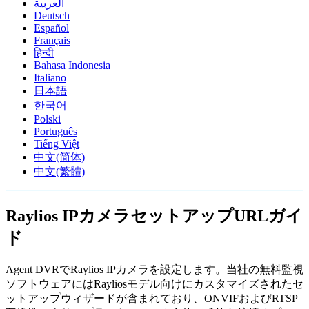
العربية
Deutsch
Español
Français
हिन्दी
Bahasa Indonesia
Italiano
日本語
한국어
Polski
Português
Tiếng Việt
中文(简体)
中文(繁體)
Raylios IPカメラセットアップURLガイ
ド
Agent DVRでRaylios IPカメラを設定します。当社の無料監視
ソフトウェアにはRayliosモデル向けにカスタマイズされたセ
ットアップウィザードが含まれており、ONVIFおよびRTSP