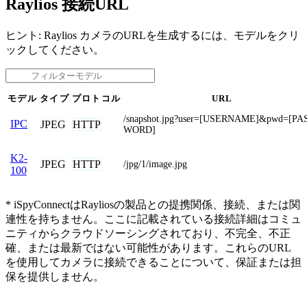
Raylios 接続URL
ヒント: Raylios カメラのURLを生成するには、モデルをクリ
ックしてください。
モデル
タイプ
プロトコル
URL
/snapshot.jpg?user=[USERNAME]&pwd=[PA
IPC
JPEG
HTTP
WORD]
K2-
JPEG
HTTP
/jpg/1/image.jpg
100
* iSpyConnectはRayliosの製品との提携関係、接続、または関
連性を持ちません。ここに記載されている接続詳細はコミュ
ニティからクラウドソーシングされており、不完全、不正
確、または最新ではない可能性があります。これらのURL
を使用してカメラに接続できることについて、保証または担
保を提供しません。