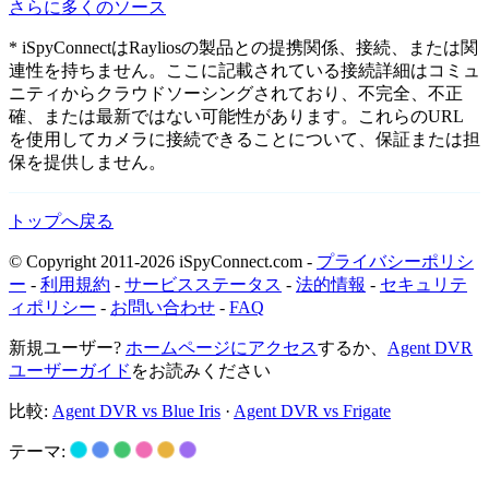
さらに多くのソース
* iSpyConnectはRayliosの製品との提携関係、接続、または関
連性を持ちません。ここに記載されている接続詳細はコミュ
ニティからクラウドソーシングされており、不完全、不正
確、または最新ではない可能性があります。これらのURL
を使用してカメラに接続できることについて、保証または担
保を提供しません。
トップへ戻る
© Copyright 2011-2026 iSpyConnect.com -
プライバシーポリシ
ー
-
利用規約
-
サービスステータス
-
法的情報
-
セキュリテ
ィポリシー
-
お問い合わせ
-
FAQ
新規ユーザー?
ホームページにアクセス
するか、
Agent DVR
ユーザーガイド
をお読みください
比較:
Agent DVR vs Blue Iris
·
Agent DVR vs Frigate
テーマ: