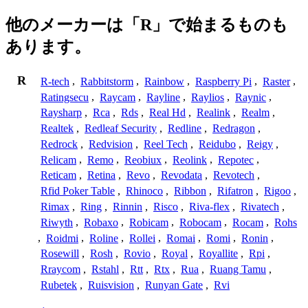
他のメーカーは「R」で始まるものも
あります。
R
R-tech
,
Rabbitstorm
,
Rainbow
,
Raspberry Pi
,
Raster
,
Ratingsecu
,
Raycam
,
Rayline
,
Raylios
,
Raynic
,
Raysharp
,
Rca
,
Rds
,
Real Hd
,
Realink
,
Realm
,
Realtek
,
Redleaf Security
,
Redline
,
Redragon
,
Redrock
,
Redvision
,
Reel Tech
,
Reidubo
,
Reigy
,
Relicam
,
Remo
,
Reobiux
,
Reolink
,
Repotec
,
Reticam
,
Retina
,
Revo
,
Revodata
,
Revotech
,
Rfid Poker Table
,
Rhinoco
,
Ribbon
,
Rifatron
,
Rigoo
,
Rimax
,
Ring
,
Rinnin
,
Risco
,
Riva-flex
,
Rivatech
,
Riwyth
,
Robaxo
,
Robicam
,
Robocam
,
Rocam
,
Rohs
,
Roidmi
,
Roline
,
Rollei
,
Romai
,
Romi
,
Ronin
,
Rosewill
,
Rosh
,
Rovio
,
Royal
,
Royallite
,
Rpi
,
Rraycom
,
Rstahl
,
Rtt
,
Rtx
,
Rua
,
Ruang Tamu
,
Rubetek
,
Ruisvision
,
Runyan Gate
,
Rvi