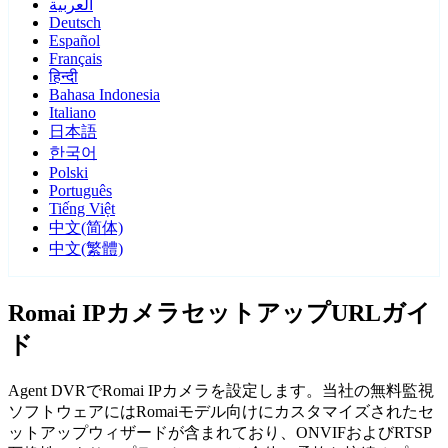
العربية
Deutsch
Español
Français
हिन्दी
Bahasa Indonesia
Italiano
日本語
한국어
Polski
Português
Tiếng Việt
中文(简体)
中文(繁體)
Romai IPカメラセットアップURLガイ
ド
Agent DVRでRomai IPカメラを設定します。当社の無料監視
ソフトウェアにはRomaiモデル向けにカスタマイズされたセ
ットアップウィザードが含まれており、ONVIFおよびRTSP