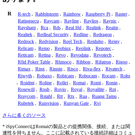
R
R-tech
,
Rabbitstorm
,
Rainbow
,
Raspberry Pi
,
Raster
,
Ratingsecu
,
Raycam
,
Rayline
,
Raylios
,
Raynic
,
Raysharp
,
Rca
,
Rds
,
Real Hd
,
Realink
,
Realm
,
Realtek
,
Redleaf Security
,
Redline
,
Redragon
,
Redrock
,
Redvision
,
Reel Tech
,
Reidubo
,
Reigy
,
Relicam
,
Remo
,
Reobiux
,
Reolink
,
Repotec
,
Reticam
,
Retina
,
Revo
,
Revodata
,
Revotech
,
Rfid Poker Table
,
Rhinoco
,
Ribbon
,
Rifatron
,
Rigoo
,
Rimax
,
Ring
,
Rinnin
,
Risco
,
Riva-flex
,
Rivatech
,
Riwyth
,
Robaxo
,
Robicam
,
Robocam
,
Rocam
,
Rohs
,
Roidmi
,
Roline
,
Rollei
,
Romai
,
Romi
,
Ronin
,
Rosewill
,
Rosh
,
Rovio
,
Royal
,
Royallite
,
Rpi
,
Rraycom
,
Rstahl
,
Rtt
,
Rtx
,
Rua
,
Ruang Tamu
,
Rubetek
,
Ruisvision
,
Runyan Gate
,
Rvi
さらに多くのソース
* iSpyConnectはRomaiの製品との提携関係、接続、または関
連性を持ちません。ここに記載されている接続詳細はコミュ