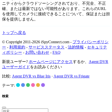
ニティからクラウドソーシングされており、不完全、不正
確、または最新ではない可能性があります。これらのURL
を使用してカメラに接続できることについて、保証または担
保を提供しません。
トップへ戻る
© Copyright 2011-2026 iSpyConnect.com -
プライバシーポリシ
ー
-
利用規約
-
サービスステータス
-
法的情報
-
セキュリテ
ィポリシー
-
お問い合わせ
-
FAQ
新規ユーザー?
ホームページにアクセス
するか、
Agent DVR
ユーザーガイド
をお読みください
比較:
Agent DVR vs Blue Iris
·
Agent DVR vs Frigate
テーマ:
検索