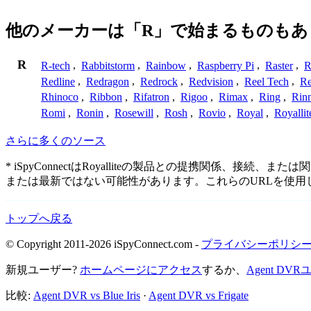
他のメーカーは「R」で始まるものもあ
R
R-tech
,
Rabbitstorm
,
Rainbow
,
Raspberry Pi
,
Raster
,
R
Redline
,
Redragon
,
Redrock
,
Redvision
,
Reel Tech
,
Re
Rhinoco
,
Ribbon
,
Rifatron
,
Rigoo
,
Rimax
,
Ring
,
Rin
Romi
,
Ronin
,
Rosewill
,
Rosh
,
Rovio
,
Royal
,
Royallit
さらに多くのソース
* iSpyConnectはRoyalliteの製品との提携関
または最新ではない可能性があります。これらのURLを使
トップへ戻る
© Copyright 2011-2026 iSpyConnect.com -
プライバシーポリシ
新規ユーザー?
ホームページにアクセス
するか、
Agent D
比較:
Agent DVR vs Blue Iris
·
Agent DVR vs Frigate