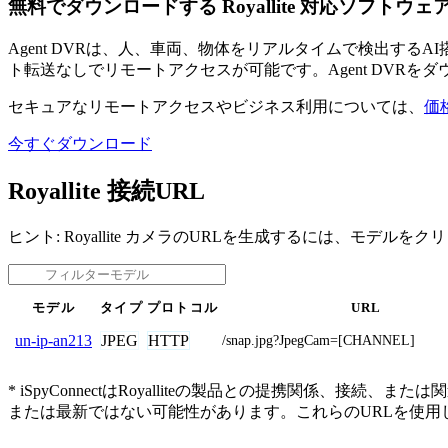
無料でダウンロードする Royallite 対応ソフトウェ
Agent DVRは、人、車両、物体をリアルタイムで検出す
ト転送なしでリモートアクセスが可能です。Agent DVRを
セキュアなリモートアクセスやビジネス利用については、
価
今すぐダウンロード
Royallite 接続URL
ヒント: Royallite カメラのURLを生成するには、モデルを
モデル
タイプ
プロトコル
URL
JPEG
HTTP
un-ip-an213
/snap.jpg?JpegCam=[CHANNEL]
* iSpyConnectはRoyalliteの製品との提携関
または最新ではない可能性があります。これらのURLを使