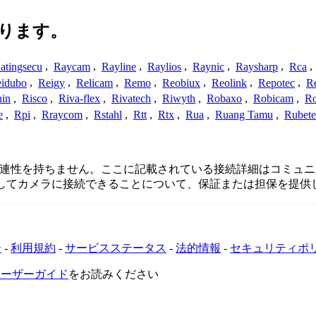
ります。
atingsecu
,
Raycam
,
Rayline
,
Raylios
,
Raynic
,
Raysharp
,
Rca
,
idubo
,
Reigy
,
Relicam
,
Remo
,
Reobiux
,
Reolink
,
Repotec
,
R
nin
,
Risco
,
Riva-flex
,
Rivatech
,
Riwyth
,
Robaxo
,
Robicam
,
R
e
,
Rpi
,
Rraycom
,
Rstahl
,
Rtt
,
Rtx
,
Rua
,
Ruang Tamu
,
Rubet
係、接続、または関連性を持ちません。ここに記載されている接続詳細
用してカメラに接続できることについて、保証または担保を提供
ー
-
利用規約
-
サービスステータス
-
法的情報
-
セキュリティポ
VRユーザーガイド
をお読みください