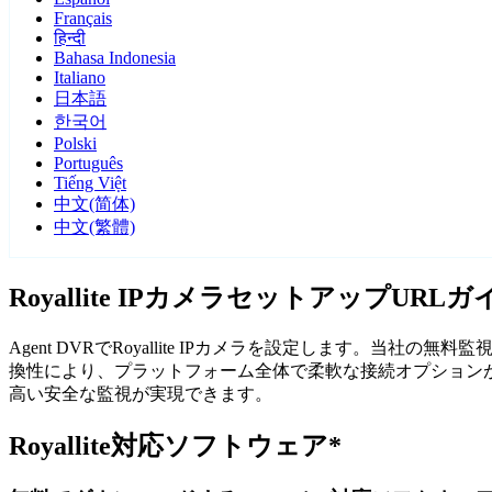
Français
हिन्दी
Bahasa Indonesia
Italiano
日本語
한국어
Polski
Português
Tiếng Việt
中文(简体)
中文(繁體)
Royallite IPカメラセットアップURLガ
Agent DVRでRoyallite IPカメラを設定します。当社
換性により、プラットフォーム全体で柔軟な接続オプションが得ら
高い安全な監視が実現できます。
Royallite対応ソフトウェア*