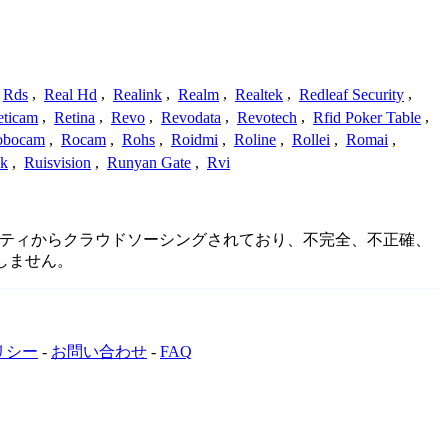
Rds
,
Real Hd
,
Realink
,
Realm
,
Realtek
,
Redleaf Security
,
eticam
,
Retina
,
Revo
,
Revodata
,
Revotech
,
Rfid Poker Table
,
obocam
,
Rocam
,
Rohs
,
Roidmi
,
Roline
,
Rollei
,
Romai
,
ek
,
Ruisvision
,
Runyan Gate
,
Rvi
はコミュニティからクラウドソーシングされており、不完全、不正確、
しません。
リシー
-
お問い合わせ
-
FAQ