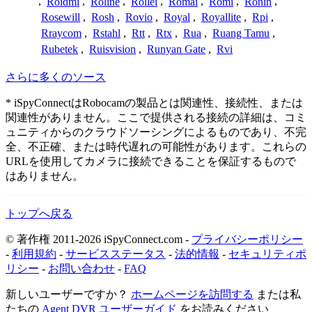
,
Roidmi
,
Roline
,
Rollei
,
Romai
,
Romi
,
Ronin
,
Rosewill
,
Rosh
,
Rovio
,
Royal
,
Royallite
,
Rpi
,
Rraycom
,
Rstahl
,
Rtt
,
Rtx
,
Rua
,
Ruang Tamu
,
Rubetek
,
Ruisvision
,
Runyan Gate
,
Rvi
さらに多くのソース
* iSpyConnectはRobocamの製品とは関連性、接続性、または
関連性がありません。ここで提供される接続の詳細は、コミ
ュニティからのクラウドソーシングによるものであり、不完
全、不正確、または時代遅れの可能性があります。これらの
URLを使用してカメラに接続できることを保証するもので
はありません。
トップへ戻る
© 著作権 2011-2026 iSpyConnect.com -
プライバシーポリシー
-
利用規約
-
サービスステータス
-
法的情報
-
セキュリティポ
リシー
-
お問い合わせ
-
FAQ
新しいユーザーですか？
ホームページを訪問する
または私
たちの
Agent DVR ユーザーガイド
をお読みください