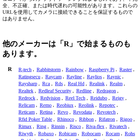
全、不正確、または時代遅れの可能性があります。これらの
URLを使用してカメラに接続できることを保証するもので
はありません。
他のメーカーは「R」で始まるものも
あります。
R
R-tech
,
Rabbitstorm
,
Rainbow
,
Raspberry Pi
,
Raster
,
Ratingsecu
,
Raycam
,
Rayline
,
Raylios
,
Raynic
,
Raysharp
,
Rca
,
Rds
,
Real Hd
,
Realink
,
Realm
,
Realtek
,
Redleaf Security
,
Redline
,
Redragon
,
Redrock
,
Redvision
,
Reel Tech
,
Reidubo
,
Reigy
,
Relicam
,
Remo
,
Reobiux
,
Reolink
,
Repotec
,
Reticam
,
Retina
,
Revo
,
Revodata
,
Revotech
,
Rfid Poker Table
,
Rhinoco
,
Ribbon
,
Rifatron
,
Rigoo
,
Rimax
,
Ring
,
Rinnin
,
Risco
,
Riva-flex
,
Rivatech
,
Riwyth
,
Robaxo
,
Robicam
,
Robocam
,
Rocam
,
Rohs