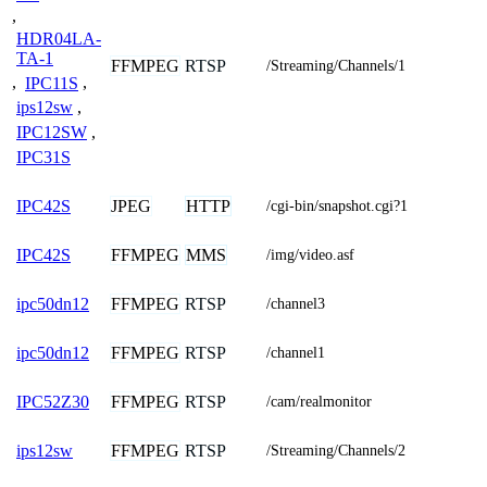
,
HDR04LA-
TA-1
FFMPEG
RTSP
/Streaming/Channels/1
,
IPC11S
,
ips12sw
,
IPC12SW
,
IPC31S
JPEG
HTTP
IPC42S
/cgi-bin/snapshot.cgi?1
FFMPEG
MMS
IPC42S
/img/video.asf
FFMPEG
RTSP
ipc50dn12
/channel3
FFMPEG
RTSP
ipc50dn12
/channel1
FFMPEG
RTSP
IPC52Z30
/cam/realmonitor
FFMPEG
RTSP
ips12sw
/Streaming/Channels/2