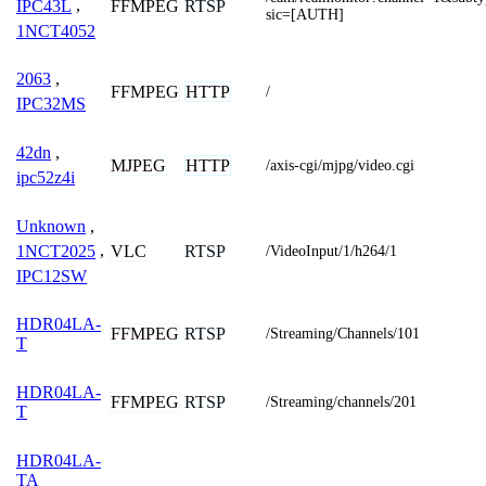
FFMPEG
RTSP
IPC43L
,
sic=[AUTH]
1NCT4052
2063
,
FFMPEG
HTTP
/
IPC32MS
42dn
,
MJPEG
HTTP
/axis-cgi/mjpg/video.cgi
ipc52z4i
Unknown
,
VLC
RTSP
1NCT2025
,
/VideoInput/1/h264/1
IPC12SW
HDR04LA-
FFMPEG
RTSP
/Streaming/Channels/101
T
HDR04LA-
FFMPEG
RTSP
/Streaming/channels/201
T
HDR04LA-
TA