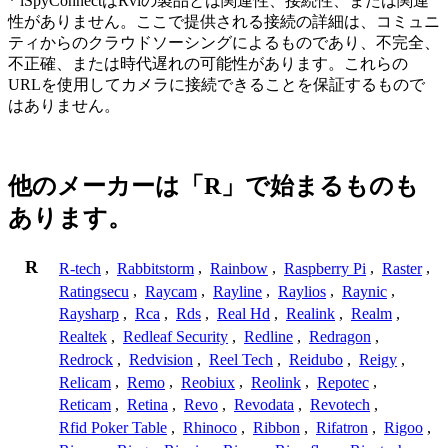
* iSpyConnectはRviの製品とは関連性、接続性、または関連
性がありません。ここで提供される接続の詳細は、コミュニ
ティからのクラウドソーシングによるものであり、不完全、
不正確、または時代遅れの可能性があります。これらの
URLを使用してカメラに接続できることを保証するもので
はありません。
他のメーカーは「R」で始まるものも
あります。
R
R-tech
,
Rabbitstorm
,
Rainbow
,
Raspberry Pi
,
Raster
,
Ratingsecu
,
Raycam
,
Rayline
,
Raylios
,
Raynic
,
Raysharp
,
Rca
,
Rds
,
Real Hd
,
Realink
,
Realm
,
Realtek
,
Redleaf Security
,
Redline
,
Redragon
,
Redrock
,
Redvision
,
Reel Tech
,
Reidubo
,
Reigy
,
Relicam
,
Remo
,
Reobiux
,
Reolink
,
Repotec
,
Reticam
,
Retina
,
Revo
,
Revodata
,
Revotech
,
Rfid Poker Table
,
Rhinoco
,
Ribbon
,
Rifatron
,
Rigoo
,