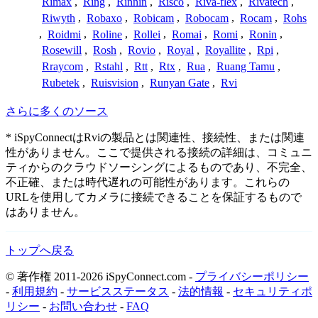
Rimax
,
Ring
,
Rinnin
,
Risco
,
Riva-flex
,
Rivatech
,
Riwyth
,
Robaxo
,
Robicam
,
Robocam
,
Rocam
,
Rohs
,
Roidmi
,
Roline
,
Rollei
,
Romai
,
Romi
,
Ronin
,
Rosewill
,
Rosh
,
Rovio
,
Royal
,
Royallite
,
Rpi
,
Rraycom
,
Rstahl
,
Rtt
,
Rtx
,
Rua
,
Ruang Tamu
,
Rubetek
,
Ruisvision
,
Runyan Gate
,
Rvi
さらに多くのソース
* iSpyConnectはRviの製品とは関連性、接続性、または関連
性がありません。ここで提供される接続の詳細は、コミュニ
ティからのクラウドソーシングによるものであり、不完全、
不正確、または時代遅れの可能性があります。これらの
URLを使用してカメラに接続できることを保証するもので
はありません。
トップへ戻る
© 著作権 2011-2026 iSpyConnect.com -
プライバシーポリシー
-
利用規約
-
サービスステータス
-
法的情報
-
セキュリティポ
リシー
-
お問い合わせ
-
FAQ