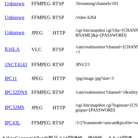
FFMPEG
RTSP
Unknown
/Streaming/channels/101
FFMPEG
RTSP
Unknown
/video.h264
/cgi-bin/snapshot.cgi?chn=[CH
Unknown
JPEG
HTTP
RNAME]&p=[PASSWORD]
/cam/realmonitor?channel=[CHA
R16LA
VLC
RTSP
=1
FFMPEG
RTSP
1NCT4143
/RVi/2/1
JPEG
HTTP
IPC11
/jpg/image.jpg?size=3
FFMPEG
RTSP
IPC32DNS
/cam/realmonitor?channel=1&subt
/cgi-bin/snapshot.cgi?loginuse=
IPC32MS
JPEG
HTTP
ginpas=[PASSWORD]
FFMPEG
RTSP
IPC43L
/1/2?transmode=unicast&profile=v