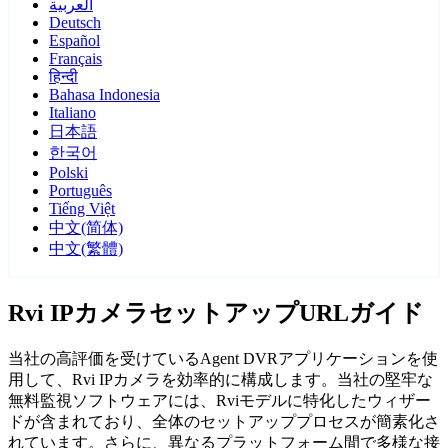
العربية
Deutsch
Español
Français
हिन्दी
Bahasa Indonesia
Italiano
日本語
한국어
Polski
Português
Tiếng Việt
中文(简体)
中文(繁體)
Rvi IPカメラセットアップURLガイド
当社の高評価を受けているAgent DVRアプリケーションを使
用して、Rvi IPカメラを効率的に構成します。当社の堅牢な
無料監視ソフトウェアには、Rviモデルに特化したウィザー
ドが含まれており、全体のセットアッププロセスが簡素化さ
れています。さらに、異なるプラットフォーム間で多様な接