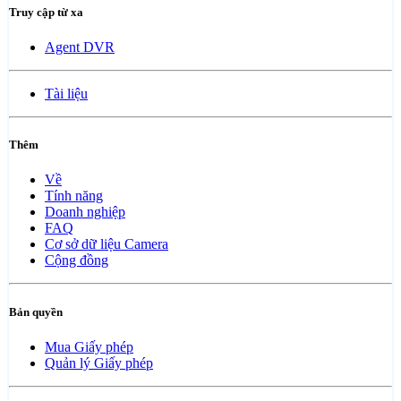
Truy cập từ xa
Agent DVR
Tài liệu
Thêm
Về
Tính năng
Doanh nghiệp
FAQ
Cơ sở dữ liệu Camera
Cộng đồng
Bản quyền
Mua Giấy phép
Quản lý Giấy phép