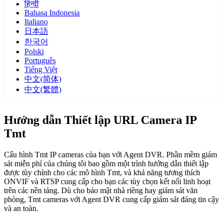
हिन्दी
Bahasa Indonesia
Italiano
日本語
한국어
Polski
Português
Tiếng Việt
中文(简体)
中文(繁體)
Hướng dẫn Thiết lập URL Camera IP
Tmt
Cấu hình Tmt IP cameras của bạn với Agent DVR. Phần mềm giám
sát miễn phí của chúng tôi bao gồm một trình hướng dẫn thiết lập
được tùy chỉnh cho các mô hình Tmt, và khả năng tương thích
ONVIF và RTSP cung cấp cho bạn các tùy chọn kết nối linh hoạt
trên các nền tảng. Dù cho bảo mật nhà riêng hay giám sát văn
phòng, Tmt cameras với Agent DVR cung cấp giám sát đáng tin cậy
và an toàn.