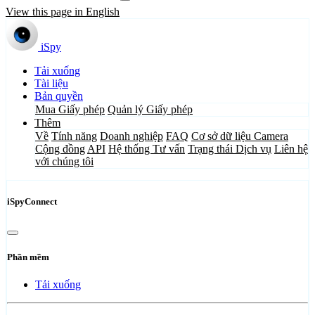
View this page in English
iSpy
Tải xuống
Tài liệu
Bản quyền
Mua Giấy phép
Quản lý Giấy phép
Thêm
Về
Tính năng
Doanh nghiệp
FAQ
Cơ sở dữ liệu Camera
Cộng đồng
API
Hệ thống Tư vấn
Trạng thái Dịch vụ
Liên hệ
với chúng tôi
iSpyConnect
Phần mềm
Tải xuống