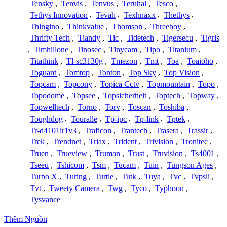
Tensky
,
Tenvis
,
Tenvus
,
Teruhal
,
Tesco
,
Tethys Innovation
,
Tevah
,
Texhnaxx
,
Thethys
,
Thingino
,
Thinkvalue
,
Thomson
,
Threeboy
,
Thrifty Tech
,
Tiandy
,
Tic
,
Tidetech
,
Tigersecu
,
Tigris
,
Timhillone
,
Tinosec
,
Tinycam
,
Tipo
,
Titanium
,
Titathink
,
Tl-sc3130g
,
Tmezon
,
Tmt
,
Toa
,
Toaioho
,
Toguard
,
Tomtop
,
Tonton
,
Top Sky
,
Top Vision
,
Topcam
,
Topcony
,
Topica Cctv
,
Topmountain
,
Topo
,
Topodome
,
Topsee
,
Topsicherheit
,
Toptech
,
Topway
,
Topwelltech
,
Torno
,
Torv
,
Toscan
,
Toshiba
,
Toughdog
,
Touralle
,
Tp-ipc
,
Tp-link
,
Tptek
,
Tr-d4101ir1v3
,
Traficon
,
Trantech
,
Trasera
,
Trassir
,
Trek
,
Trendnet
,
Triax
,
Trident
,
Trivision
,
Tronitec
,
Truen
,
Trueview
,
Truman
,
Trust
,
Truvision
,
Ts4001
,
Tseeu
,
Tshicom
,
Tsm
,
Tucam
,
Tuin
,
Tungson Ages
,
Turbo X
,
Turing
,
Turtle
,
Tutk
,
Tuya
,
Tvc
,
Tvpsii
,
Tvt
,
Tweety Camera
,
Twg
,
Tyco
,
Typhoon
,
Tysvance
Thêm Nguồn