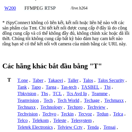
FFMPEG
RTSP
W200
/live.h264
* iSpyConnect không có liên kết, kết nối hoặc liên hệ nào với các
sản phẩm của Tmt. Chi tiết kết nối được cung cấp ở đây là do cộng
đồng cung cấp và có thể không đầy đủ, không chính xác hoặc đã lỗi
thời. Chúng tôi không cung cấp bất kỳ bảo đảm hay cam kết nào
rằng bạn sẽ có thể kết nối với camera của mình bằng các URL này.
Các hãng khác bắt đầu bằng "T"
T
T.one
,
Taber
,
Takaovi
,
Taller
,
Talos
,
Talos Security
,
Tank
,
Tapo
,
Targa
,
Tas-tech
,
TASBEL
,
Tbi
,
Tbkvision
,
Tbs
,
TCL
,
Tcs Avd Ip
,
Teamme
,
Teamvision
,
Tech
,
Tech World
,
Techage
,
Techmaxx
,
Technaxx
,
Technology
,
Techpro
,
Techview
,
Techvision
,
Techyo
,
Teckin
,
Tecvoz
,
Tedun
,
Telca
,
Telco
,
Telekom
,
Teleste
,
Telesystem
,
Teletek Electronics
,
Telview Cctv
,
Tenda
,
Tensai
,