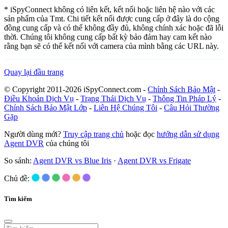
* iSpyConnect không có liên kết, kết nối hoặc liên hệ nào với các
sản phẩm của Tmt. Chi tiết kết nối được cung cấp ở đây là do cộng
đồng cung cấp và có thể không đầy đủ, không chính xác hoặc đã lỗi
thời. Chúng tôi không cung cấp bất kỳ bảo đảm hay cam kết nào
rằng bạn sẽ có thể kết nối với camera của mình bằng các URL này.
Quay lại đầu trang
© Copyright 2011-2026 iSpyConnect.com -
Chính Sách Bảo Mật
-
Điều Khoản Dịch Vụ
-
Trạng Thái Dịch Vụ
-
Thông Tin Pháp Lý
-
Chính Sách Bảo Mật Lớp
-
Liên Hệ Chúng Tôi
-
Câu Hỏi Thường
Gặp
Người dùng mới?
Truy cập trang chủ
hoặc đọc
hướng dẫn sử dụng
Agent DVR
của chúng tôi
So sánh:
Agent DVR vs Blue Iris
·
Agent DVR vs Frigate
Chủ đề:
Tìm kiếm