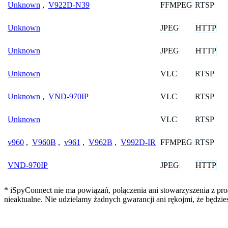
FFMPEG
RTSP
Unknown
,
V922D-N39
JPEG
HTTP
Unknown
JPEG
HTTP
Unknown
VLC
RTSP
Unknown
VLC
RTSP
Unknown
,
VND-970IP
VLC
RTSP
Unknown
FFMPEG
RTSP
v960
,
V960B
,
v961
,
V962B
,
V992D-IR
JPEG
HTTP
VND-970IP
* iSpyConnect nie ma powiązań, połączenia ani stowarzyszenia z pro
nieaktualne. Nie udzielamy żadnych gwarancji ani rękojmi, że będzi