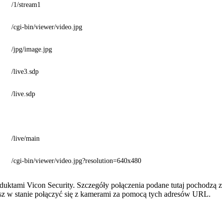
/1/stream1
/cgi-bin/viewer/video.jpg
/jpg/image.jpg
/live3.sdp
/live.sdp
/live/main
/cgi-bin/viewer/video.jpg?resolution=640x480
duktami Vicon Security. Szczegóły połączenia podane tutaj pochodzą 
esz w stanie połączyć się z kamerami za pomocą tych adresów URL.