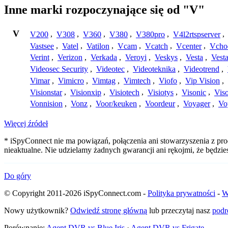
Inne marki rozpoczynające się od "V"
V
V200
,
V308
,
V360
,
V380
,
V380pro
,
V4l2rtspserver
,
Vastsee
,
Vatel
,
Vatilon
,
Vcam
,
Vcatch
,
Vcenter
,
Vcho
Verint
,
Verizon
,
Verkada
,
Veroyi
,
Veskys
,
Vesta
,
Vest
Videosec Security
,
Videotec
,
Videoteknika
,
Videotrend
,
Vimar
,
Vimicro
,
Vimtag
,
Vimtech
,
Viofo
,
Vip Vision
,
Visionstar
,
Visionxip
,
Visiotech
,
Visiotys
,
Visonic
,
Viso
Vonnision
,
Vonz
,
Voor/keuken
,
Voordeur
,
Voyager
,
Vo
Więcej źródeł
* iSpyConnect nie ma powiązań, połączenia ani stowarzyszenia z pro
nieaktualne. Nie udzielamy żadnych gwarancji ani rękojmi, że będzi
Do góry
© Copyright 2011-2026 iSpyConnect.com -
Polityka prywatności
-
W
Nowy użytkownik?
Odwiedź stronę główną
lub przeczytaj nasz
podr
Porównanie:
Agent DVR vs Blue Iris
·
Agent DVR vs Frigate