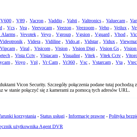
V600
,
V89
,
Vacron
,
Vaddio
,
Vahti
,
Valtronics
,
Valuecam
,
Van
d
,
Vcs
,
Vea
,
Veevocam
,
Veezon
,
Veezoom
,
Veho
,
Veilux
,
Ve
a Alarms
,
Vevotek
,
Veyo
,
Vgroup
,
Vgsion
,
Vguard
,
Vhod
,
Vi
Videotronik
,
Videra
,
Vidiline
,
Vido.at
,
Vidstar
,
Vidux
,
Viewma
Vipcam
,
Viral
,
Visicom
,
Vision
,
Vision Digi
,
Vision Gs
,
Vision
rtech
,
Vista Cctv
,
Vistacam
,
Visualint
,
Vitek
,
Vitek Cctv
,
Vitor
ycam
,
Voyo
,
Vpl
,
Vr Cam
,
Vr360
,
Vsc
,
Vstarcam
,
Vta
,
Vtec
duktami Vicon Security. Szczegóły połączenia podane tutaj pochodzą 
esz w stanie połączyć się z kamerami za pomocą tych adresów URL.
arunki korzystania
-
Status usługi
-
Informacje prawne
-
Polityka bezp
ęcznik użytkownika Agent DVR