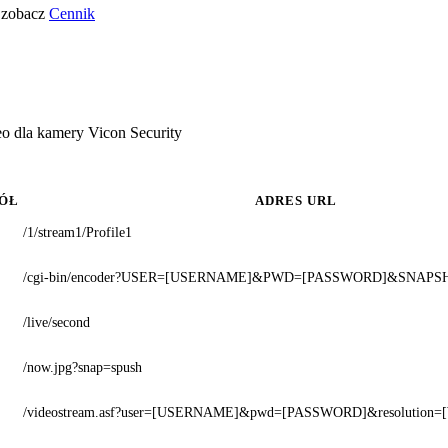
o zobacz
Cennik
o dla kamery Vicon Security
ÓŁ
ADRES URL
/1/stream1/Profile1
/cgi-bin/encoder?USER=[USERNAME]&PWD=[PASSWORD]&SNAPS
/live/second
/now.jpg?snap=spush
/videostream.asf?user=[USERNAME]&pwd=[PASSWORD]&resolution