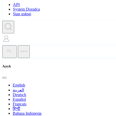
API
System Doradca
Stan usługi
PL
Język
English
العربية
Deutsch
Español
Français
हिन्दी
Bahasa Indonesia