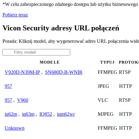
*W celu zabezpieczonego zdalnego dostępu lub użytku biznesoweg
Pobierz teraz
Vicon Security adresy URL połączeń
Porada: Kliknij model, aby wygenerować adres URL połączenia wide
MODELE
TYPUJ
PROTOK
FFMPEG
RTSP
V920D-N39M-IP
,
SN680D-B-WNIR
JPEG
HTTP
957
VLC
RTSP
957
,
V960
MJPEG
HTTP
iq62m
,
iq63m
,
IQ852
,
iqm62wr
FFMPEG
HTTP
Unknown