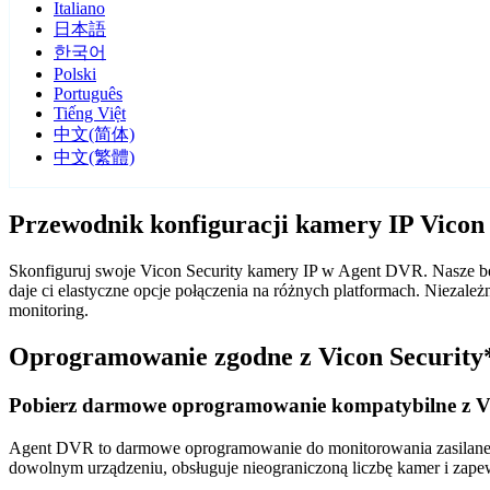
Italiano
日本語
한국어
Polski
Português
Tiếng Việt
中文(简体)
中文(繁體)
Przewodnik konfiguracji kamery IP Vicon
Skonfiguruj swoje Vicon Security kamery IP w Agent DVR. Nasze be
daje ci elastyczne opcje połączenia na różnych platformach. Nieza
monitoring.
Oprogramowanie zgodne z Vicon Security
Pobierz darmowe oprogramowanie kompatybilne z Vi
Agent DVR to darmowe oprogramowanie do monitorowania zasilane sz
dowolnym urządzeniu, obsługuje nieograniczoną liczbę kamer i zape