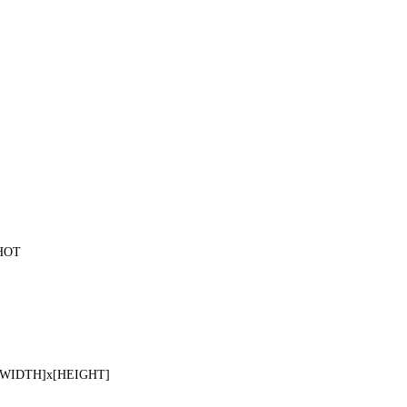
HOT
=[WIDTH]x[HEIGHT]