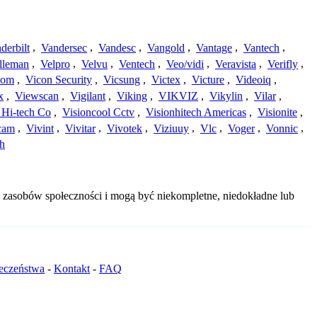
derbilt
,
Vandersec
,
Vandesc
,
Vangold
,
Vantage
,
Vantech
,
lleman
,
Velpro
,
Velvu
,
Ventech
,
Veo/vidi
,
Veravista
,
Verifly
,
com
,
Vicon Security
,
Vicsung
,
Victex
,
Victure
,
Videoiq
,
x
,
Viewscan
,
Vigilant
,
Viking
,
VIKVIZ
,
Vikylin
,
Vilar
,
 Hi-tech Co
,
Visioncool Cctv
,
Visionhitech Americas
,
Visionite
,
cam
,
Vivint
,
Vivitar
,
Vivotek
,
Viziuuy
,
Vlc
,
Voger
,
Vonnic
,
h
z zasobów społeczności i mogą być niekompletne, niedokładne lub
ieczeństwa
-
Kontakt
-
FAQ