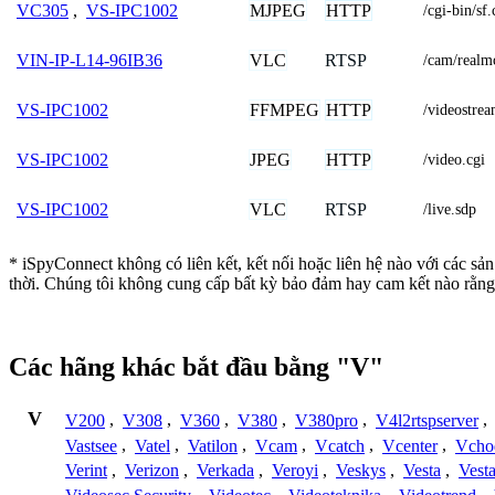
MJPEG
HTTP
VC305
,
VS-IPC1002
/cgi-bin/sf.
VLC
RTSP
VIN-IP-L14-96IB36
/cam/real
FFMPEG
HTTP
VS-IPC1002
/videostre
JPEG
HTTP
VS-IPC1002
/video.cgi
VLC
RTSP
VS-IPC1002
/live.sdp
* iSpyConnect không có liên kết, kết nối hoặc liên hệ nào với các s
thời. Chúng tôi không cung cấp bất kỳ bảo đảm hay cam kết nào rằng
Các hãng khác bắt đầu bằng "V"
V
V200
,
V308
,
V360
,
V380
,
V380pro
,
V4l2rtspserver
,
Vastsee
,
Vatel
,
Vatilon
,
Vcam
,
Vcatch
,
Vcenter
,
Vcho
Verint
,
Verizon
,
Verkada
,
Veroyi
,
Veskys
,
Vesta
,
Vest