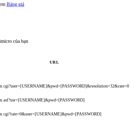
 xem
Bảng giá
imicro của bạn
URL
eam.cgi?user=[USERNAME]&pwd=[PASSWORD]&resolution=32&rate=0
ream.asf?usr=[USERNAME]&pwd=[PASSWORD]
ream.cgi?rate=0&user=[USERNAME]&pwd=[PASSWORD]