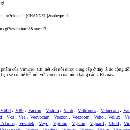
cgi
monitor?channel=[CHANNEL]&subtype=1
am.cgi?resolution=8&rate=13
ản phẩm của Vimicro. Chi tiết kết nối được cung cấp ở đây là do cộng đ
 bạn sẽ có thể kết nối với camera của mình bằng các URL này.
V600
,
V89
,
Vacron
,
Vaddio
,
Vahti
,
Valtronics
,
Valuecam
,
Van
d
,
Vcs
,
Vea
,
Veevocam
,
Veezon
,
Veezoom
,
Veho
,
Veilux
,
Ve
a Alarms
,
Vevotek
,
Veyo
,
Vgroup
,
Vgsion
,
Vguard
,
Vhod
,
Vi