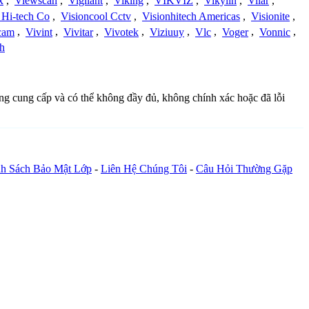
x
,
Viewscan
,
Vigilant
,
Viking
,
VIKVIZ
,
Vikylin
,
Vilar
,
 Hi-tech Co
,
Visioncool Cctv
,
Visionhitech Americas
,
Visionite
,
cam
,
Vivint
,
Vivitar
,
Vivotek
,
Viziuuy
,
Vlc
,
Voger
,
Vonnic
,
h
ồng cung cấp và có thể không đầy đủ, không chính xác hoặc đã lỗi
h Sách Bảo Mật Lớp
-
Liên Hệ Chúng Tôi
-
Câu Hỏi Thường Gặp