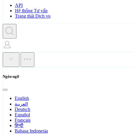
API
Hệ thống Tư vấn
Trạng thái Dịch vụ
VI
Ngôn ngữ
English
العربية
Deutsch
Español
Français
हिन्दी
Bahasa Indonesia