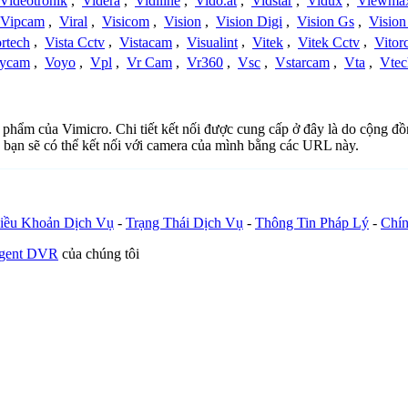
Videotronik
,
Videra
,
Vidiline
,
Vido.at
,
Vidstar
,
Vidux
,
Viewma
Vipcam
,
Viral
,
Visicom
,
Vision
,
Vision Digi
,
Vision Gs
,
Vision
rtech
,
Vista Cctv
,
Vistacam
,
Visualint
,
Vitek
,
Vitek Cctv
,
Vitor
ycam
,
Voyo
,
Vpl
,
Vr Cam
,
Vr360
,
Vsc
,
Vstarcam
,
Vta
,
Vtec
ản phẩm của Vimicro. Chi tiết kết nối được cung cấp ở đây là do cộng đ
 bạn sẽ có thể kết nối với camera của mình bằng các URL này.
iều Khoản Dịch Vụ
-
Trạng Thái Dịch Vụ
-
Thông Tin Pháp Lý
-
Chín
Agent DVR
của chúng tôi