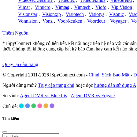
Videosec Security
,
Videotec
,
Videoteknika
,
Videotrend
,
Vimar
,
Vimicro
,
Vimtag
,
Vimtech
,
Viofo
,
Vip Vision
,
Visionstar
,
Visionxip
,
Visiotech
,
Visiotys
,
Visonic
,
Viso
Vonnision
,
Vonz
,
Voor/keuken
,
Voordeur
,
Voyager
,
Vo
Thêm Nguồn
* iSpyConnect không có liên kết, kết nối hoặc liên hệ nào với các s
thời. Chúng tôi không cung cấp bất kỳ bảo đảm hay cam kết nào rằng
Quay lại đầu trang
© Copyright 2011-2026 iSpyConnect.com -
Chính Sách Bảo Mật
-
Đ
Người dùng mới?
Truy cập trang chủ
hoặc đọc
hướng dẫn sử dụng 
So sánh:
Agent DVR vs Blue Iris
·
Agent DVR vs Frigate
Chủ đề:
Tìm kiếm