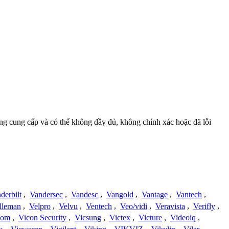
ồng cung cấp và có thể không đầy đủ, không chính xác hoặc đã lỗi
derbilt
,
Vandersec
,
Vandesc
,
Vangold
,
Vantage
,
Vantech
,
lleman
,
Velpro
,
Velvu
,
Ventech
,
Veo/vidi
,
Veravista
,
Verifly
,
com
,
Vicon Security
,
Vicsung
,
Victex
,
Victure
,
Videoiq
,