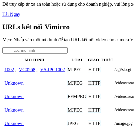
Để truy cập từ xa an toàn hoặc sử dụng cho doanh nghiệp, vui lòng
Tải Ngay
URLs kết nối Vimicro
Mẹo: Nhấp vào một mô hình để tạo URL kết nối video cho camera V
MÔ HÌNH
LOẠI
GIAO THỨC
MJPEG
HTTP
1002
,
VC0568
,
VS-IPC1002
/cgi/sf.cgi
MJPEG
HTTP
Unknown
/videostr
FFMPEG
HTTP
Unknown
/videost
MJPEG
HTTP
Unknown
/videost
JPEG
HTTP
Unknown
/image.jpg