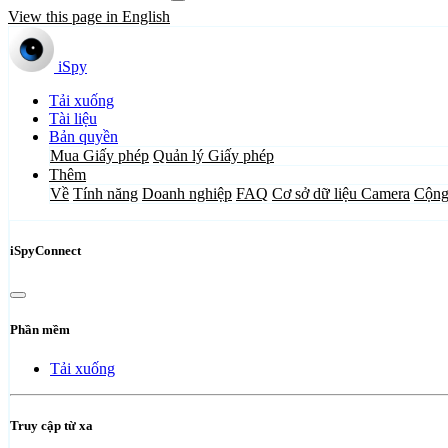
View this page in English
iSpy
Tải xuống
Tài liệu
Bản quyền
Mua Giấy phép
Quản lý Giấy phép
Thêm
Về
Tính năng
Doanh nghiệp
FAQ
Cơ sở dữ liệu Camera
Cộng
iSpyConnect
Phần mềm
Tải xuống
Truy cập từ xa