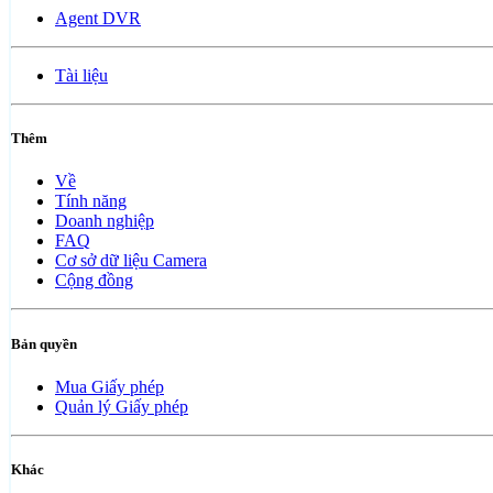
Agent DVR
Tài liệu
Thêm
Về
Tính năng
Doanh nghiệp
FAQ
Cơ sở dữ liệu Camera
Cộng đồng
Bản quyền
Mua Giấy phép
Quản lý Giấy phép
Khác