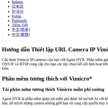
Italiano
日本語
한국어
Polski
Português
Tiếng Việt
中文(简体)
中文(繁體)
Hướng dẫn Thiết lập URL Camera IP Vim
Cấu hình Vimicro IP cameras của bạn với Agent DVR. Phần mềm giám 
ONVIF và RTSP cung cấp cho bạn các tùy chọn kết nối linh hoạt trê
toàn.
Phần mềm tương thích với Vimicro*
Tải phần mềm tương thích Vimicro miễn phí xuống
Agent DVR là phần mềm giám sát miễn phí được hỗ trợ bởi AI với khả n
nào, hỗ trợ số lượng camera không giới hạn và cung cấp quyền truy 