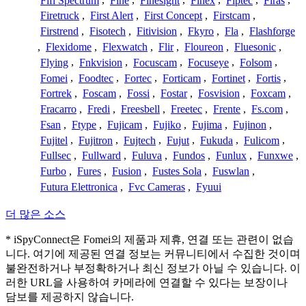
Fifi Spectrum
,
Fine
,
Finesight
,
Finex
,
Fiptec
,
Firas
,
Firetruck
,
First Alert
,
First Concept
,
Firstcam
,
Firstrend
,
Fisotech
,
Fitivision
,
Fkyro
,
Fla
,
Flashforge
,
Flexidome
,
Flexwatch
,
Flir
,
Floureon
,
Fluesonic
,
Flying
,
Fnkvision
,
Focuscam
,
Focuseye
,
Folsom
,
Fomei
,
Foodtec
,
Fortec
,
Forticam
,
Fortinet
,
Fortis
,
Fortrek
,
Foscam
,
Fossi
,
Fostar
,
Fosvision
,
Foxcam
,
Fracarro
,
Fredi
,
Freesbell
,
Freetec
,
Frente
,
Fs.com
,
Fsan
,
Ftype
,
Fujicam
,
Fujiko
,
Fujima
,
Fujinon
,
Fujitel
,
Fujitron
,
Fujtech
,
Fujut
,
Fukuda
,
Fulicom
,
Fullsec
,
Fullward
,
Fuluva
,
Fundos
,
Funlux
,
Funxwe
,
Furbo
,
Fures
,
Fusion
,
Fustes Sola
,
Fuswlan
,
Futura Elettronica
,
Fvc Cameras
,
Fyuui
더 많은 소스
* iSpyConnect은 Fomei의 제품과 제휴, 연결 또는 관련이 없습
니다. 여기에 제공된 연결 정보는 커뮤니티에서 수집한 것이며
불완전하거나 부정확하거나 최신 정보가 아닐 수 있습니다. 이
러한 URL을 사용하여 카메라에 연결할 수 있다는 보장이나
담보를 제공하지 않습니다.