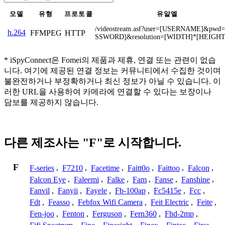
모델
유형
프로토콜
유알엘
/videostream.asf?user=[USERNAME]&pwd
h.264
FFMPEG
HTTP
SSWORD]&resolution=[WIDTH]*[HEIGHT
* iSpyConnect은 Fomei의 제품과 제휴, 연결 또는 관련이 없습
니다. 여기에 제공된 연결 정보는 커뮤니티에서 수집한 것이며
불완전하거나 부정확하거나 최신 정보가 아닐 수 있습니다. 이
러한 URL을 사용하여 카메라에 연결할 수 있다는 보장이나
담보를 제공하지 않습니다.
다른 제조사는 "F"로 시작합니다.
F
F-series
,
F7210
,
Facetime
,
Faitt0o
,
Faittoo
,
Falcon
,
Falcon Eye
,
Faleemi
,
Falke
,
Fam
,
Fanse
,
Fanshine
,
Fanvil
,
Fanyii
,
Fayele
,
Fb-100ap
,
Fc5415e
,
Fcc
,
Fdt
,
Feasso
,
Febfox Wifi Camera
,
Feit Electric
,
Feite
,
Fen-joo
,
Fenton
,
Ferguson
,
Fern360
,
Fhd-2mp
,