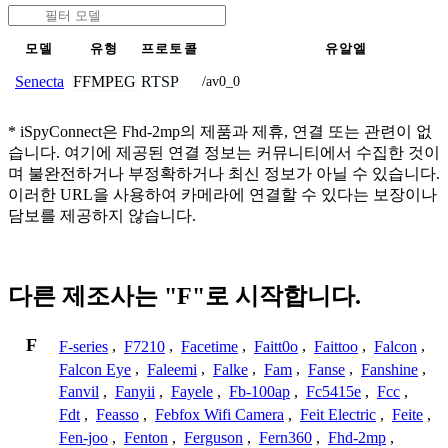
모델
유형
프로토콜
유알엘
FFMPEG
RTSP
Senecta
/av0_0
* iSpyConnect은 Fhd-2mp의 제품과 제휴, 연결 또는 관련이 없
습니다. 여기에 제공된 연결 정보는 커뮤니티에서 수집한 것이
며 불완전하거나 부정확하거나 최신 정보가 아닐 수 있습니다.
이러한 URL을 사용하여 카메라에 연결할 수 있다는 보장이나
담보를 제공하지 않습니다.
다른 제조사는 "F"로 시작합니다.
F
F-series
,
F7210
,
Facetime
,
Faitt0o
,
Faittoo
,
Falcon
,
Falcon Eye
,
Faleemi
,
Falke
,
Fam
,
Fanse
,
Fanshine
,
Fanvil
,
Fanyii
,
Fayele
,
Fb-100ap
,
Fc5415e
,
Fcc
,
Fdt
,
Feasso
,
Febfox Wifi Camera
,
Feit Electric
,
Feite
,
Fen-joo
,
Fenton
,
Ferguson
,
Fern360
,
Fhd-2mp
,