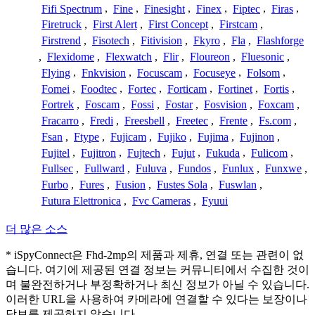
Fifi Spectrum
,
Fine
,
Finesight
,
Finex
,
Fiptec
,
Firas
,
Firetruck
,
First Alert
,
First Concept
,
Firstcam
,
Firstrend
,
Fisotech
,
Fitivision
,
Fkyro
,
Fla
,
Flashforge
,
Flexidome
,
Flexwatch
,
Flir
,
Floureon
,
Fluesonic
,
Flying
,
Fnkvision
,
Focuscam
,
Focuseye
,
Folsom
,
Fomei
,
Foodtec
,
Fortec
,
Forticam
,
Fortinet
,
Fortis
,
Fortrek
,
Foscam
,
Fossi
,
Fostar
,
Fosvision
,
Foxcam
,
Fracarro
,
Fredi
,
Freesbell
,
Freetec
,
Frente
,
Fs.com
,
Fsan
,
Ftype
,
Fujicam
,
Fujiko
,
Fujima
,
Fujinon
,
Fujitel
,
Fujitron
,
Fujtech
,
Fujut
,
Fukuda
,
Fulicom
,
Fullsec
,
Fullward
,
Fuluva
,
Fundos
,
Funlux
,
Funxwe
,
Furbo
,
Fures
,
Fusion
,
Fustes Sola
,
Fuswlan
,
Futura Elettronica
,
Fvc Cameras
,
Fyuui
더 많은 소스
* iSpyConnect은 Fhd-2mp의 제품과 제휴, 연결 또는 관련이 없
습니다. 여기에 제공된 연결 정보는 커뮤니티에서 수집한 것이
며 불완전하거나 부정확하거나 최신 정보가 아닐 수 있습니다.
이러한 URL을 사용하여 카메라에 연결할 수 있다는 보장이나
담보를 제공하지 않습니다.