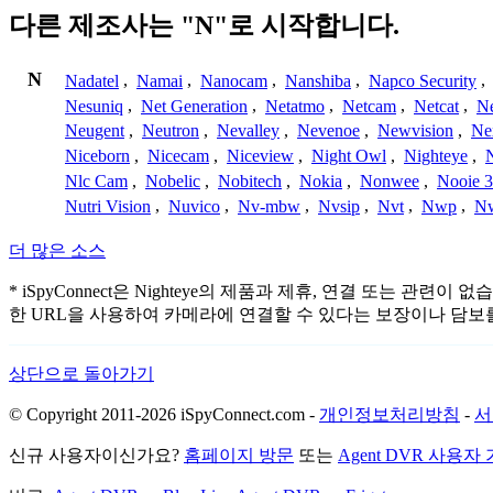
다른 제조사는 "N"로 시작합니다.
N
Nadatel
,
Namai
,
Nanocam
,
Nanshiba
,
Napco Security
,
Nesuniq
,
Net Generation
,
Netatmo
,
Netcam
,
Netcat
,
N
Neugent
,
Neutron
,
Nevalley
,
Nevenoe
,
Newvision
,
Ne
Niceborn
,
Nicecam
,
Niceview
,
Night Owl
,
Nighteye
,
Nlc Cam
,
Nobelic
,
Nobitech
,
Nokia
,
Nonwee
,
Nooie 
Nutri Vision
,
Nuvico
,
Nv-mbw
,
Nvsip
,
Nvt
,
Nwp
,
N
더 많은 소스
* iSpyConnect은 Nighteye의 제품과 제휴, 연결 또
한 URL을 사용하여 카메라에 연결할 수 있다는 보장이나 담보
상단으로 돌아가기
© Copyright 2011-2026 iSpyConnect.com -
개인정보처리방침
-
서
신규 사용자이신가요?
홈페이지 방문
또는
Agent DVR 사용자