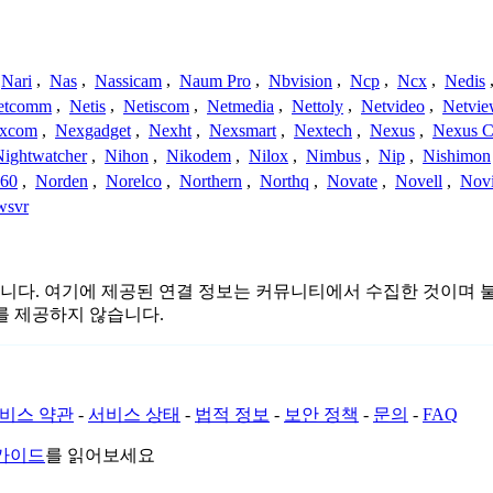
Nari
,
Nas
,
Nassicam
,
Naum Pro
,
Nbvision
,
Ncp
,
Ncx
,
Nedis
etcomm
,
Netis
,
Netiscom
,
Netmedia
,
Nettoly
,
Netvideo
,
Netvi
xcom
,
Nexgadget
,
Nexht
,
Nexsmart
,
Nextech
,
Nexus
,
Nexus C
Nightwatcher
,
Nihon
,
Nikodem
,
Nilox
,
Nimbus
,
Nip
,
Nishimon
360
,
Norden
,
Norelco
,
Northern
,
Northq
,
Novate
,
Novell
,
Nov
wsvr
는 관련이 없습니다. 여기에 제공된 연결 정보는 커뮤니티에서 수집한 
를 제공하지 않습니다.
비스 약관
-
서비스 상태
-
법적 정보
-
보안 정책
-
문의
-
FAQ
 가이드
를 읽어보세요