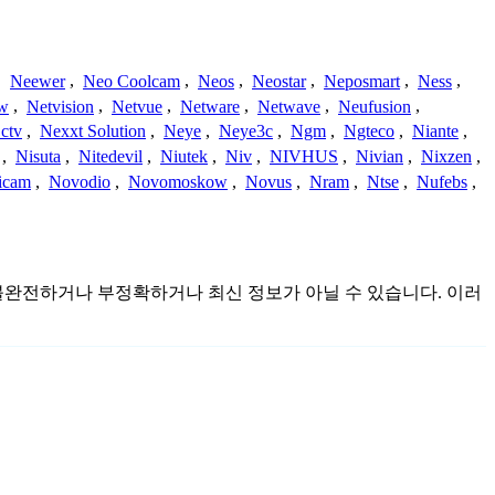
,
Neewer
,
Neo Coolcam
,
Neos
,
Neostar
,
Neposmart
,
Ness
,
ew
,
Netvision
,
Netvue
,
Netware
,
Netwave
,
Neufusion
,
ctv
,
Nexxt Solution
,
Neye
,
Neye3c
,
Ngm
,
Ngteco
,
Niante
,
,
Nisuta
,
Nitedevil
,
Niutek
,
Niv
,
NIVHUS
,
Nivian
,
Nixzen
,
icam
,
Novodio
,
Novomoskow
,
Novus
,
Nram
,
Ntse
,
Nufebs
,
것이며 불완전하거나 부정확하거나 최신 정보가 아닐 수 있습니다. 이러