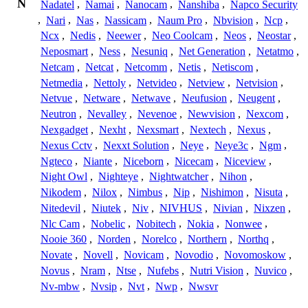
N
Nadatel
,
Namai
,
Nanocam
,
Nanshiba
,
Napco Security
,
Nari
,
Nas
,
Nassicam
,
Naum Pro
,
Nbvision
,
Ncp
,
Ncx
,
Nedis
,
Neewer
,
Neo Coolcam
,
Neos
,
Neostar
,
Neposmart
,
Ness
,
Nesuniq
,
Net Generation
,
Netatmo
,
Netcam
,
Netcat
,
Netcomm
,
Netis
,
Netiscom
,
Netmedia
,
Nettoly
,
Netvideo
,
Netview
,
Netvision
,
Netvue
,
Netware
,
Netwave
,
Neufusion
,
Neugent
,
Neutron
,
Nevalley
,
Nevenoe
,
Newvision
,
Nexcom
,
Nexgadget
,
Nexht
,
Nexsmart
,
Nextech
,
Nexus
,
Nexus Cctv
,
Nexxt Solution
,
Neye
,
Neye3c
,
Ngm
,
Ngteco
,
Niante
,
Niceborn
,
Nicecam
,
Niceview
,
Night Owl
,
Nighteye
,
Nightwatcher
,
Nihon
,
Nikodem
,
Nilox
,
Nimbus
,
Nip
,
Nishimon
,
Nisuta
,
Nitedevil
,
Niutek
,
Niv
,
NIVHUS
,
Nivian
,
Nixzen
,
Nlc Cam
,
Nobelic
,
Nobitech
,
Nokia
,
Nonwee
,
Nooie 360
,
Norden
,
Norelco
,
Northern
,
Northq
,
Novate
,
Novell
,
Novicam
,
Novodio
,
Novomoskow
,
Novus
,
Nram
,
Ntse
,
Nufebs
,
Nutri Vision
,
Nuvico
,
Nv-mbw
,
Nvsip
,
Nvt
,
Nwp
,
Nwsvr