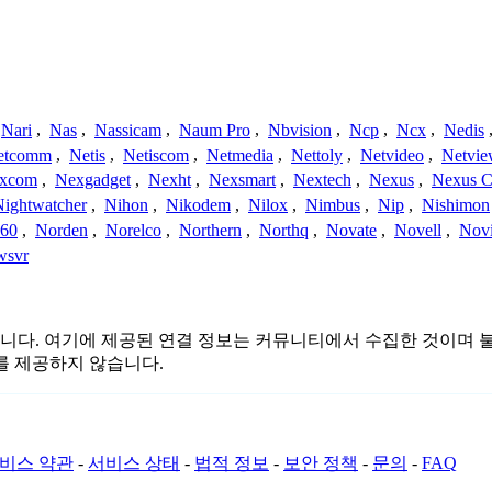
Nari
,
Nas
,
Nassicam
,
Naum Pro
,
Nbvision
,
Ncp
,
Ncx
,
Nedis
etcomm
,
Netis
,
Netiscom
,
Netmedia
,
Nettoly
,
Netvideo
,
Netvi
xcom
,
Nexgadget
,
Nexht
,
Nexsmart
,
Nextech
,
Nexus
,
Nexus C
Nightwatcher
,
Nihon
,
Nikodem
,
Nilox
,
Nimbus
,
Nip
,
Nishimon
360
,
Norden
,
Norelco
,
Northern
,
Northq
,
Novate
,
Novell
,
Nov
wsvr
는 관련이 없습니다. 여기에 제공된 연결 정보는 커뮤니티에서 수집한 
를 제공하지 않습니다.
비스 약관
-
서비스 상태
-
법적 정보
-
보안 정책
-
문의
-
FAQ