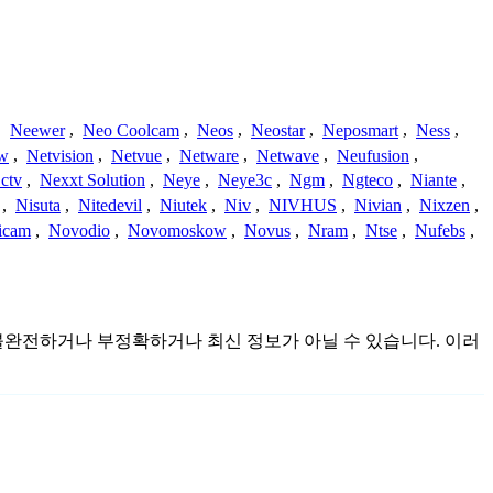
,
Neewer
,
Neo Coolcam
,
Neos
,
Neostar
,
Neposmart
,
Ness
,
ew
,
Netvision
,
Netvue
,
Netware
,
Netwave
,
Neufusion
,
ctv
,
Nexxt Solution
,
Neye
,
Neye3c
,
Ngm
,
Ngteco
,
Niante
,
,
Nisuta
,
Nitedevil
,
Niutek
,
Niv
,
NIVHUS
,
Nivian
,
Nixzen
,
icam
,
Novodio
,
Novomoskow
,
Novus
,
Nram
,
Ntse
,
Nufebs
,
것이며 불완전하거나 부정확하거나 최신 정보가 아닐 수 있습니다. 이러