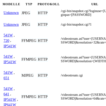
MODELLE
TYP
PROTOKOLL
URL
/cgi-bin/snapshot.cgi?loginus
Unknown
JPEG
HTTP
ginpas=[PASSWORD]
JPEG
HTTP
Unknown
/cgi-bin/snapshot.cgi?1
541W
,
/videostream.asf?user=[USER
FFMPEG
HTTP
720
,
SSWORD]&resolution=32&rate
IP541W
541W
,
/videostream.asf?user=[USER
FFMPEG
HTTP
SSWORD]&resolution=[WIDTH
IP541W
541W
,
MJPEG
HTTP
/videostream.cgi
651
541W
,
641
,
/videostream.asf?user=[USER
FFMPEG
HTTP
SSWORD]&resolution=64&rate
IP541W
,
IP641W