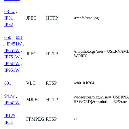
631w
,
JPEG
HTTP
IP31
,
/tmpfs/auto.jpg
IP32
650
,
651
,
IP451W
,
IP651W
,
/snapshot.cgi?user=[USERNA
JPEG
HTTP
WORD]
IP751W
,
IP941W
,
IP951W
VLC
RTSP
801
/ch0_0.h264
941w
,
/videostream.cgi?user=[USER
MJPEG
HTTP
SSWORD]&resolution=32&rate
IP941W
IP125
,
FFMPEG
RTSP
/11
IP31