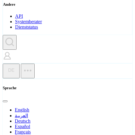
Andere
API
Systemberater
Dienststatus
DE
Sprache
English
العربية
Deutsch
Español
Français