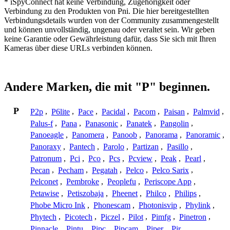
* iSpyConnect hat keine Verbindung, Zugehörigkeit oder
Verbindung zu den Produkten von Pni. Die hier bereitgestellten
Verbindungsdetails wurden von der Community zusammengestellt
und können unvollständig, ungenau oder veraltet sein. Wir geben
keine Garantie oder Gewährleistung dafür, dass Sie sich mit Ihren
Kameras über diese URLs verbinden können.
Andere Marken, die mit "P" beginnen.
P
P2p
,
P6lite
,
Pace
,
Pacidal
,
Pacom
,
Paisan
,
Palmvid
,
Palus-f
,
Pana
,
Panasonic
,
Panatek
,
Pangolin
,
Panoeagle
,
Panomera
,
Panoob
,
Panorama
,
Panoramic
,
Panoraxy
,
Pantech
,
Parolo
,
Partizan
,
Pasillo
,
Patronum
,
Pci
,
Pco
,
Pcs
,
Pcview
,
Peak
,
Pearl
,
Pecan
,
Pecham
,
Pegatah
,
Pelco
,
Pelco Sarix
,
Pelconet
,
Pembroke
,
Peoplefu
,
Periscope App
,
Petawise
,
Petiszobaja
,
Pheenet
,
Philco
,
Philips
,
Phobe Micro Ink
,
Phonescam
,
Photonisvip
,
Phylink
,
Phytech
,
Picotech
,
Piczel
,
Pilot
,
Pimfg
,
Pinetron
,
Pinnacle
,
Pintu
,
Pipc
,
Pipcam
,
Piper
,
Pir
,