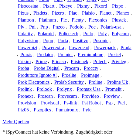
Pisocosina
,
Pixart
,
Pixeye
,
Pixmy
,
Pixord
,
Pixpo
,
Pixus
,
Pizdets
,
Pizero
,
Plac
,
Plaisio
,
Planet
,
Planex
,
Plantron
,
Platinum
,
Plc
,
Plenty
,
Plexonics
,
Plustek
,
Plv
,
Pni
,
Pnp
,
Pnzeo
,
Podofo
,
Poe
,
Polaris-usa
,
Polarity
,
Polaroid
,
Policetech
,
Pollo
,
Poly
,
Polycom
,
Polyvision
,
Popp
,
Porta
,
Positivo
,
Posonic
,
Powerbizt
,
Powerextra
,
Powerlead
,
Powerpack
,
Prada
,
Praxis
,
Predator
,
Premier
,
Premiumblue
,
Prestel
,
Prikim
,
Prime
,
Pripaso
,
Pristenek
,
Pritech
,
Privileg
,
Proba
,
Probe Digital
,
Procam
,
Procctv
,
Produttore Ignoto #!
,
Proelite
,
Proimage
,
Prok Electronics
,
Prolab Security
,
Proline
,
Proline Uk
,
Prolink
,
Prolook
,
Prolynx
,
Promax Usa
,
Promelit
,
Pronext
,
Proscan
,
Provecam
,
Provideo
,
Proview
,
Provision
,
Provisual
,
Ps-link
,
Psi Robot
,
Psp
,
Ptcl
,
Ptz05
,
Ptzoptics
,
Pumatronix
,
Pyle
Mehr Quellen
* iSpyConnect hat keine Verbindung, Zugehörigkeit oder