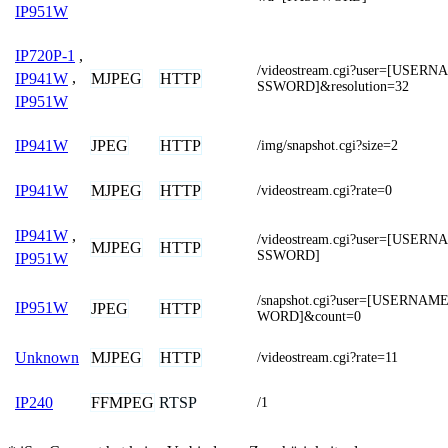
IP951W
IP720P-1
,
/videostream.cgi?user=[USER
MJPEG
HTTP
IP941W
,
SSWORD]&resolution=32
IP951W
JPEG
HTTP
IP941W
/img/snapshot.cgi?size=2
MJPEG
HTTP
IP941W
/videostream.cgi?rate=0
IP941W
,
/videostream.cgi?user=[USER
MJPEG
HTTP
SSWORD]
IP951W
/snapshot.cgi?user=[USERNA
IP951W
JPEG
HTTP
WORD]&count=0
MJPEG
HTTP
Unknown
/videostream.cgi?rate=11
FFMPEG
RTSP
IP240
/1