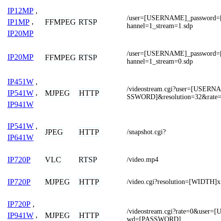
IP12MP
,
/user=[USERNAME]_password
FFMPEG
RTSP
IP1MP
,
hannel=1_stream=1.sdp
IP20MP
/user=[USERNAME]_password
IP20MP
FFMPEG
RTSP
hannel=1_stream=0.sdp
IP451W
,
/videostream.cgi?user=[USER
MJPEG
HTTP
IP541W
,
SSWORD]&resolution=32&rate
IP941W
IP541W
,
JPEG
HTTP
/snapshot.cgi?
IP641W
VLC
RTSP
IP720P
/video.mp4
MJPEG
HTTP
IP720P
/video.cgi?resolution=[WIDTH
IP720P
,
/videostream.cgi?rate=0&use
MJPEG
HTTP
IP941W
,
wd=[PASSWORD]