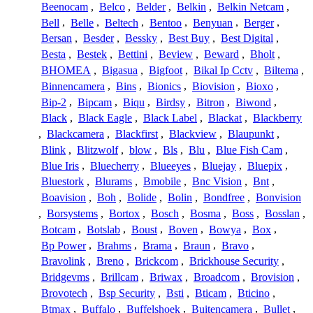
Beenocam
,
Belco
,
Belder
,
Belkin
,
Belkin Netcam
,
Bell
,
Belle
,
Beltech
,
Bentoo
,
Benyuan
,
Berger
,
Bersan
,
Besder
,
Bessky
,
Best Buy
,
Best Digital
,
Besta
,
Bestek
,
Bettini
,
Beview
,
Beward
,
Bholt
,
BHOMEA
,
Bigasua
,
Bigfoot
,
Bikal Ip Cctv
,
Biltema
,
Binnencamera
,
Bins
,
Bionics
,
Biovision
,
Bioxo
,
Bip-2
,
Bipcam
,
Biqu
,
Birdsy
,
Bitron
,
Biwond
,
Black
,
Black Eagle
,
Black Label
,
Blackat
,
Blackberry
,
Blackcamera
,
Blackfirst
,
Blackview
,
Blaupunkt
,
Blink
,
Blitzwolf
,
blow
,
Bls
,
Blu
,
Blue Fish Cam
,
Blue Iris
,
Bluecherry
,
Blueeyes
,
Bluejay
,
Bluepix
,
Bluestork
,
Blurams
,
Bmobile
,
Bnc Vision
,
Bnt
,
Boavision
,
Boh
,
Bolide
,
Bolin
,
Bondfree
,
Bonvision
,
Borsystems
,
Bortox
,
Bosch
,
Bosma
,
Boss
,
Bosslan
,
Botcam
,
Botslab
,
Boust
,
Boven
,
Bowya
,
Box
,
Bp Power
,
Brahms
,
Brama
,
Braun
,
Bravo
,
Bravolink
,
Breno
,
Brickcom
,
Brickhouse Security
,
Bridgevms
,
Brillcam
,
Briwax
,
Broadcom
,
Brovision
,
Brovotech
,
Bsp Security
,
Bsti
,
Bticam
,
Bticino
,
Btmax
,
Buffalo
,
Buffelshoek
,
Buitencamera
,
Bullet
,