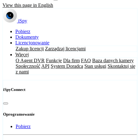
View this page in English
iSpy
Pobierz
Dokumenty
Licencjonowanie
Zakup licencji
Zarządzaj licencjami
Więcej
O Agent DVR
Funkcje
Dla firm
FAQ
Baza danych kamery
Społeczność
API
System Doradca
Stan usługi
Skontaktuj się
z nami
iSpyConnect
Oprogramowanie
Pobierz