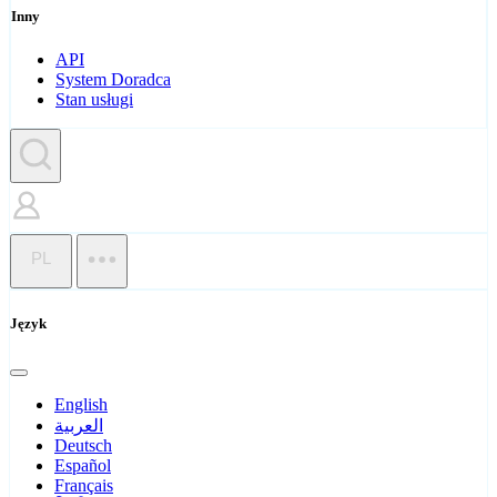
Inny
API
System Doradca
Stan usługi
PL
Język
English
العربية
Deutsch
Español
Français