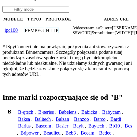
MODELE
TYPUJ
PROTOKÓŁ
ADRES URL
/videostream.asf?user=[USERNAM
ipc100
FFMPEG
HTTP
SSWORD]&resolution=[WIDTH]*
* iSpyConnect nie ma powiązań, połączenia ani stowarzyszenia z
produktami Binnencamera. Szczegóły połączenia podane tutaj
pochodzą z zasobów społeczności i mogą być niekompletne,
niedokładne lub nieaktualne. Nie udzielamy żadnych gwarancji ani
rękojmi, że będziesz w stanie połączyć się z kamerami za pomocą
tych adresów URL.
Inne marki rozpoczynające się od "B"
B
B-qtech
,
B-series
,
Babelens
,
Babicka
,
Babycam
,
Baksa
,
Balitech
,
Balzan
,
Banzoo
,
Barco
,
Bardi
,
Barlus
,
Bascom
,
Basler
,
Bayit
,
Baytech
,
Bb10
,
Bcs
,
Bdpower
,
Beaulieu
,
Beb3
,
Becam
,
Bedee
,