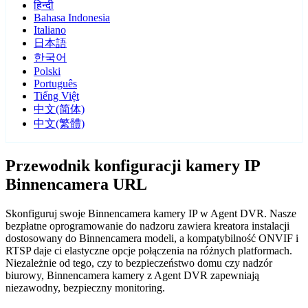
हिन्दी
Bahasa Indonesia
Italiano
日本語
한국어
Polski
Português
Tiếng Việt
中文(简体)
中文(繁體)
Przewodnik konfiguracji kamery IP
Binnencamera URL
Skonfiguruj swoje Binnencamera kamery IP w Agent DVR. Nasze
bezpłatne oprogramowanie do nadzoru zawiera kreatora instalacji
dostosowany do Binnencamera modeli, a kompatybilność ONVIF i
RTSP daje ci elastyczne opcje połączenia na różnych platformach.
Niezależnie od tego, czy to bezpieczeństwo domu czy nadzór
biurowy, Binnencamera kamery z Agent DVR zapewniają
niezawodny, bezpieczny monitoring.