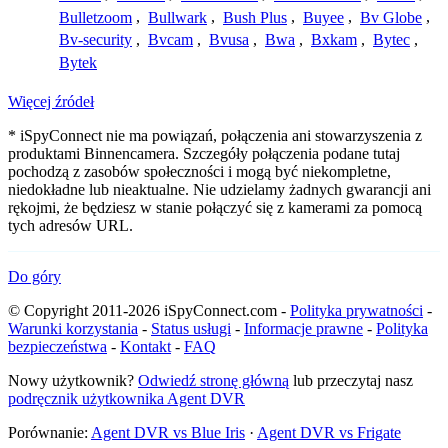
Bulletzoom
,
Bullwark
,
Bush Plus
,
Buyee
,
Bv Globe
,
Bv-security
,
Bvcam
,
Bvusa
,
Bwa
,
Bxkam
,
Bytec
,
Bytek
Więcej źródeł
* iSpyConnect nie ma powiązań, połączenia ani stowarzyszenia z
produktami Binnencamera. Szczegóły połączenia podane tutaj
pochodzą z zasobów społeczności i mogą być niekompletne,
niedokładne lub nieaktualne. Nie udzielamy żadnych gwarancji ani
rękojmi, że będziesz w stanie połączyć się z kamerami za pomocą
tych adresów URL.
Do góry
© Copyright 2011-2026 iSpyConnect.com -
Polityka prywatności
-
Warunki korzystania
-
Status usługi
-
Informacje prawne
-
Polityka
bezpieczeństwa
-
Kontakt
-
FAQ
Nowy użytkownik?
Odwiedź stronę główną
lub przeczytaj nasz
podręcznik użytkownika Agent DVR
Porównanie:
Agent DVR vs Blue Iris
·
Agent DVR vs Frigate