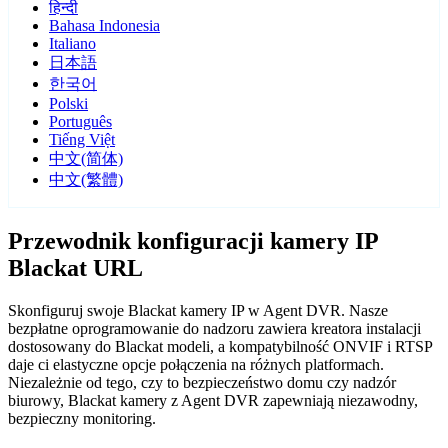
हिन्दी
Bahasa Indonesia
Italiano
日本語
한국어
Polski
Português
Tiếng Việt
中文(简体)
中文(繁體)
Przewodnik konfiguracji kamery IP
Blackat URL
Skonfiguruj swoje Blackat kamery IP w Agent DVR. Nasze
bezpłatne oprogramowanie do nadzoru zawiera kreatora instalacji
dostosowany do Blackat modeli, a kompatybilność ONVIF i RTSP
daje ci elastyczne opcje połączenia na różnych platformach.
Niezależnie od tego, czy to bezpieczeństwo domu czy nadzór
biurowy, Blackat kamery z Agent DVR zapewniają niezawodny,
bezpieczny monitoring.