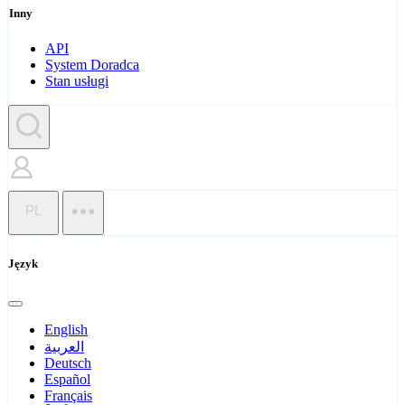
Inny
API
System Doradca
Stan usługi
PL
Język
English
العربية
Deutsch
Español
Français