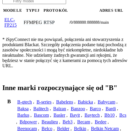
MODELE
TYPUJ
PROTOKÓŁ
ADRES URL
ELC-
FFMPEG
RTSP
/0/888888:888888/main
FP215
* iSpyConnect nie ma powiązań, połączenia ani stowarzyszenia z
produktami Blackat. Szczegóły połączenia podane tutaj pochodzą z
zasobów społeczności i mogą być niekompletne, niedokładne lub
nieaktualne. Nie udzielamy żadnych gwarancji ani rękojmi, że
będziesz w stanie połączyć się z kamerami za pomocą tych adresów
URL.
Inne marki rozpoczynające się od "B"
B
B-qtech
,
B-series
,
Babelens
,
Babicka
,
Babycam
,
Baksa
,
Balitech
,
Balzan
,
Banzoo
,
Barco
,
Bardi
,
Barlus
,
Bascom
,
Basler
,
Bayit
,
Baytech
,
Bb10
,
Bcs
,
Bdpower
,
Beaulieu
,
Beb3
,
Becam
,
Bedee
,
Beenocam
,
Belco
,
Belder
,
Belkin
,
Belkin Netcam
,