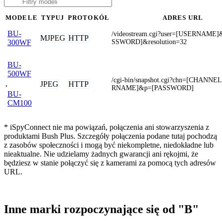
MODELE
TYPUJ
PROTOKÓŁ
ADRES URL
BU-
/videostream.cgi?user=[USERNAME
MJPEG
HTTP
SSWORD]&resolution=32
300WF
BU-
500WF
/cgi-bin/snapshot.cgi?chn=[CHANN
,
JPEG
HTTP
RNAME]&p=[PASSWORD]
BU-
CM100
* iSpyConnect nie ma powiązań, połączenia ani stowarzyszenia z
produktami Bush Plus. Szczegóły połączenia podane tutaj pochodzą
z zasobów społeczności i mogą być niekompletne, niedokładne lub
nieaktualne. Nie udzielamy żadnych gwarancji ani rękojmi, że
będziesz w stanie połączyć się z kamerami za pomocą tych adresów
URL.
Inne marki rozpoczynające się od "B"