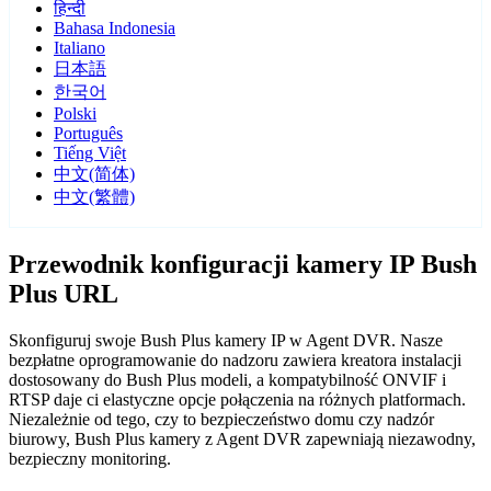
हिन्दी
Bahasa Indonesia
Italiano
日本語
한국어
Polski
Português
Tiếng Việt
中文(简体)
中文(繁體)
Przewodnik konfiguracji kamery IP Bush
Plus URL
Skonfiguruj swoje Bush Plus kamery IP w Agent DVR. Nasze
bezpłatne oprogramowanie do nadzoru zawiera kreatora instalacji
dostosowany do Bush Plus modeli, a kompatybilność ONVIF i
RTSP daje ci elastyczne opcje połączenia na różnych platformach.
Niezależnie od tego, czy to bezpieczeństwo domu czy nadzór
biurowy, Bush Plus kamery z Agent DVR zapewniają niezawodny,
bezpieczny monitoring.