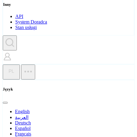
Inny
API
System Doradca
Stan usługi
PL
Język
English
العربية
Deutsch
Español
Français