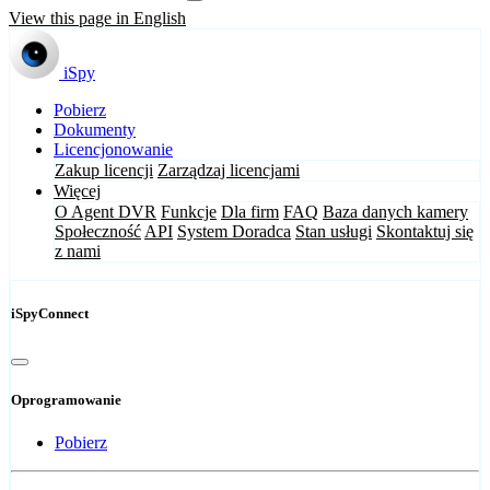
View this page in English
iSpy
Pobierz
Dokumenty
Licencjonowanie
Zakup licencji
Zarządzaj licencjami
Więcej
O Agent DVR
Funkcje
Dla firm
FAQ
Baza danych kamery
Społeczność
API
System Doradca
Stan usługi
Skontaktuj się
z nami
iSpyConnect
Oprogramowanie
Pobierz