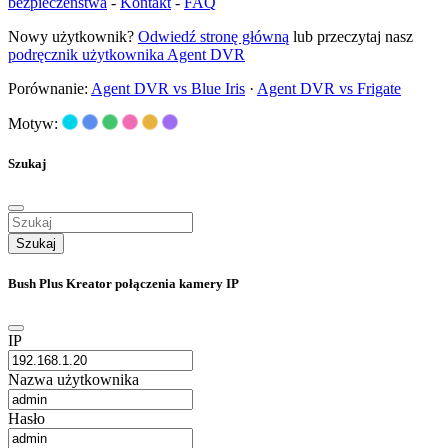
bezpieczeństwa
-
Kontakt
-
FAQ
Nowy użytkownik?
Odwiedź stronę główną
lub przeczytaj nasz
podręcznik użytkownika Agent DVR
Porównanie:
Agent DVR vs Blue Iris
·
Agent DVR vs Frigate
Motyw:
Szukaj
Szukaj
Bush Plus Kreator połączenia kamery IP
IP
Nazwa użytkownika
Hasło