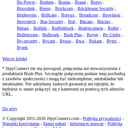
Bp Power
,
Brahms
,
Brama
,
Braun
,
Bravo
,
Bravolink
,
Breno
,
Brickcom
,
Brickhouse Security
,
Bridgevms
,
Brillcam
,
Briwax
,
Broadcom
,
Brovision
,
Brovotech
,
Bsp Security
,
Bsti
,
Bticam
,
Bticino
,
Btmax
,
Buffalo
,
Buffelshoek
,
Buitencamera
,
Bullet
,
Bulletzoom
,
Bullwark
,
Bush Plus
,
Buyee
,
Bv Globe
,
Bv-security
,
Bvcam
,
Bvusa
,
Bwa
,
Bxkam
,
Bytec
,
Bytek
Więcej źródeł
* iSpyConnect nie ma powiązań, połączenia ani stowarzyszenia z
produktami Bush Plus. Szczegóły połączenia podane tutaj pochodzą
z zasobów społeczności i mogą być niekompletne, niedokładne lub
nieaktualne. Nie udzielamy żadnych gwarancji ani rękojmi, że
będziesz w stanie połączyć się z kamerami za pomocą tych adresów
URL.
Do góry
© Copyright 2011-2026 iSpyConnect.com -
Polityka prywatności
-
Warunki korzystania
-
Status usługi
-
Informacje prawne
-
Polityka