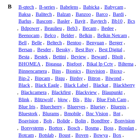
B
B-qtech
,
B-series
,
Babelens
,
Babicka
,
Babycam
,
Baksa
,
Balitech
,
Balzan
,
Banzoo
,
Barco
,
Bardi
,
Barlus
,
Bascom
,
Basler
,
Bayit
,
Baytech
,
Bb10
,
Bcs
,
Bdpower
,
Beaulieu
,
Beb3
,
Becam
,
Bedee
,
Beenocam
,
Belco
,
Belder
,
Belkin
,
Belkin Netcam
,
Bell
,
Belle
,
Beltech
,
Bentoo
,
Benyuan
,
Berger
,
Bersan
,
Besder
,
Bessky
,
Best Buy
,
Best Digital
,
Besta
,
Bestek
,
Bettini
,
Beview
,
Beward
,
Bholt
,
BHOMEA
,
Bigasua
,
Bigfoot
,
Bikal Ip Cctv
,
Biltema
,
Binnencamera
,
Bins
,
Bionics
,
Biovision
,
Bioxo
,
Bip-2
,
Bipcam
,
Biqu
,
Birdsy
,
Bitron
,
Biwond
,
Black
,
Black Eagle
,
Black Label
,
Blackat
,
Blackberry
,
Blackcamera
,
Blackfirst
,
Blackview
,
Blaupunkt
,
Blink
,
Blitzwolf
,
blow
,
Bls
,
Blu
,
Blue Fish Cam
,
Blue Iris
,
Bluecherry
,
Blueeyes
,
Bluejay
,
Bluepix
,
Bluestork
,
Blurams
,
Bmobile
,
Bnc Vision
,
Bnt
,
Boavision
,
Boh
,
Bolide
,
Bolin
,
Bondfree
,
Bonvision
,
Borsystems
,
Bortox
,
Bosch
,
Bosma
,
Boss
,
Bosslan
,
Botcam
,
Botslab
,
Boust
,
Boven
,
Bowya
,
Box
,