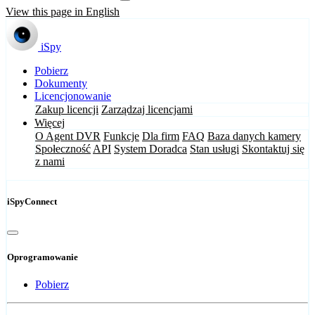
View this page in English
iSpy
Pobierz
Dokumenty
Licencjonowanie
Zakup licencji
Zarządzaj licencjami
Więcej
O Agent DVR
Funkcje
Dla firm
FAQ
Baza danych kamery
Społeczność
API
System Doradca
Stan usługi
Skontaktuj się
z nami
iSpyConnect
Oprogramowanie
Pobierz