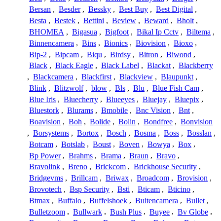
Bersan
,
Besder
,
Bessky
,
Best Buy
,
Best Digital
,
Besta
,
Bestek
,
Bettini
,
Beview
,
Beward
,
Bholt
,
BHOMEA
,
Bigasua
,
Bigfoot
,
Bikal Ip Cctv
,
Biltema
,
Binnencamera
,
Bins
,
Bionics
,
Biovision
,
Bioxo
,
Bip-2
,
Bipcam
,
Biqu
,
Birdsy
,
Bitron
,
Biwond
,
Black
,
Black Eagle
,
Black Label
,
Blackat
,
Blackberry
,
Blackcamera
,
Blackfirst
,
Blackview
,
Blaupunkt
,
Blink
,
Blitzwolf
,
blow
,
Bls
,
Blu
,
Blue Fish Cam
,
Blue Iris
,
Bluecherry
,
Blueeyes
,
Bluejay
,
Bluepix
,
Bluestork
,
Blurams
,
Bmobile
,
Bnc Vision
,
Bnt
,
Boavision
,
Boh
,
Bolide
,
Bolin
,
Bondfree
,
Bonvision
,
Borsystems
,
Bortox
,
Bosch
,
Bosma
,
Boss
,
Bosslan
,
Botcam
,
Botslab
,
Boust
,
Boven
,
Bowya
,
Box
,
Bp Power
,
Brahms
,
Brama
,
Braun
,
Bravo
,
Bravolink
,
Breno
,
Brickcom
,
Brickhouse Security
,
Bridgevms
,
Brillcam
,
Briwax
,
Broadcom
,
Brovision
,
Brovotech
,
Bsp Security
,
Bsti
,
Bticam
,
Bticino
,
Btmax
,
Buffalo
,
Buffelshoek
,
Buitencamera
,
Bullet
,
Bulletzoom
,
Bullwark
,
Bush Plus
,
Buyee
,
Bv Globe
,