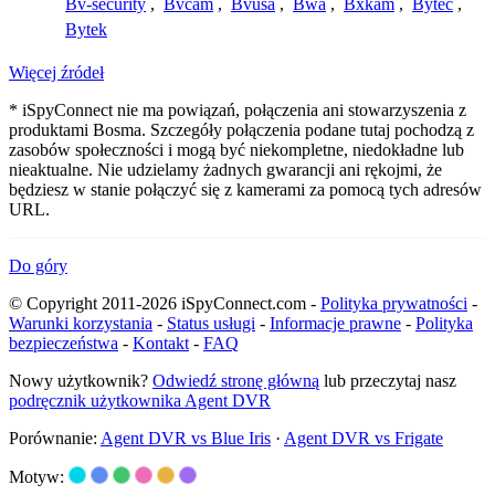
Bv-security
,
Bvcam
,
Bvusa
,
Bwa
,
Bxkam
,
Bytec
,
Bytek
Więcej źródeł
* iSpyConnect nie ma powiązań, połączenia ani stowarzyszenia z
produktami Bosma. Szczegóły połączenia podane tutaj pochodzą z
zasobów społeczności i mogą być niekompletne, niedokładne lub
nieaktualne. Nie udzielamy żadnych gwarancji ani rękojmi, że
będziesz w stanie połączyć się z kamerami za pomocą tych adresów
URL.
Do góry
© Copyright 2011-2026 iSpyConnect.com -
Polityka prywatności
-
Warunki korzystania
-
Status usługi
-
Informacje prawne
-
Polityka
bezpieczeństwa
-
Kontakt
-
FAQ
Nowy użytkownik?
Odwiedź stronę główną
lub przeczytaj nasz
podręcznik użytkownika Agent DVR
Porównanie:
Agent DVR vs Blue Iris
·
Agent DVR vs Frigate
Motyw: