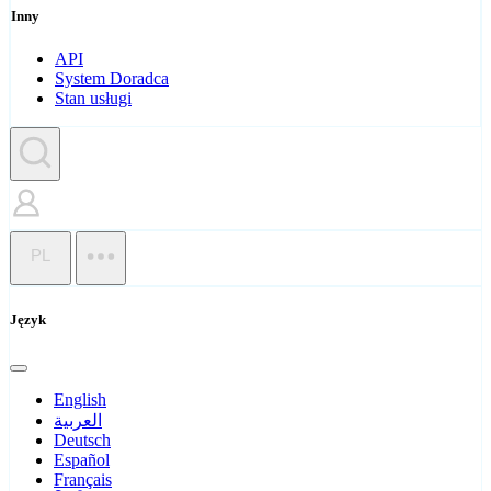
Inny
API
System Doradca
Stan usługi
PL
Język
English
العربية
Deutsch
Español
Français