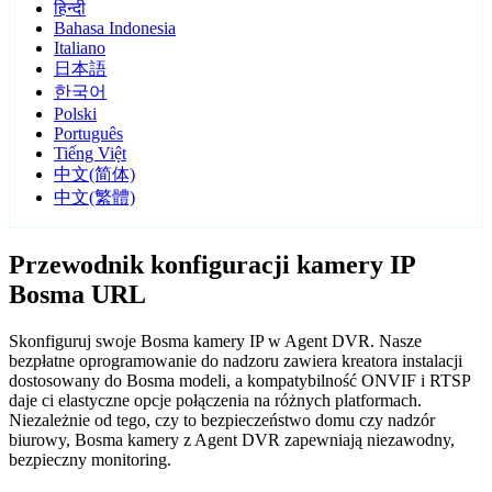
हिन्दी
Bahasa Indonesia
Italiano
日本語
한국어
Polski
Português
Tiếng Việt
中文(简体)
中文(繁體)
Przewodnik konfiguracji kamery IP
Bosma URL
Skonfiguruj swoje Bosma kamery IP w Agent DVR. Nasze
bezpłatne oprogramowanie do nadzoru zawiera kreatora instalacji
dostosowany do Bosma modeli, a kompatybilność ONVIF i RTSP
daje ci elastyczne opcje połączenia na różnych platformach.
Niezależnie od tego, czy to bezpieczeństwo domu czy nadzór
biurowy, Bosma kamery z Agent DVR zapewniają niezawodny,
bezpieczny monitoring.