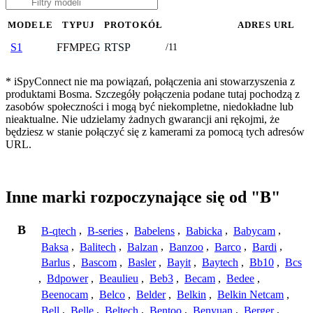
MODELE
TYPUJ
PROTOKÓŁ
ADRES URL
FFMPEG
RTSP
S1
/11
* iSpyConnect nie ma powiązań, połączenia ani stowarzyszenia z
produktami Bosma. Szczegóły połączenia podane tutaj pochodzą z
zasobów społeczności i mogą być niekompletne, niedokładne lub
nieaktualne. Nie udzielamy żadnych gwarancji ani rękojmi, że
będziesz w stanie połączyć się z kamerami za pomocą tych adresów
URL.
Inne marki rozpoczynające się od "B"
B
B-qtech
,
B-series
,
Babelens
,
Babicka
,
Babycam
,
Baksa
,
Balitech
,
Balzan
,
Banzoo
,
Barco
,
Bardi
,
Barlus
,
Bascom
,
Basler
,
Bayit
,
Baytech
,
Bb10
,
Bcs
,
Bdpower
,
Beaulieu
,
Beb3
,
Becam
,
Bedee
,
Beenocam
,
Belco
,
Belder
,
Belkin
,
Belkin Netcam
,
Bell
,
Belle
,
Beltech
,
Bentoo
,
Benyuan
,
Berger
,