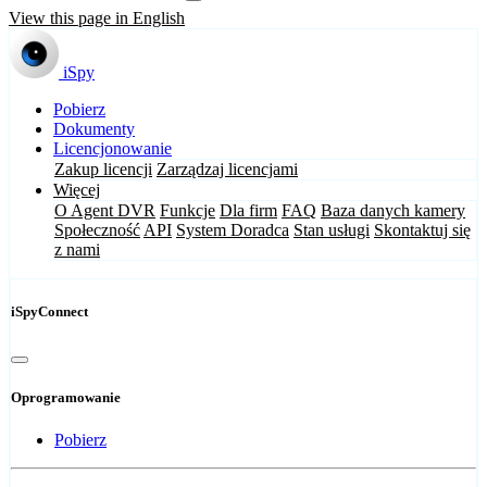
View this page in English
iSpy
Pobierz
Dokumenty
Licencjonowanie
Zakup licencji
Zarządzaj licencjami
Więcej
O Agent DVR
Funkcje
Dla firm
FAQ
Baza danych kamery
Społeczność
API
System Doradca
Stan usługi
Skontaktuj się
z nami
iSpyConnect
Oprogramowanie
Pobierz