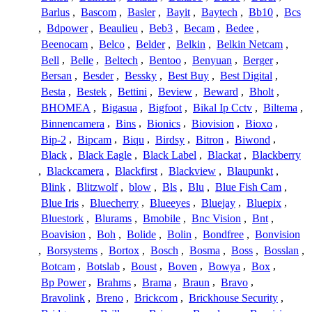
Barlus
,
Bascom
,
Basler
,
Bayit
,
Baytech
,
Bb10
,
Bcs
,
Bdpower
,
Beaulieu
,
Beb3
,
Becam
,
Bedee
,
Beenocam
,
Belco
,
Belder
,
Belkin
,
Belkin Netcam
,
Bell
,
Belle
,
Beltech
,
Bentoo
,
Benyuan
,
Berger
,
Bersan
,
Besder
,
Bessky
,
Best Buy
,
Best Digital
,
Besta
,
Bestek
,
Bettini
,
Beview
,
Beward
,
Bholt
,
BHOMEA
,
Bigasua
,
Bigfoot
,
Bikal Ip Cctv
,
Biltema
,
Binnencamera
,
Bins
,
Bionics
,
Biovision
,
Bioxo
,
Bip-2
,
Bipcam
,
Biqu
,
Birdsy
,
Bitron
,
Biwond
,
Black
,
Black Eagle
,
Black Label
,
Blackat
,
Blackberry
,
Blackcamera
,
Blackfirst
,
Blackview
,
Blaupunkt
,
Blink
,
Blitzwolf
,
blow
,
Bls
,
Blu
,
Blue Fish Cam
,
Blue Iris
,
Bluecherry
,
Blueeyes
,
Bluejay
,
Bluepix
,
Bluestork
,
Blurams
,
Bmobile
,
Bnc Vision
,
Bnt
,
Boavision
,
Boh
,
Bolide
,
Bolin
,
Bondfree
,
Bonvision
,
Borsystems
,
Bortox
,
Bosch
,
Bosma
,
Boss
,
Bosslan
,
Botcam
,
Botslab
,
Boust
,
Boven
,
Bowya
,
Box
,
Bp Power
,
Brahms
,
Brama
,
Braun
,
Bravo
,
Bravolink
,
Breno
,
Brickcom
,
Brickhouse Security
,