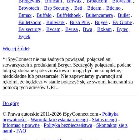
Bridgevms
,
Brillcam
,
Briwax
,
Broadcom
,
Brovision
,
Brovotech
,
Bsp Security
,
Bsti
,
Bticam
,
Bticino
,
Btmax
,
Buffalo
,
Buffelshoek
,
Buitencamera
,
Bullet
,
Bulletzoom
,
Bullwark
,
Bush Plus
,
Buyee
,
Bv Globe
,
Bv-security
,
Bvcam
,
Bvusa
,
Bwa
,
Bxkam
,
Bytec
,
Bytek
Więcej źródeł
* iSpyConnect nie ma żadnych powiązań, połączeń ani
stowarzyszeń z produktami Berger. Szczegóły połączenia podane
tutaj są zbierane społecznościowo i mogą być niekompletne,
niedokładne lub przestarzałe. Nie zapewniamy gwarancji ani
rękojmi, że będziesz w stanie połączyć się ze swoimi kamerami za
pomocą tych adresów URL.
Do góry
© Prawa autorskie 2011-2026 iSpyConnect.com -
Polityka
prywatności
-
Warunki korzystania z usługi
-
Status usługi
-
Informacje prawne
-
Polityka bezpieczeństwa
-
Skontaktuj się z
nami
-
FAQ