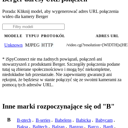
Porada: Kliknij model, aby wygenerować adres URL połączenia
wideo dla kamery Berger
MODELE
TYPUJ
PROTOKÓŁ
ADRES URL
MJPEG
HTTP
Unknown
/video.cgi?resolution=[WIDTH]x[H
* iSpyConnect nie ma żadnych powiązań, połączeń ani
stowarzyszeń z produktami Berger. Szczegóły połączenia podane
tutaj są zbierane społecznościowo i mogą być niekompletne,
niedokładne lub przestarzałe. Nie zapewniamy gwarancji ani
rękojmi, że będziesz w stanie połączyć się ze swoimi kamerami za
pomocą tych adresów URL.
Inne marki rozpoczynające się od "B"
B
B-qtech
,
B-series
,
Babelens
,
Babicka
,
Babycam
,
Baksa
,
Balitech
,
Balzan
,
Banzoo
,
Barco
,
Bardi
,