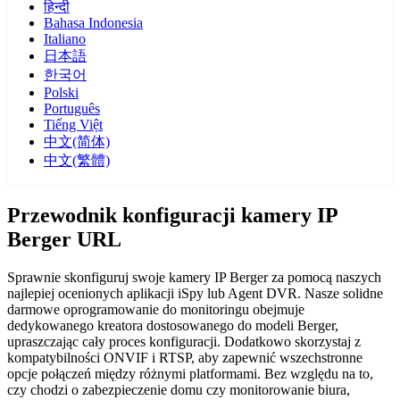
हिन्दी
Bahasa Indonesia
Italiano
日本語
한국어
Polski
Português
Tiếng Việt
中文(简体)
中文(繁體)
Przewodnik konfiguracji kamery IP
Berger URL
Sprawnie skonfiguruj swoje kamery IP Berger za pomocą naszych
najlepiej ocenionych aplikacji iSpy lub Agent DVR. Nasze solidne
darmowe oprogramowanie do monitoringu obejmuje
dedykowanego kreatora dostosowanego do modeli Berger,
upraszczając cały proces konfiguracji. Dodatkowo skorzystaj z
kompatybilności ONVIF i RTSP, aby zapewnić wszechstronne
opcje połączeń między różnymi platformami. Bez względu na to,
czy chodzi o zabezpieczenie domu czy monitorowanie biura,