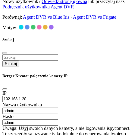
Nowy użytkownik?
Odwiedź stronę główną
lub przeczytaj nasz
Podręcznik użytkownika Agent DVR
Porównaj:
Agent DVR vs Blue Iris
·
Agent DVR vs Frigate
Motyw:
Szukaj
Szukaj
Berger Kreator połączenia kamery IP
IP
Nazwa użytkownika
Hasło
Uwaga: Użyj swoich danych kamery, a nie logowania ispyconnect.
Te szczegóły są używane tylko lokalnie do generowania twojego