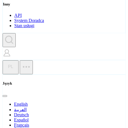
Inny
API
System Doradca
Stan usługi
PL
Język
English
العربية
Deutsch
Español
Français