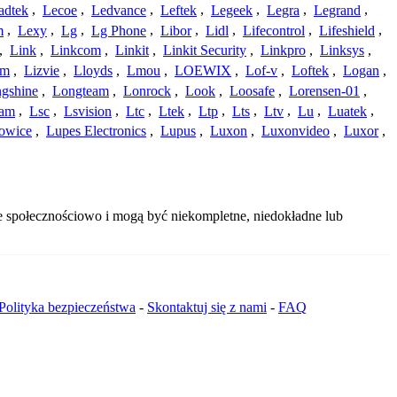
adtek
,
Lecoe
,
Ledvance
,
Leftek
,
Legeek
,
Legra
,
Legrand
,
m
,
Lexy
,
Lg
,
Lg Phone
,
Libor
,
Lidl
,
Lifecontrol
,
Lifeshield
,
,
Link
,
Linkcom
,
Linkit
,
Linkit Security
,
Linkpro
,
Linksys
,
am
,
Lizvie
,
Lloyds
,
Lmou
,
LOEWIX
,
Lof-v
,
Loftek
,
Logan
,
gshine
,
Longteam
,
Lonrock
,
Look
,
Loosafe
,
Lorensen-01
,
cam
,
Lsc
,
Lsvision
,
Ltc
,
Ltek
,
Ltp
,
Lts
,
Ltv
,
Lu
,
Luatek
,
owice
,
Lupes Electronics
,
Lupus
,
Luxon
,
Luxonvideo
,
Luxor
,
ne społecznościowo i mogą być niekompletne, niedokładne lub
Polityka bezpieczeństwa
-
Skontaktuj się z nami
-
FAQ