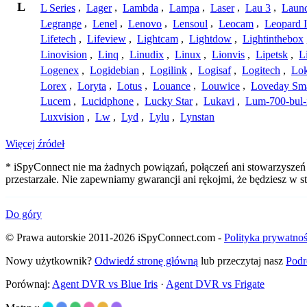
L
L Series
,
Lager
,
Lambda
,
Lampa
,
Laser
,
Lau 3
,
Laun
Legrange
,
Lenel
,
Lenovo
,
Lensoul
,
Leocam
,
Leopard 
Lifetech
,
Lifeview
,
Lightcam
,
Lightdow
,
Lightinthebox
Linovision
,
Linq
,
Linudix
,
Linux
,
Lionvis
,
Lipetsk
,
L
Logenex
,
Logidebian
,
Logilink
,
Logisaf
,
Logitech
,
Lok
Lorex
,
Loryta
,
Lotus
,
Louance
,
Louwice
,
Loveday Sm
Lucem
,
Lucidphone
,
Lucky Star
,
Lukavi
,
Lum-700-bul-
Luxvision
,
Lw
,
Lyd
,
Lylu
,
Lynstan
Więcej źródeł
* iSpyConnect nie ma żadnych powiązań, połączeń ani stowarzyszeń z
przestarzałe. Nie zapewniamy gwarancji ani rękojmi, że będziesz w
Do góry
© Prawa autorskie 2011-2026 iSpyConnect.com -
Polityka prywatnoś
Nowy użytkownik?
Odwiedź stronę główną
lub przeczytaj nasz
Podr
Porównaj:
Agent DVR vs Blue Iris
·
Agent DVR vs Frigate