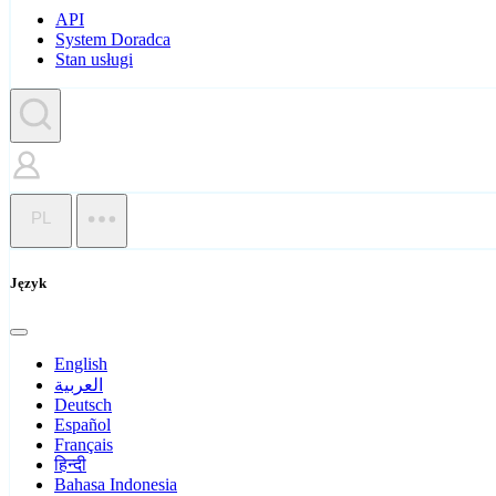
API
System Doradca
Stan usługi
PL
Język
English
العربية
Deutsch
Español
Français
हिन्दी
Bahasa Indonesia