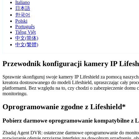
Italiano
日本語
한국어
Polski
Português
Tiếng Việt
中文(简体)
中文(繁體)
Przewodnik konfiguracji kamery IP Lifes
Sprawnie skonfiguruj swoje kamery IP Lifeshield za pomocą naszyc
kreatora dostosowanego do modeli Lifeshield, upraszczając cały pr
platformami. Bez względu na to, czy chodzi o zabezpieczenie domu
monitoringu.
Oprogramowanie zgodne z Lifeshield*
Pobierz darmowe oprogramowanie kompatybilne z Li
Zbadaj Agent DVR: ostateczne darmowe oprogramowanie do monitorin
rozwiązanie oferuje przyjazne interfejsy na dowolnym urządzeniu, ob