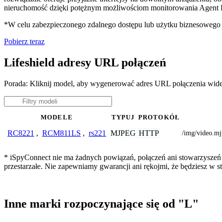
nieruchomość dzięki potężnym możliwościom monitorowania Agent D
*W celu zabezpieczonego zdalnego dostępu lub użytku biznesoweg
Pobierz teraz
Lifeshield adresy URL połączeń
Porada: Kliknij model, aby wygenerować adres URL połączenia wide
MODELE
TYPUJ
PROTOKÓŁ
MJPEG
HTTP
RC8221
,
RCM811LS
,
rs221
/img/video.m
* iSpyConnect nie ma żadnych powiązań, połączeń ani stowarzyszeń z
przestarzałe. Nie zapewniamy gwarancji ani rękojmi, że będziesz w
Inne marki rozpoczynające się od "L"