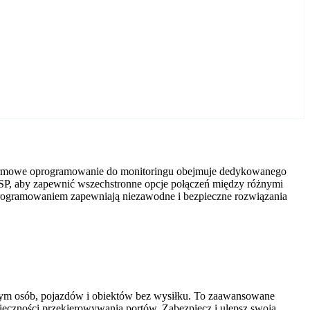
e darmowe oprogramowanie do monitoringu obejmuje dedykowanego
TSP, aby zapewnić wszechstronne opcje połączeń między różnymi
oprogramowaniem zapewniają niezawodne i bezpieczne rozwiązania
tym osób, pojazdów i obiektów bez wysiłku. To zaawansowane
nieczności przekierowywania portów. Zabezpiecz i ulepsz swoją