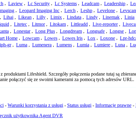
ch
,
Laview
,
Lc Security
,
Lc Systems
,
Leadcam
,
Leadership
,
Le
Imaging
,
Leopard Imaging Inc
,
Lerch
,
Leshp
,
Levelone
,
Levsca
,
Lihai
,
Likean
,
Lilly
,
Limix
,
Lindata
,
Lindy
,
Linemak
,
Linia
iquid
,
Litetec
,
Litmor
,
Litokam
,
Littleadd
,
Live-reporter
,
Livec
anta
,
Lonestar
,
Long Plus
,
Longdream
,
Longsafe
,
Longse
,
Lon
art Home
,
Lowcam
,
Lowes
,
Lowes Iris
,
Lox
,
Loxone
,
Lpr-hd
iph-gr
,
Luma
,
Lumenera
,
Lumens
,
Lumia
,
Lumiere
,
Luna
,
Lu
 produktami Lifeshield. Szczegóły połączenia podane tutaj są zbiera
 stanie połączyć się ze swoimi kamerami za pomocą tych adresów URL.
ci
-
Warunki korzystania z usługi
-
Status usługi
-
Informacje prawne
-
ęcznik użytkownika Agent DVR