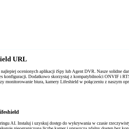
hield URL
h najlepiej ocenionych aplikacji iSpy lub Agent DVR. Nasze solidn
oces konfiguracji. Dodatkowo skorzystaj z kompatybilności ONVIF i R
 czy monitorowanie biura, kamery Lifeshield w połączeniu z naszym 
feshield
gu AI. Instaluj i uzyskuj dostęp do wykrywania w czasie rzeczywis
sługuje nieograniczoną liczbę kamer i upraszcza zdalny dostęp bez ko