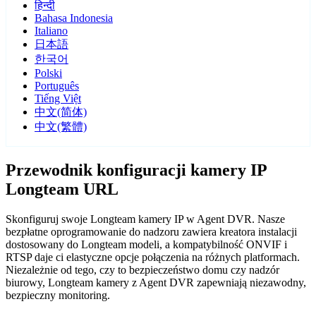
हिन्दी
Bahasa Indonesia
Italiano
日本語
한국어
Polski
Português
Tiếng Việt
中文(简体)
中文(繁體)
Przewodnik konfiguracji kamery IP
Longteam URL
Skonfiguruj swoje Longteam kamery IP w Agent DVR. Nasze
bezpłatne oprogramowanie do nadzoru zawiera kreatora instalacji
dostosowany do Longteam modeli, a kompatybilność ONVIF i
RTSP daje ci elastyczne opcje połączenia na różnych platformach.
Niezależnie od tego, czy to bezpieczeństwo domu czy nadzór
biurowy, Longteam kamery z Agent DVR zapewniają niezawodny,
bezpieczny monitoring.