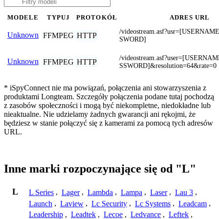
MODELE
TYPUJ
PROTOKÓŁ
ADRES URL
/videostream.asf?usr=[USERNA
Unknown
FFMPEG
HTTP
SWORD]
/videostream.asf?user=[USERNA
Unknown
FFMPEG
HTTP
SSWORD]&resolution=64&rate=0
* iSpyConnect nie ma powiązań, połączenia ani stowarzyszenia z
produktami Longteam. Szczegóły połączenia podane tutaj pochodzą
z zasobów społeczności i mogą być niekompletne, niedokładne lub
nieaktualne. Nie udzielamy żadnych gwarancji ani rękojmi, że
będziesz w stanie połączyć się z kamerami za pomocą tych adresów
URL.
Inne marki rozpoczynające się od "L"
L
L Series
,
Lager
,
Lambda
,
Lampa
,
Laser
,
Lau 3
,
Launch
,
Laview
,
Lc Security
,
Lc Systems
,
Leadcam
,
Leadership
,
Leadtek
,
Lecoe
,
Ledvance
,
Leftek
,