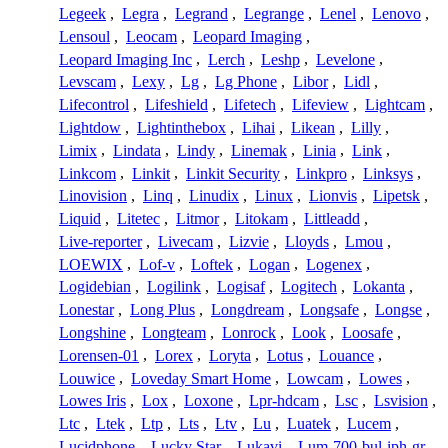
Legeek
,
Legra
,
Legrand
,
Legrange
,
Lenel
,
Lenovo
,
Lensoul
,
Leocam
,
Leopard Imaging
,
Leopard Imaging Inc
,
Lerch
,
Leshp
,
Levelone
,
Levscam
,
Lexy
,
Lg
,
Lg Phone
,
Libor
,
Lidl
,
Lifecontrol
,
Lifeshield
,
Lifetech
,
Lifeview
,
Lightcam
,
Lightdow
,
Lightinthebox
,
Lihai
,
Likean
,
Lilly
,
Limix
,
Lindata
,
Lindy
,
Linemak
,
Linia
,
Link
,
Linkcom
,
Linkit
,
Linkit Security
,
Linkpro
,
Linksys
,
Linovision
,
Linq
,
Linudix
,
Linux
,
Lionvis
,
Lipetsk
,
Liquid
,
Litetec
,
Litmor
,
Litokam
,
Littleadd
,
Live-reporter
,
Livecam
,
Lizvie
,
Lloyds
,
Lmou
,
LOEWIX
,
Lof-v
,
Loftek
,
Logan
,
Logenex
,
Logidebian
,
Logilink
,
Logisaf
,
Logitech
,
Lokanta
,
Lonestar
,
Long Plus
,
Longdream
,
Longsafe
,
Longse
,
Longshine
,
Longteam
,
Lonrock
,
Look
,
Loosafe
,
Lorensen-01
,
Lorex
,
Loryta
,
Lotus
,
Louance
,
Louwice
,
Loveday Smart Home
,
Lowcam
,
Lowes
,
Lowes Iris
,
Lox
,
Loxone
,
Lpr-hdcam
,
Lsc
,
Lsvision
,
Ltc
,
Ltek
,
Ltp
,
Lts
,
Ltv
,
Lu
,
Luatek
,
Lucem
,
Lucidphone
,
Lucky Star
,
Lukavi
,
Lum-700-bul-iph-gr
,