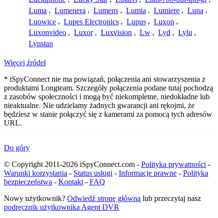
Luma
,
Lumenera
,
Lumens
,
Lumia
,
Lumiere
,
Luna
,
Luowice
,
Lupes Electronics
,
Lupus
,
Luxon
,
Luxonvideo
,
Luxor
,
Luxvision
,
Lw
,
Lyd
,
Lylu
,
Lynstan
Więcej źródeł
* iSpyConnect nie ma powiązań, połączenia ani stowarzyszenia z
produktami Longteam. Szczegóły połączenia podane tutaj pochodzą
z zasobów społeczności i mogą być niekompletne, niedokładne lub
nieaktualne. Nie udzielamy żadnych gwarancji ani rękojmi, że
będziesz w stanie połączyć się z kamerami za pomocą tych adresów
URL.
Do góry
© Copyright 2011-2026 iSpyConnect.com -
Polityka prywatności
-
Warunki korzystania
-
Status usługi
-
Informacje prawne
-
Polityka
bezpieczeństwa
-
Kontakt
-
FAQ
Nowy użytkownik?
Odwiedź stronę główną
lub przeczytaj nasz
podręcznik użytkownika Agent DVR