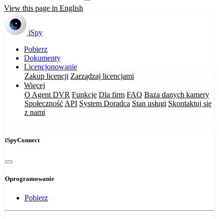
View this page in English
iSpy
Pobierz
Dokumenty
Licencjonowanie
Zakup licencji
Zarządzaj licencjami
Więcej
O Agent DVR
Funkcje
Dla firm
FAQ
Baza danych kamery
Społeczność
API
System Doradca
Stan usługi
Skontaktuj się
z nami
iSpyConnect
Oprogramowanie
Pobierz