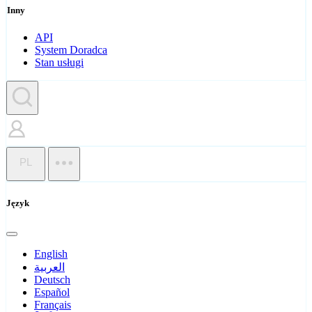
Inny
API
System Doradca
Stan usługi
PL
Język
English
العربية
Deutsch
Español
Français