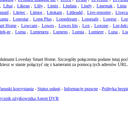
,
Lihai
,
Likean
,
Lilly
,
Limix
,
Lindata
,
Lindy
,
Linemak
,
Linia
iquid
,
Litetec
,
Litmor
,
Litokam
,
Littleadd
,
Live-reporter
,
Livec
anta
,
Lonestar
,
Long Plus
,
Longdream
,
Longsafe
,
Longse
,
Lon
art Home
,
Lowcam
,
Lowes
,
Lowes Iris
,
Lox
,
Loxone
,
Lpr-hd
iph-gr
,
Luma
,
Lumenera
,
Lumens
,
Lumia
,
Lumiere
,
Luna
,
Lu
roduktami Loveday Smart Home. Szczegóły połączenia podane tutaj poc
ędziesz w stanie połączyć się z kamerami za pomocą tych adresów URL
arunki korzystania
-
Status usługi
-
Informacje prawne
-
Polityka bezp
ęcznik użytkownika Agent DVR