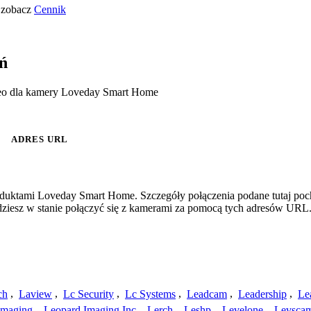
o zobacz
Cennik
ń
deo dla kamery Loveday Smart Home
ADRES URL
roduktami Loveday Smart Home. Szczegóły połączenia podane tutaj poc
ędziesz w stanie połączyć się z kamerami za pomocą tych adresów URL
ch
,
Laview
,
Lc Security
,
Lc Systems
,
Leadcam
,
Leadership
,
Le
Imaging
,
Leopard Imaging Inc
,
Lerch
,
Leshp
,
Levelone
,
Levsca