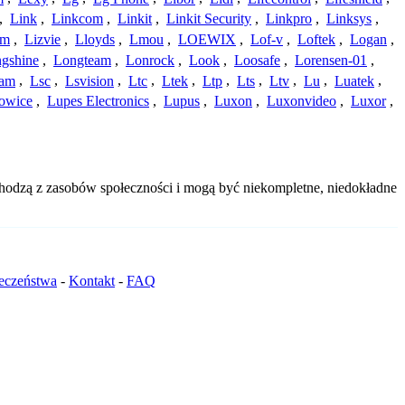
,
Link
,
Linkcom
,
Linkit
,
Linkit Security
,
Linkpro
,
Linksys
,
am
,
Lizvie
,
Lloyds
,
Lmou
,
LOEWIX
,
Lof-v
,
Loftek
,
Logan
,
gshine
,
Longteam
,
Lonrock
,
Look
,
Loosafe
,
Lorensen-01
,
cam
,
Lsc
,
Lsvision
,
Ltc
,
Ltek
,
Ltp
,
Lts
,
Ltv
,
Lu
,
Luatek
,
owice
,
Lupes Electronics
,
Lupus
,
Luxon
,
Luxonvideo
,
Luxor
,
hodzą z zasobów społeczności i mogą być niekompletne, niedokładne
.
ieczeństwa
-
Kontakt
-
FAQ