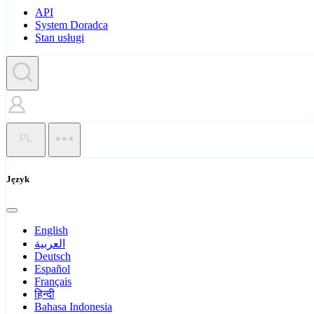
API
System Doradca
Stan usługi
PL
Język
English
العربية
Deutsch
Español
Français
हिन्दी
Bahasa Indonesia