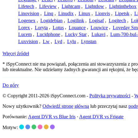
Lifetech
,
Lifeview
,
Lightcam
,
Lightdow
,
Lightinthebox
Linovision
,
Linq
,
Linudix
,
Linux
,
Lionvis
,
Lipetsk
,
L
Logenex
,
Logidebian
,
Logilink
,
Logisaf
,
Logitech
,
Lok
Lorex
,
Loryta
,
Lotus
,
Louance
,
Louwice
,
Loveday Sm
Lucem
,
Lucidphone
,
Lucky Star
,
Lukavi
,
Lum-700-bul-
Luxvision
,
Lw
,
Lyd
,
Lylu
,
Lynstan
Więcej źródeł
* iSpyConnect nie ma powiązań, połączenia ani stowarzyszenia z p
lub nieaktualne. Nie udzielamy żadnych gwarancji ani rękojmi, że b
Do góry
© Copyright 2011-2026 iSpyConnect.com -
Polityka prywatności
-
W
Nowy użytkownik?
Odwiedź stronę główną
lub przeczytaj nasz
podr
Porównanie:
Agent DVR vs Blue Iris
·
Agent DVR vs Frigate
Motyw: