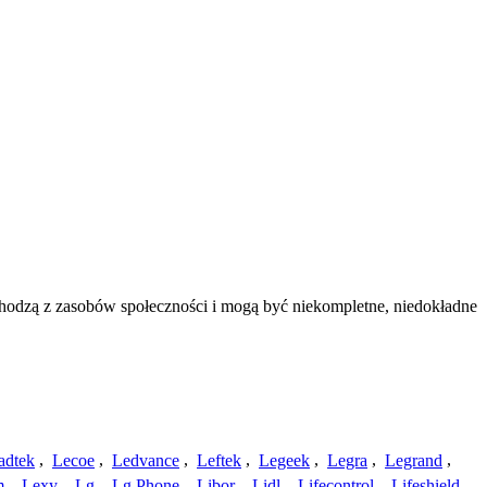
hodzą z zasobów społeczności i mogą być niekompletne, niedokładne
.
adtek
,
Lecoe
,
Ledvance
,
Leftek
,
Legeek
,
Legra
,
Legrand
,
m
,
Lexy
,
Lg
,
Lg Phone
,
Libor
,
Lidl
,
Lifecontrol
,
Lifeshield
,