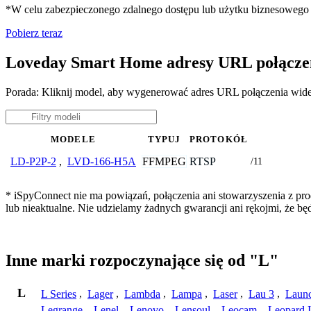
*W celu zabezpieczonego zdalnego dostępu lub użytku biznesoweg
Pobierz teraz
Loveday Smart Home adresy URL połącze
Porada: Kliknij model, aby wygenerować adres URL połączenia wi
MODELE
TYPUJ
PROTOKÓŁ
FFMPEG
RTSP
LD-P2P-2
,
LVD-166-H5A
/11
* iSpyConnect nie ma powiązań, połączenia ani stowarzyszenia z p
lub nieaktualne. Nie udzielamy żadnych gwarancji ani rękojmi, że b
Inne marki rozpoczynające się od "L"
L
L Series
,
Lager
,
Lambda
,
Lampa
,
Laser
,
Lau 3
,
Laun
Legrange
,
Lenel
,
Lenovo
,
Lensoul
,
Leocam
,
Leopard 