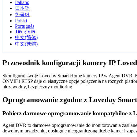
Italiano
日本語
한국어
Polski
Português
Tiếng Việt
中文(简体)
中文(繁體)
Przewodnik konfiguracji kamery IP Lov
Skonfiguruj swoje Loveday Smart Home kamery IP w Agent DVR. Nas
ONVIF i RTSP daje ci elastyczne opcje połączenia na różnych plat
niezawodny, bezpieczny monitoring.
Oprogramowanie zgodne z Loveday Smar
Pobierz darmowe oprogramowanie kompatybilne z 
Agent DVR to darmowe oprogramowanie do monitorowania zasilane sz
dowolnym urządzeniu, obsługuje nieograniczoną liczbę kamer i zape