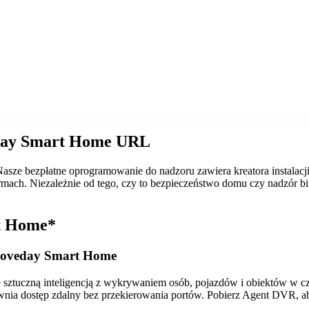
eday Smart Home URL
ze bezpłatne oprogramowanie do nadzoru zawiera kreatora instalac
formach. Niezależnie od tego, czy to bezpieczeństwo domu czy nadz
t Home*
Loveday Smart Home
tuczną inteligencją z wykrywaniem osób, pojazdów i obiektów w czas
wnia dostęp zdalny bez przekierowania portów. Pobierz Agent DVR, a