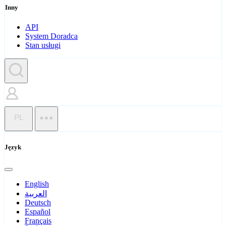
Inny
API
System Doradca
Stan usługi
PL
Język
English
العربية
Deutsch
Español
Français