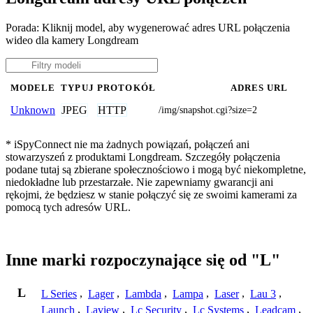
Porada: Kliknij model, aby wygenerować adres URL połączenia
wideo dla kamery Longdream
MODELE
TYPUJ
PROTOKÓŁ
ADRES URL
JPEG
HTTP
Unknown
/img/snapshot.cgi?size=2
* iSpyConnect nie ma żadnych powiązań, połączeń ani
stowarzyszeń z produktami Longdream. Szczegóły połączenia
podane tutaj są zbierane społecznościowo i mogą być niekompletne,
niedokładne lub przestarzałe. Nie zapewniamy gwarancji ani
rękojmi, że będziesz w stanie połączyć się ze swoimi kamerami za
pomocą tych adresów URL.
Inne marki rozpoczynające się od "L"
L
L Series
,
Lager
,
Lambda
,
Lampa
,
Laser
,
Lau 3
,
Launch
,
Laview
,
Lc Security
,
Lc Systems
,
Leadcam
,