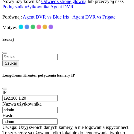
Nowy użytkownik?
Odwiedź stronę główną
lub przeczytaj nasz
Podręcznik użytkownika Agent DVR
Porównaj:
Agent DVR vs Blue Iris
·
Agent DVR vs Frigate
Motyw:
Szukaj
Szukaj
Longdream Kreator połączenia kamery IP
IP
Nazwa użytkownika
Hasło
Uwaga: Użyj swoich danych kamery, a nie logowania ispyconnect.
Te szczegóły są używane tylko lokalnie do generowania twojego