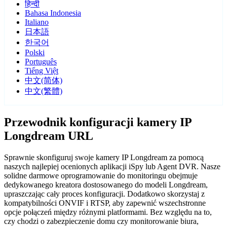
हिन्दी
Bahasa Indonesia
Italiano
日本語
한국어
Polski
Português
Tiếng Việt
中文(简体)
中文(繁體)
Przewodnik konfiguracji kamery IP
Longdream URL
Sprawnie skonfiguruj swoje kamery IP Longdream za pomocą
naszych najlepiej ocenionych aplikacji iSpy lub Agent DVR. Nasze
solidne darmowe oprogramowanie do monitoringu obejmuje
dedykowanego kreatora dostosowanego do modeli Longdream,
upraszczając cały proces konfiguracji. Dodatkowo skorzystaj z
kompatybilności ONVIF i RTSP, aby zapewnić wszechstronne
opcje połączeń między różnymi platformami. Bez względu na to,
czy chodzi o zabezpieczenie domu czy monitorowanie biura,