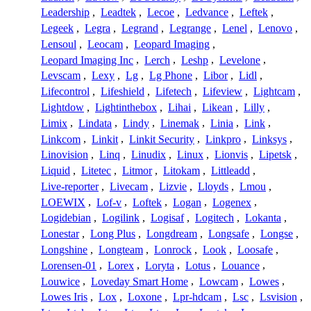
Leadership
,
Leadtek
,
Lecoe
,
Ledvance
,
Leftek
,
Legeek
,
Legra
,
Legrand
,
Legrange
,
Lenel
,
Lenovo
,
Lensoul
,
Leocam
,
Leopard Imaging
,
Leopard Imaging Inc
,
Lerch
,
Leshp
,
Levelone
,
Levscam
,
Lexy
,
Lg
,
Lg Phone
,
Libor
,
Lidl
,
Lifecontrol
,
Lifeshield
,
Lifetech
,
Lifeview
,
Lightcam
,
Lightdow
,
Lightinthebox
,
Lihai
,
Likean
,
Lilly
,
Limix
,
Lindata
,
Lindy
,
Linemak
,
Linia
,
Link
,
Linkcom
,
Linkit
,
Linkit Security
,
Linkpro
,
Linksys
,
Linovision
,
Linq
,
Linudix
,
Linux
,
Lionvis
,
Lipetsk
,
Liquid
,
Litetec
,
Litmor
,
Litokam
,
Littleadd
,
Live-reporter
,
Livecam
,
Lizvie
,
Lloyds
,
Lmou
,
LOEWIX
,
Lof-v
,
Loftek
,
Logan
,
Logenex
,
Logidebian
,
Logilink
,
Logisaf
,
Logitech
,
Lokanta
,
Lonestar
,
Long Plus
,
Longdream
,
Longsafe
,
Longse
,
Longshine
,
Longteam
,
Lonrock
,
Look
,
Loosafe
,
Lorensen-01
,
Lorex
,
Loryta
,
Lotus
,
Louance
,
Louwice
,
Loveday Smart Home
,
Lowcam
,
Lowes
,
Lowes Iris
,
Lox
,
Loxone
,
Lpr-hdcam
,
Lsc
,
Lsvision
,