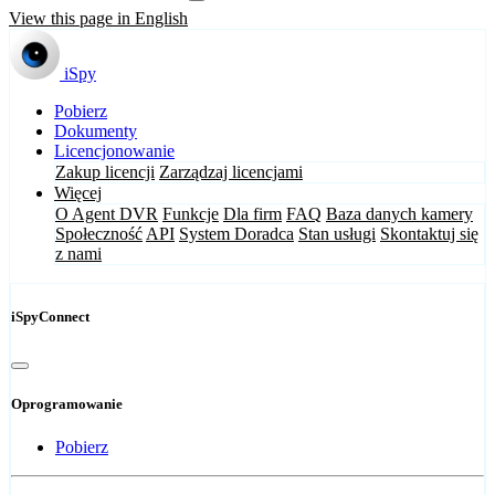
View this page in English
iSpy
Pobierz
Dokumenty
Licencjonowanie
Zakup licencji
Zarządzaj licencjami
Więcej
O Agent DVR
Funkcje
Dla firm
FAQ
Baza danych kamery
Społeczność
API
System Doradca
Stan usługi
Skontaktuj się
z nami
iSpyConnect
Oprogramowanie
Pobierz