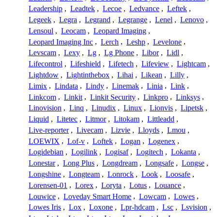
Leadership
,
Leadtek
,
Lecoe
,
Ledvance
,
Leftek
,
Legeek
,
Legra
,
Legrand
,
Legrange
,
Lenel
,
Lenovo
,
Lensoul
,
Leocam
,
Leopard Imaging
,
Leopard Imaging Inc
,
Lerch
,
Leshp
,
Levelone
,
Levscam
,
Lexy
,
Lg
,
Lg Phone
,
Libor
,
Lidl
,
Lifecontrol
,
Lifeshield
,
Lifetech
,
Lifeview
,
Lightcam
,
Lightdow
,
Lightinthebox
,
Lihai
,
Likean
,
Lilly
,
Limix
,
Lindata
,
Lindy
,
Linemak
,
Linia
,
Link
,
Linkcom
,
Linkit
,
Linkit Security
,
Linkpro
,
Linksys
,
Linovision
,
Linq
,
Linudix
,
Linux
,
Lionvis
,
Lipetsk
,
Liquid
,
Litetec
,
Litmor
,
Litokam
,
Littleadd
,
Live-reporter
,
Livecam
,
Lizvie
,
Lloyds
,
Lmou
,
LOEWIX
,
Lof-v
,
Loftek
,
Logan
,
Logenex
,
Logidebian
,
Logilink
,
Logisaf
,
Logitech
,
Lokanta
,
Lonestar
,
Long Plus
,
Longdream
,
Longsafe
,
Longse
,
Longshine
,
Longteam
,
Lonrock
,
Look
,
Loosafe
,
Lorensen-01
,
Lorex
,
Loryta
,
Lotus
,
Louance
,
Louwice
,
Loveday Smart Home
,
Lowcam
,
Lowes
,
Lowes Iris
,
Lox
,
Loxone
,
Lpr-hdcam
,
Lsc
,
Lsvision
,