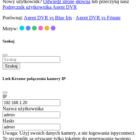
Nowy użytkownik?
Odwiedź stronę główną
lub przeczytaj nasz
Podręcznik użytkownika Agent DVR
Porównaj:
Agent DVR vs Blue Iris
·
Agent DVR vs Frigate
Motyw:
Szukaj
Szukaj
Ltek Kreator połączenia kamery IP
IP
Nazwa użytkownika
Hasło
Uwaga: Użyj swoich danych kamery, a nie logowania ispyconnect.
Te szczegóły są używane tylko lokalnie do generowania twojego