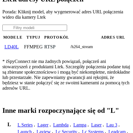
Porada: Kliknij model, aby wygenerować adres URL połączenia
wideo dla kamery Ltek
MODELE
TYPUJ
PROTOKÓŁ
ADRES URL
FFMPEG
RTSP
LD40L
/h264_stream
* iSpyConnect nie ma żadnych powiązań, połączeń ani
stowarzyszeń z produktami Ltek. Szczegóły połączenia podane tutaj
są zbierane społecznościowo i mogą być niekompletne, niedokładne
lub przestarzałe. Nie zapewniamy gwarancji ani rękojmi, że
będziesz w stanie połączyć się ze swoimi kamerami za pomocą tych
adresów URL.
Inne marki rozpoczynające się od "L"
L
L Series
,
Lager
,
Lambda
,
Lampa
,
Laser
,
Lau 3
,
Launch
,
Laview
,
Lc Security
,
Lc Systems
,
Leadcam
,