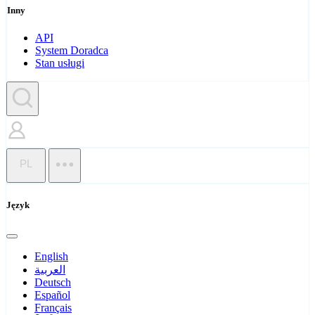
Inny
API
System Doradca
Stan usługi
PL
Język
English
العربية
Deutsch
Español
Français