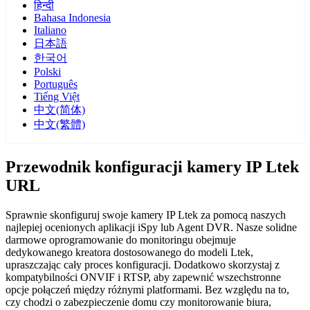
हिन्दी
Bahasa Indonesia
Italiano
日本語
한국어
Polski
Português
Tiếng Việt
中文(简体)
中文(繁體)
Przewodnik konfiguracji kamery IP Ltek
URL
Sprawnie skonfiguruj swoje kamery IP Ltek za pomocą naszych
najlepiej ocenionych aplikacji iSpy lub Agent DVR. Nasze solidne
darmowe oprogramowanie do monitoringu obejmuje
dedykowanego kreatora dostosowanego do modeli Ltek,
upraszczając cały proces konfiguracji. Dodatkowo skorzystaj z
kompatybilności ONVIF i RTSP, aby zapewnić wszechstronne
opcje połączeń między różnymi platformami. Bez względu na to,
czy chodzi o zabezpieczenie domu czy monitorowanie biura,