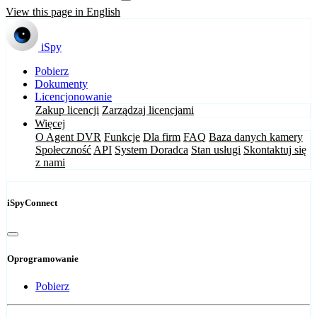
View this page in English
iSpy
Pobierz
Dokumenty
Licencjonowanie
Zakup licencji
Zarządzaj licencjami
Więcej
O Agent DVR
Funkcje
Dla firm
FAQ
Baza danych kamery
Społeczność
API
System Doradca
Stan usługi
Skontaktuj się
z nami
iSpyConnect
Oprogramowanie
Pobierz