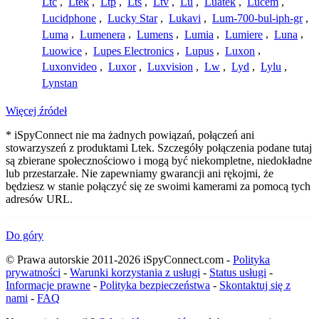
Ltc
,
Ltek
,
Ltp
,
Lts
,
Ltv
,
Lu
,
Luatek
,
Lucem
,
Lucidphone
,
Lucky Star
,
Lukavi
,
Lum-700-bul-iph-gr
,
Luma
,
Lumenera
,
Lumens
,
Lumia
,
Lumiere
,
Luna
,
Luowice
,
Lupes Electronics
,
Lupus
,
Luxon
,
Luxonvideo
,
Luxor
,
Luxvision
,
Lw
,
Lyd
,
Lylu
,
Lynstan
Więcej źródeł
* iSpyConnect nie ma żadnych powiązań, połączeń ani
stowarzyszeń z produktami Ltek. Szczegóły połączenia podane tutaj
są zbierane społecznościowo i mogą być niekompletne, niedokładne
lub przestarzałe. Nie zapewniamy gwarancji ani rękojmi, że
będziesz w stanie połączyć się ze swoimi kamerami za pomocą tych
adresów URL.
Do góry
© Prawa autorskie 2011-2026 iSpyConnect.com -
Polityka
prywatności
-
Warunki korzystania z usługi
-
Status usługi
-
Informacje prawne
-
Polityka bezpieczeństwa
-
Skontaktuj się z
nami
-
FAQ