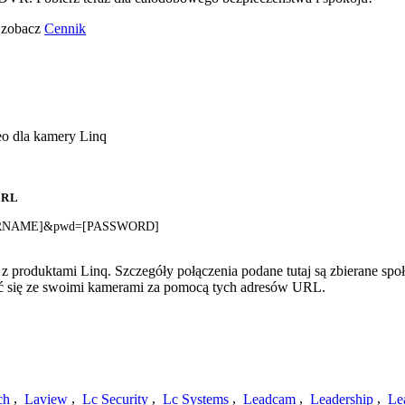
o zobacz
Cennik
eo dla kamery Linq
URL
[USERNAME]&pwd=[PASSWORD]
 produktami Linq. Szczegóły połączenia podane tutaj są zbierane społ
zyć się ze swoimi kamerami za pomocą tych adresów URL.
ch
,
Laview
,
Lc Security
,
Lc Systems
,
Leadcam
,
Leadership
,
Le