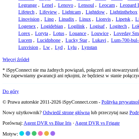
Legrange
,
Lenel
,
Lenovo
,
Lensoul
,
Leocam
,
Leopard 
Lifetech
,
Lifeview
,
Lightcam
,
Lightdow
,
Lightinthebox
Linovision
,
Linq
,
Linudix
,
Linux
,
Lionvis
,
Lipetsk
,
L
Logenex
,
Logidebian
,
Logilink
,
Logisaf
,
Logitech
,
Lok
Lorex
,
Loryta
,
Lotus
,
Louance
,
Louwice
,
Loveday Sm
Lucem
,
Lucidphone
,
Lucky Star
,
Lukavi
,
Lum-700-bul-
Luxvision
,
Lw
,
Lyd
,
Lylu
,
Lynstan
Więcej źródeł
* iSpyConnect nie ma żadnych powiązań, połączeń ani stowarzyszeń z
Nie zapewniamy gwarancji ani rękojmi, że będziesz w stanie połąc
Do góry
© Prawa autorskie 2011-2026 iSpyConnect.com -
Polityka prywatnoś
Nowy użytkownik?
Odwiedź stronę główną
lub przeczytaj nasz
Podr
Porównaj:
Agent DVR vs Blue Iris
·
Agent DVR vs Frigate
Motyw: