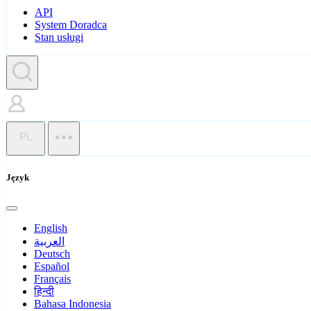
API
System Doradca
Stan usługi
PL
Język
English
العربية
Deutsch
Español
Français
हिन्दी
Bahasa Indonesia