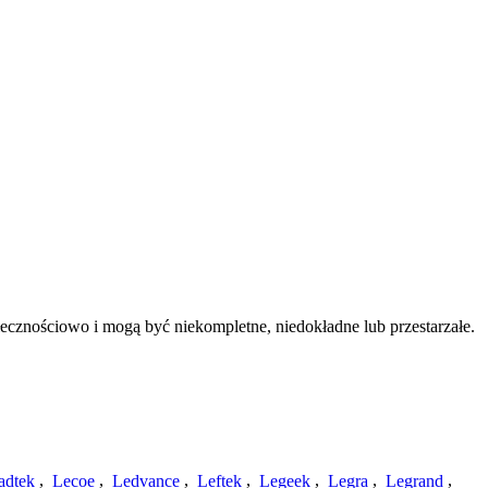
ecznościowo i mogą być niekompletne, niedokładne lub przestarzałe.
adtek
,
Lecoe
,
Ledvance
,
Leftek
,
Legeek
,
Legra
,
Legrand
,