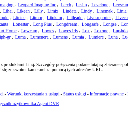
Imaging
,
Leopard Imaging Inc
,
Lerch
,
Leshp
,
Levelone
,
Levsca
,
Lihai
,
Likean
,
Lilly
,
Limix
,
Lindata
,
Lindy
,
Linemak
,
Linia
iquid
,
Litetec
,
Litmor
,
Litokam
,
Littleadd
,
Live-reporter
,
Livec
anta
,
Lonestar
,
Long Plus
,
Longdream
,
Longsafe
,
Longse
,
Lon
art Home
,
Lowcam
,
Lowes
,
Lowes Iris
,
Lox
,
Loxone
,
Lpr-hd
iph-gr
,
Luma
,
Lumenera
,
Lumens
,
Lumia
,
Lumiere
,
Luna
,
Lu
 produktami Linq. Szczegóły połączenia podane tutaj są zbierane społ
zyć się ze swoimi kamerami za pomocą tych adresów URL.
ci
-
Warunki korzystania z usługi
-
Status usługi
-
Informacje prawne
-
ęcznik użytkownika Agent DVR