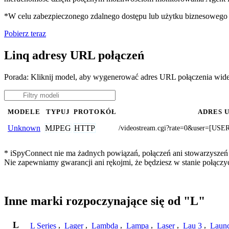
*W celu zabezpieczonego zdalnego dostępu lub użytku biznesoweg
Pobierz teraz
Linq adresy URL połączeń
Porada: Kliknij model, aby wygenerować adres URL połączenia wid
MODELE
TYPUJ
PROTOKÓŁ
ADRES 
MJPEG
HTTP
Unknown
/videostream.cgi?rate=0&user=
* iSpyConnect nie ma żadnych powiązań, połączeń ani stowarzyszeń z
Nie zapewniamy gwarancji ani rękojmi, że będziesz w stanie połąc
Inne marki rozpoczynające się od "L"
L
L Series
,
Lager
,
Lambda
,
Lampa
,
Laser
,
Lau 3
,
Laun