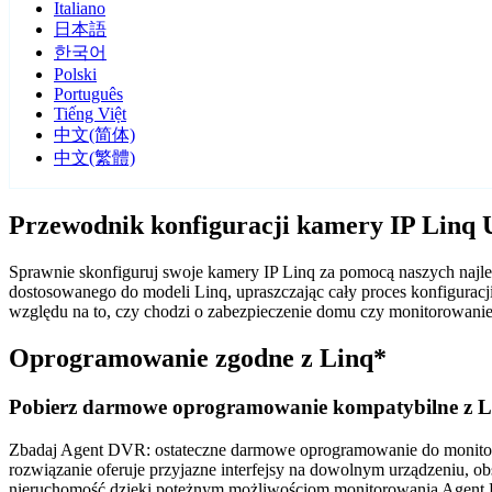
Italiano
日本語
한국어
Polski
Português
Tiếng Việt
中文(简体)
中文(繁體)
Przewodnik konfiguracji kamery IP Linq
Sprawnie skonfiguruj swoje kamery IP Linq za pomocą naszych najl
dostosowanego do modeli Linq, upraszczając cały proces konfigura
względu na to, czy chodzi o zabezpieczenie domu czy monitorowani
Oprogramowanie zgodne z Linq*
Pobierz darmowe oprogramowanie kompatybilne z L
Zbadaj Agent DVR: ostateczne darmowe oprogramowanie do monitorin
rozwiązanie oferuje przyjazne interfejsy na dowolnym urządzeniu, ob
nieruchomość dzięki potężnym możliwościom monitorowania Agent D