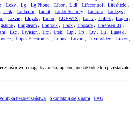
m
,
Lexy
,
Lg
,
Lg Phone
,
Libor
,
Lidl
,
Lifecontrol
,
Lifeshield
,
,
Link
,
Linkcom
,
Linkit
,
Linkit Security
,
Linkpro
,
Linksys
,
am
,
Lizvie
,
Lloyds
,
Lmou
,
LOEWIX
,
Lof-v
,
Loftek
,
Logan
,
gshine
,
Longteam
,
Lonrock
,
Look
,
Loosafe
,
Lorensen-01
,
cam
,
Lsc
,
Lsvision
,
Ltc
,
Ltek
,
Ltp
,
Lts
,
Ltv
,
Lu
,
Luatek
,
owice
,
Lupes Electronics
,
Lupus
,
Luxon
,
Luxonvideo
,
Luxor
,
ecznościowo i mogą być niekompletne, niedokładne lub przestarzałe.
Polityka bezpieczeństwa
-
Skontaktuj się z nami
-
FAQ