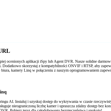
 URL
epiej ocenionych aplikacji iSpy lub Agent DVR. Nasze solidne darm
cji. Dodatkowo skorzystaj z kompatybilności ONVIF i RTSP, aby zape
e biura, kamery Linq w połączeniu z naszym oprogramowaniem zapewni
inq
gu AI. Instaluj i uzyskuj dostęp do wykrywania w czasie rzeczywis
sługuje nieograniczoną liczbę kamer i upraszcza zdalny dostęp bez ko
VR. Pobierz teraz dla całodobowego bezpieczeństwa i spokoju!