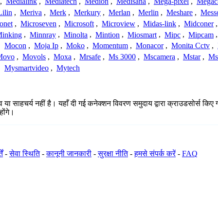
,
Medialink
,
Mediatech
,
Medion
,
Medisana
,
Mega-pixel
,
Mega
Lilin
,
Meriva
,
Merk
,
Merkury
,
Merlan
,
Merlin
,
Meshare
,
Mess
onet
,
Microseven
,
Microsoft
,
Microview
,
Midas-link
,
Midconer
inking
,
Minnray
,
Minolta
,
Mintion
,
Miosmart
,
Mipc
,
Mipcam
,
Mocon
,
Moja Ip
,
Moko
,
Momentum
,
Monacor
,
Monita Cctv
,
Movo
,
Movols
,
Moxa
,
Mrsafe
,
Ms 3000
,
Mscamera
,
Mstar
,
Ms
,
Mysmartvideo
,
Mytech
 साहचर्य नहीं है। यहाँ दी गई कनेक्शन विवरण समुदाय द्वारा क्राउडसोर्स किए गए ह
ोंगे।
ें
-
सेवा स्थिति
-
कानूनी जानकारी
-
सुरक्षा नीति
-
हमसे संपर्क करें
-
FAQ