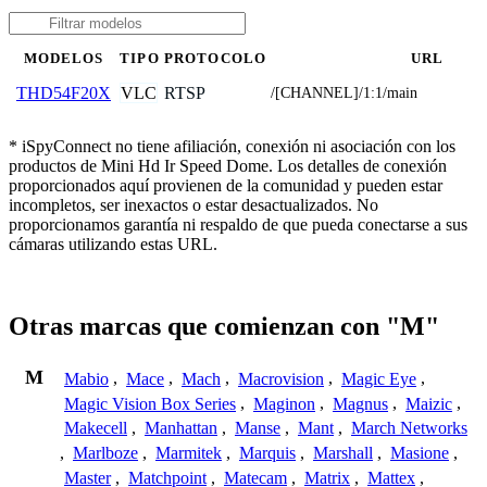
MODELOS
TIPO
PROTOCOLO
URL
VLC
RTSP
THD54F20X
/[CHANNEL]/1:1/main
* iSpyConnect no tiene afiliación, conexión ni asociación con los
productos de Mini Hd Ir Speed Dome. Los detalles de conexión
proporcionados aquí provienen de la comunidad y pueden estar
incompletos, ser inexactos o estar desactualizados. No
proporcionamos garantía ni respaldo de que pueda conectarse a sus
cámaras utilizando estas URL.
Otras marcas que comienzan con "M"
M
Mabio
,
Mace
,
Mach
,
Macrovision
,
Magic Eye
,
Magic Vision Box Series
,
Maginon
,
Magnus
,
Maizic
,
Makecell
,
Manhattan
,
Manse
,
Mant
,
March Networks
,
Marlboze
,
Marmitek
,
Marquis
,
Marshall
,
Masione
,
Master
,
Matchpoint
,
Matecam
,
Matrix
,
Mattex
,