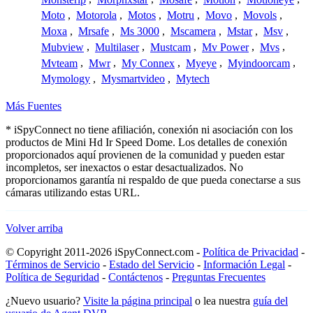
Moto
,
Motorola
,
Motos
,
Motru
,
Movo
,
Movols
,
Moxa
,
Mrsafe
,
Ms 3000
,
Mscamera
,
Mstar
,
Msv
,
Mubview
,
Multilaser
,
Mustcam
,
Mv Power
,
Mvs
,
Mvteam
,
Mwr
,
My Connex
,
Myeye
,
Myindoorcam
,
Mymology
,
Mysmartvideo
,
Mytech
Más Fuentes
* iSpyConnect no tiene afiliación, conexión ni asociación con los
productos de Mini Hd Ir Speed Dome. Los detalles de conexión
proporcionados aquí provienen de la comunidad y pueden estar
incompletos, ser inexactos o estar desactualizados. No
proporcionamos garantía ni respaldo de que pueda conectarse a sus
cámaras utilizando estas URL.
Volver arriba
© Copyright 2011-2026 iSpyConnect.com -
Política de Privacidad
-
Términos de Servicio
-
Estado del Servicio
-
Información Legal
-
Política de Seguridad
-
Contáctenos
-
Preguntas Frecuentes
¿Nuevo usuario?
Visite la página principal
o lea nuestra
guía del