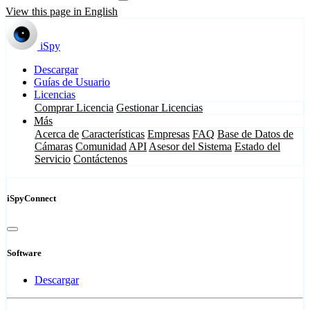
View this page in English
iSpy
Descargar
Guías de Usuario
Licencias
Comprar Licencia
Gestionar Licencias
Más
Acerca de
Características
Empresas
FAQ
Base de Datos de
Cámaras
Comunidad
API
Asesor del Sistema
Estado del
Servicio
Contáctenos
iSpyConnect
Software
Descargar