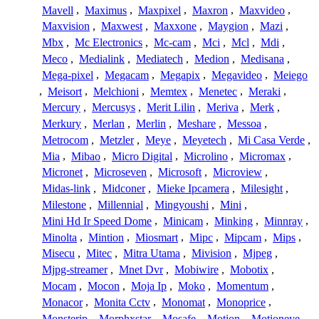
Mavell
,
Maximus
,
Maxpixel
,
Maxron
,
Maxvideo
,
Maxvision
,
Maxwest
,
Maxxone
,
Maygion
,
Mazi
,
Mbx
,
Mc Electronics
,
Mc-cam
,
Mci
,
Mcl
,
Mdi
,
Meco
,
Medialink
,
Mediatech
,
Medion
,
Medisana
,
Mega-pixel
,
Megacam
,
Megapix
,
Megavideo
,
Meiego
,
Meisort
,
Melchioni
,
Memtex
,
Menetec
,
Meraki
,
Mercury
,
Mercusys
,
Merit Lilin
,
Meriva
,
Merk
,
Merkury
,
Merlan
,
Merlin
,
Meshare
,
Messoa
,
Metrocom
,
Metzler
,
Meye
,
Meyetech
,
Mi Casa Verde
,
Mia
,
Mibao
,
Micro Digital
,
Microlino
,
Micromax
,
Micronet
,
Microseven
,
Microsoft
,
Microview
,
Midas-link
,
Midconer
,
Mieke Ipcamera
,
Milesight
,
Milestone
,
Millennial
,
Mingyoushi
,
Mini
,
Mini Hd Ir Speed Dome
,
Minicam
,
Minking
,
Minnray
,
Minolta
,
Mintion
,
Miosmart
,
Mipc
,
Mipcam
,
Mips
,
Misecu
,
Mitec
,
Mitra Utama
,
Mivision
,
Mjpeg
,
Mjpg-streamer
,
Mnet Dvr
,
Mobiwire
,
Mobotix
,
Mocam
,
Mocon
,
Moja Ip
,
Moko
,
Momentum
,
Monacor
,
Monita Cctv
,
Monomat
,
Monoprice
,
Monsterip
,
Morphxstar
,
Mosafe
,
Motion
,
Motioneye
,