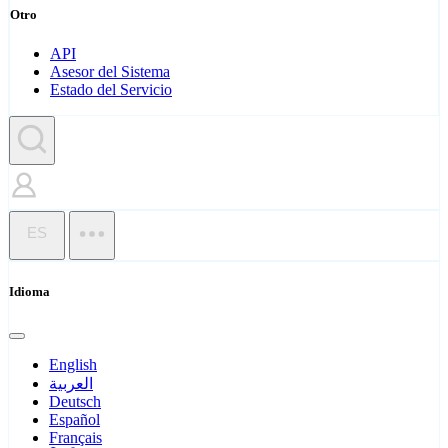
Otro
API
Asesor del Sistema
Estado del Servicio
ES
Idioma
English
العربية
Deutsch
Español
Français