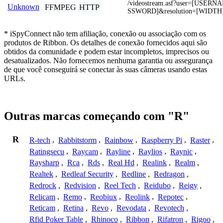
/videostream.asf?user=[USER
Unknown
FFMPEG
HTTP
SSWORD]&resolution=[WIDTH
* iSpyConnect não tem afiliação, conexão ou associação com os
produtos de Ribbon. Os detalhes de conexão fornecidos aqui são
obtidos da comunidade e podem estar incompletos, imprecisos ou
desatualizados. Não fornecemos nenhuma garantia ou assegurança
de que você conseguirá se conectar às suas câmeras usando estas
URLs.
Outras marcas começando com "R"
R
R-tech
,
Rabbitstorm
,
Rainbow
,
Raspberry Pi
,
Raster
,
Ratingsecu
,
Raycam
,
Rayline
,
Raylios
,
Raynic
,
Raysharp
,
Rca
,
Rds
,
Real Hd
,
Realink
,
Realm
,
Realtek
,
Redleaf Security
,
Redline
,
Redragon
,
Redrock
,
Redvision
,
Reel Tech
,
Reidubo
,
Reigy
,
Relicam
,
Remo
,
Reobiux
,
Reolink
,
Repotec
,
Reticam
,
Retina
,
Revo
,
Revodata
,
Revotech
,
Rfid Poker Table
,
Rhinoco
,
Ribbon
,
Rifatron
,
Rigoo
,