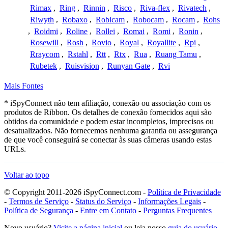
Rimax
,
Ring
,
Rinnin
,
Risco
,
Riva-flex
,
Rivatech
,
Riwyth
,
Robaxo
,
Robicam
,
Robocam
,
Rocam
,
Rohs
,
Roidmi
,
Roline
,
Rollei
,
Romai
,
Romi
,
Ronin
,
Rosewill
,
Rosh
,
Rovio
,
Royal
,
Royallite
,
Rpi
,
Rraycom
,
Rstahl
,
Rtt
,
Rtx
,
Rua
,
Ruang Tamu
,
Rubetek
,
Ruisvision
,
Runyan Gate
,
Rvi
Mais Fontes
* iSpyConnect não tem afiliação, conexão ou associação com os
produtos de Ribbon. Os detalhes de conexão fornecidos aqui são
obtidos da comunidade e podem estar incompletos, imprecisos ou
desatualizados. Não fornecemos nenhuma garantia ou assegurança
de que você conseguirá se conectar às suas câmeras usando estas
URLs.
Voltar ao topo
© Copyright 2011-2026 iSpyConnect.com -
Política de Privacidade
-
Termos de Serviço
-
Status do Serviço
-
Informações Legais
-
Política de Segurança
-
Entre em Contato
-
Perguntas Frequentes
Novo usuário?
Visite a página inicial
ou leia nosso
guia do usuário