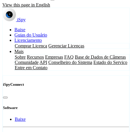
View this page in English
iSpy
Baixe
Guias do Usuário
Licenciamento
Comprar Licença
Gerenciar Licenças
Mais
Sobre
Recursos
Empresas
FAQ
Base de Dados de Câmeras
Comunidade
API
Conselheiro do Sistema
Estado do Serviço
Entre em Contato
iSpyConnect
Software
Baixe