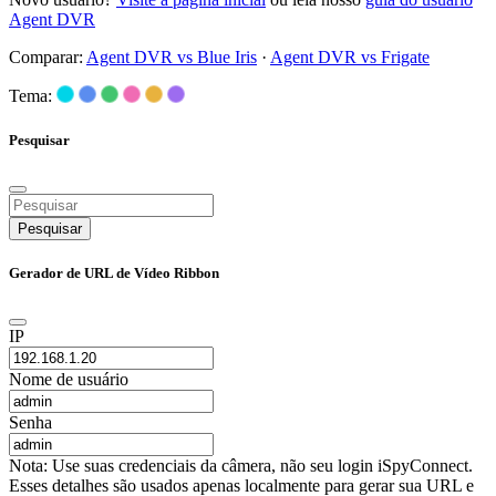
Agent DVR
Comparar:
Agent DVR vs Blue Iris
·
Agent DVR vs Frigate
Tema:
Pesquisar
Pesquisar
Gerador de URL de Vídeo Ribbon
IP
Nome de usuário
Senha
Nota: Use suas credenciais da câmera, não seu login iSpyConnect.
Esses detalhes são usados apenas localmente para gerar sua URL e