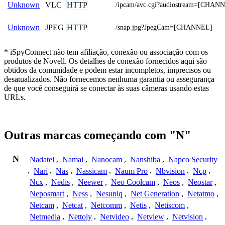
VLC
HTTP
Unknown
/ipcam/avc.cgi?audiostream=[CHAN
JPEG
HTTP
Unknown
/snap.jpg?JpegCam=[CHANNEL]
* iSpyConnect não tem afiliação, conexão ou associação com os
produtos de Novell. Os detalhes de conexão fornecidos aqui são
obtidos da comunidade e podem estar incompletos, imprecisos ou
desatualizados. Não fornecemos nenhuma garantia ou assegurança
de que você conseguirá se conectar às suas câmeras usando estas
URLs.
Outras marcas começando com "N"
N
Nadatel
,
Namai
,
Nanocam
,
Nanshiba
,
Napco Security
,
Nari
,
Nas
,
Nassicam
,
Naum Pro
,
Nbvision
,
Ncp
,
Ncx
,
Nedis
,
Neewer
,
Neo Coolcam
,
Neos
,
Neostar
,
Neposmart
,
Ness
,
Nesuniq
,
Net Generation
,
Netatmo
,
Netcam
,
Netcat
,
Netcomm
,
Netis
,
Netiscom
,
Netmedia
,
Nettoly
,
Netvideo
,
Netview
,
Netvision
,