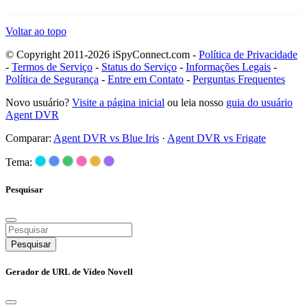
Voltar ao topo
© Copyright 2011-2026 iSpyConnect.com -
Política de Privacidade
-
Termos de Serviço
-
Status do Serviço
-
Informações Legais
-
Política de Segurança
-
Entre em Contato
-
Perguntas Frequentes
Novo usuário?
Visite a página inicial
ou leia nosso
guia do usuário
Agent DVR
Comparar:
Agent DVR vs Blue Iris
·
Agent DVR vs Frigate
Tema:
Pesquisar
Pesquisar
Gerador de URL de Vídeo Novell