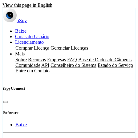
View this page in English
iSpy
Baixe
Guias do Usuário
Licenciamento
Comprar Licença
Gerenciar Licenças
Mais
Sobre
Recursos
Empresas
FAQ
Base de Dados de Câmeras
Comunidade
API
Conselheiro do Sistema
Estado do Serviço
Entre em Contato
iSpyConnect
Software
Baixe