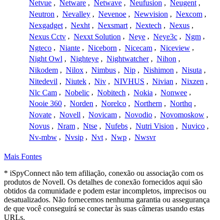
Netvue
,
Netware
,
Netwave
,
Neufusion
,
Neugent
,
Neutron
,
Nevalley
,
Nevenoe
,
Newvision
,
Nexcom
,
Nexgadget
,
Nexht
,
Nexsmart
,
Nextech
,
Nexus
,
Nexus Cctv
,
Nexxt Solution
,
Neye
,
Neye3c
,
Ngm
,
Ngteco
,
Niante
,
Niceborn
,
Nicecam
,
Niceview
,
Night Owl
,
Nighteye
,
Nightwatcher
,
Nihon
,
Nikodem
,
Nilox
,
Nimbus
,
Nip
,
Nishimon
,
Nisuta
,
Nitedevil
,
Niutek
,
Niv
,
NIVHUS
,
Nivian
,
Nixzen
,
Nlc Cam
,
Nobelic
,
Nobitech
,
Nokia
,
Nonwee
,
Nooie 360
,
Norden
,
Norelco
,
Northern
,
Northq
,
Novate
,
Novell
,
Novicam
,
Novodio
,
Novomoskow
,
Novus
,
Nram
,
Ntse
,
Nufebs
,
Nutri Vision
,
Nuvico
,
Nv-mbw
,
Nvsip
,
Nvt
,
Nwp
,
Nwsvr
Mais Fontes
* iSpyConnect não tem afiliação, conexão ou associação com os
produtos de Novell. Os detalhes de conexão fornecidos aqui são
obtidos da comunidade e podem estar incompletos, imprecisos ou
desatualizados. Não fornecemos nenhuma garantia ou assegurança
de que você conseguirá se conectar às suas câmeras usando estas
URLs.