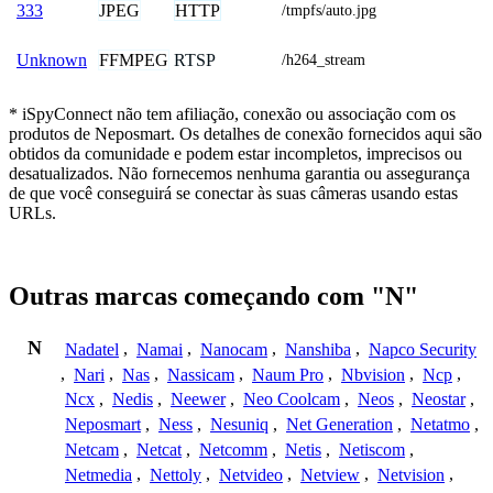
JPEG
HTTP
333
/tmpfs/auto.jpg
FFMPEG
RTSP
Unknown
/h264_stream
* iSpyConnect não tem afiliação, conexão ou associação com os
produtos de Neposmart. Os detalhes de conexão fornecidos aqui são
obtidos da comunidade e podem estar incompletos, imprecisos ou
desatualizados. Não fornecemos nenhuma garantia ou assegurança
de que você conseguirá se conectar às suas câmeras usando estas
URLs.
Outras marcas começando com "N"
N
Nadatel
,
Namai
,
Nanocam
,
Nanshiba
,
Napco Security
,
Nari
,
Nas
,
Nassicam
,
Naum Pro
,
Nbvision
,
Ncp
,
Ncx
,
Nedis
,
Neewer
,
Neo Coolcam
,
Neos
,
Neostar
,
Neposmart
,
Ness
,
Nesuniq
,
Net Generation
,
Netatmo
,
Netcam
,
Netcat
,
Netcomm
,
Netis
,
Netiscom
,
Netmedia
,
Nettoly
,
Netvideo
,
Netview
,
Netvision
,