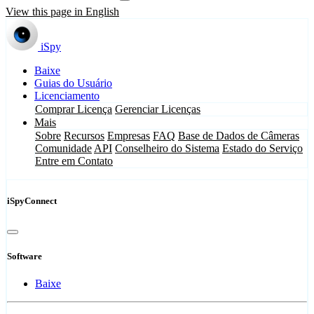
View this page in English
iSpy
Baixe
Guias do Usuário
Licenciamento
Comprar Licença
Gerenciar Licenças
Mais
Sobre
Recursos
Empresas
FAQ
Base de Dados de Câmeras
Comunidade
API
Conselheiro do Sistema
Estado do Serviço
Entre em Contato
iSpyConnect
Software
Baixe