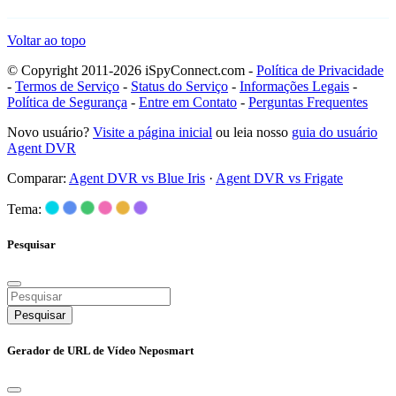
Voltar ao topo
© Copyright 2011-2026 iSpyConnect.com -
Política de Privacidade
-
Termos de Serviço
-
Status do Serviço
-
Informações Legais
-
Política de Segurança
-
Entre em Contato
-
Perguntas Frequentes
Novo usuário?
Visite a página inicial
ou leia nosso
guia do usuário
Agent DVR
Comparar:
Agent DVR vs Blue Iris
·
Agent DVR vs Frigate
Tema:
Pesquisar
Pesquisar
Gerador de URL de Vídeo Neposmart