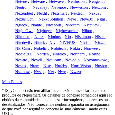
Netvue
,
Netware
,
Netwave
,
Neufusion
,
Neugent
,
Neutron
,
Nevalley
,
Nevenoe
,
Newvision
,
Nexcom
,
Nexgadget
,
Nexht
,
Nexsmart
,
Nextech
,
Nexus
,
Nexus Cctv
,
Nexxt Solution
,
Neye
,
Neye3c
,
Ngm
,
Ngteco
,
Niante
,
Niceborn
,
Nicecam
,
Niceview
,
Night Owl
,
Nighteye
,
Nightwatcher
,
Nihon
,
Nikodem
,
Nilox
,
Nimbus
,
Nip
,
Nishimon
,
Nisuta
,
Nitedevil
,
Niutek
,
Niv
,
NIVHUS
,
Nivian
,
Nixzen
,
Nlc Cam
,
Nobelic
,
Nobitech
,
Nokia
,
Nonwee
,
Nooie 360
,
Norden
,
Norelco
,
Northern
,
Northq
,
Novate
,
Novell
,
Novicam
,
Novodio
,
Novomoskow
,
Novus
,
Nram
,
Ntse
,
Nufebs
,
Nutri Vision
,
Nuvico
,
Nv-mbw
,
Nvsip
,
Nvt
,
Nwp
,
Nwsvr
Mais Fontes
* iSpyConnect não tem afiliação, conexão ou associação com os
produtos de Neposmart. Os detalhes de conexão fornecidos aqui são
obtidos da comunidade e podem estar incompletos, imprecisos ou
desatualizados. Não fornecemos nenhuma garantia ou assegurança
de que você conseguirá se conectar às suas câmeras usando estas
URLs.