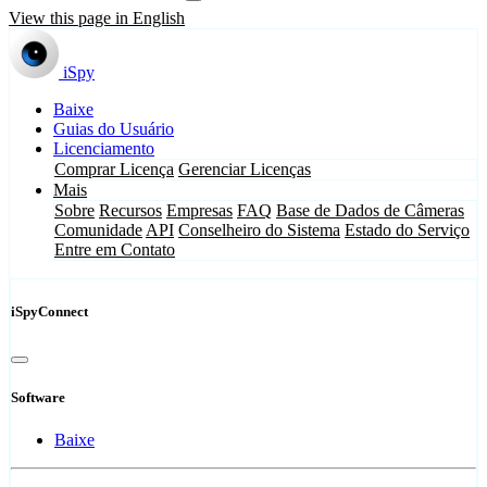
View this page in English
iSpy
Baixe
Guias do Usuário
Licenciamento
Comprar Licença
Gerenciar Licenças
Mais
Sobre
Recursos
Empresas
FAQ
Base de Dados de Câmeras
Comunidade
API
Conselheiro do Sistema
Estado do Serviço
Entre em Contato
iSpyConnect
Software
Baixe