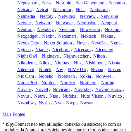
Neposmart
,
Ness
,
Nesuniq
,
Net Generation
,
Netatmo
,
Netcam
,
Netcat
,
Netcomm
,
Netis
,
Netiscom
,
Netmedia
,
Nettoly
,
Netvideo
,
Netview
,
Netvision
,
Netvue
,
Netware
,
Netwave
,
Neufusion
,
Neugent
,
Neutron
,
Nevalley
,
Nevenoe
,
Newvision
,
Nexcom
,
Nexgadget
,
Nexht
,
Nexsmart
,
Nextech
,
Nexus
,
Nexus Cctv
,
Nexxt Solution
,
Neye
,
Neye3c
,
Ngm
,
Ngteco
,
Niante
,
Niceborn
,
Nicecam
,
Niceview
,
Night Owl
,
Nighteye
,
Nightwatcher
,
Nihon
,
Nikodem
,
Nilox
,
Nimbus
,
Nip
,
Nishimon
,
Nisuta
,
Nitedevil
,
Niutek
,
Niv
,
NIVHUS
,
Nivian
,
Nixzen
,
Nlc Cam
,
Nobelic
,
Nobitech
,
Nokia
,
Nonwee
,
Nooie 360
,
Norden
,
Norelco
,
Northern
,
Northq
,
Novate
,
Novell
,
Novicam
,
Novodio
,
Novomoskow
,
Novus
,
Nram
,
Ntse
,
Nufebs
,
Nutri Vision
,
Nuvico
,
Nv-mbw
,
Nvsip
,
Nvt
,
Nwp
,
Nwsvr
Mais Fontes
* iSpyConnect não tem afiliação, conexão ou associação com os
produtos da Nanocam. Os detalhes de conexão fornecidos aqui são