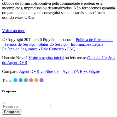
obtidos de forma colaborativa pela comunidade e podem estar
incompletos, imprecisos ou desatualizados. Não fornecemos garantia
ou garantia de que você conseguirá se conectar às suas câmeras
usando esses URLs.
Voltar ao topo
© Copyright 2011-2026 iSpyConnect.com -
Política de Privacidade
-
Termos de Serviço
-
Status do Serviço
-
Informações Legais
-
Política de Segurança
-
Fale Conosco
-
FAQ
Usuário Novo?
Visite a página inicial
ou leia nosso
Guia do Usuário
do Agent DVR
Compare:
Agent DVR vs Blue Iris
·
Agent DVR vs Frigate
Tema:
Pesquisar
Pesquisar