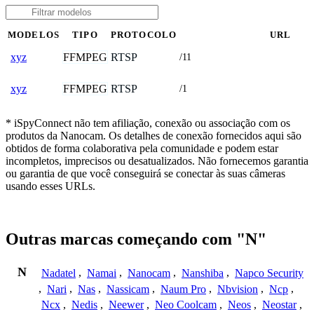
MODELOS
TIPO
PROTOCOLO
URL
FFMPEG
RTSP
xyz
/11
FFMPEG
RTSP
xyz
/1
* iSpyConnect não tem afiliação, conexão ou associação com os
produtos da Nanocam. Os detalhes de conexão fornecidos aqui são
obtidos de forma colaborativa pela comunidade e podem estar
incompletos, imprecisos ou desatualizados. Não fornecemos garantia
ou garantia de que você conseguirá se conectar às suas câmeras
usando esses URLs.
Outras marcas começando com "N"
N
Nadatel
,
Namai
,
Nanocam
,
Nanshiba
,
Napco Security
,
Nari
,
Nas
,
Nassicam
,
Naum Pro
,
Nbvision
,
Ncp
,
Ncx
,
Nedis
,
Neewer
,
Neo Coolcam
,
Neos
,
Neostar
,